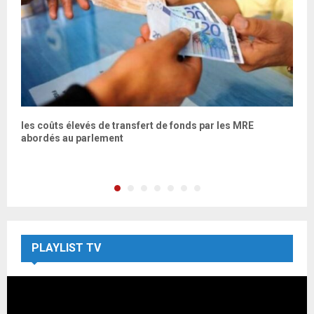
les coûts élevés de transfert de fonds par les MRE
L
abordés au parlement
c
PLAYLIST TV