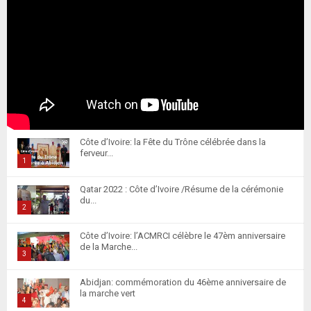
Côte d’Ivoire: la Fête du Trône célébrée dans la
ferveur...
1
T
Qatar 2022 : Côte d’Ivoire /Résume de la cérémonie
h
du...
u
2
m
T
Côte d’Ivoire: l’ACMRCI célèbre le 47èm anniversaire
b
h
de la Marche...
n
u
3
a
m
T
i
Abidjan: commémoration du 46ème anniversaire de
b
h
la marche vert
l
n
u
4