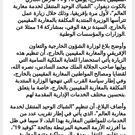
بالكوت ديفوار، “الشباك الوحيد المتنقل لخدمة مغاربة
العالم”، لأول مرة بإفريقيا، وذلك خلال زيارة عمل
تترأسها الوزيرة المنتدبة المكلفة بالمغاربة المقيمين
بالخارج، السيدة نزهة الوفي، بمشاركة 14 ممثلا عن
الوزارات والمؤسسات الوطنية.
وأوضح بلاغ لوزارة الشؤون الخارجية والتعاون
الإفريقي والمغاربة المقيمين بالخارج، أن تنظيم هذه
الزيارة يأتي استحضارا للعناية الملكية السامية التي
يوليها صاحب الجلالة الملك محمد السادس، نصره الله،
لقضايا ومصالح المواطنين المغاربة المقيمين بالخارج،
وفي إطار سياسة القرب التي تنهجها الوزارة المنتدبة
المكلفة بالمغاربة المقيمين بالخارج، خاصة ما يتعلق
بتحسين مختلف الخدمات الإدارية المقدمة لهم.
وأضاف البلاغ، أن تنظيم “الشباك الوحيد المتنقل لخدمة
مغاربة العالم”، الذي يأتي في إطار تقريب عدد من
الخدمات للمواطنين المغاربة بهذا البلد، لا سيما في ظل
ما أفرزته الأزمة الصحية المرتبطة بجائحة “كوفيد 19″،
من تقليص للتنقل، يهدف إلى مواكبة وتتبع المغاربة