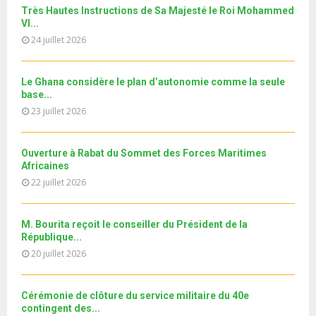
l
n
u
31
e
Très Hautes Instructions de Sa Majesté le Roi Mohammed
t
y
a
m
VI...
T
u
o
i
b
h
24 juillet 2026
b
u
l
n
u
e
t
y
a
m
u
o
i
Le Ghana considère le plan d’autonomie comme la seule
b
b
u
base...
l
n
e
t
y
23 juillet 2026
a
u
o
i
b
u
l
e
Ouverture à Rabat du Sommet des Forces Maritimes
t
y
Africaines
u
o
22 juillet 2026
b
u
e
t
u
M. Bourita reçoit le conseiller du Président de la
b
République...
e
20 juillet 2026
Cérémonie de clôture du service militaire du 40e
contingent des...