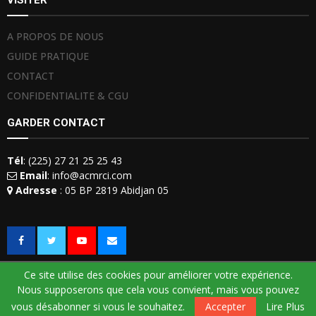
A PROPOS DE NOUS
GUIDE PRATIQUE
CONTACT
CONFIDENTIALITE & CGU
GARDER CONTACT
Tél
: (225) 27 21 25 25 43
Email
: info@acmrci.com
Adresse
: 05 BP 2819 Abidjan 05
Ce site utilise des cookies pour améliorer votre expérience.
Nous supposerons que cela vous convient, mais vous pouvez
© 2018 -
ACMRCI
. Tous droits réservés. Développé par
BtoB Telecom
vous désabonner si vous le souhaitez.
Accepter
Lire Plus