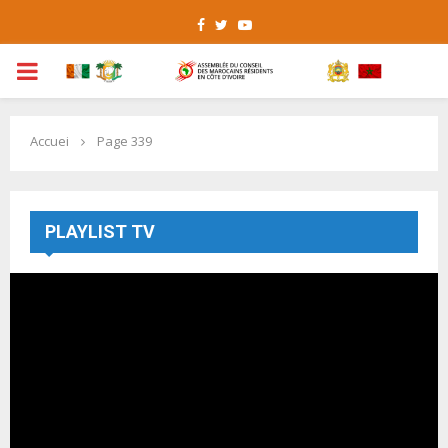
Facebook
Twitter
Youtube
PRIMARY
MENU
Accuei
Page 339
PLAYLIST TV