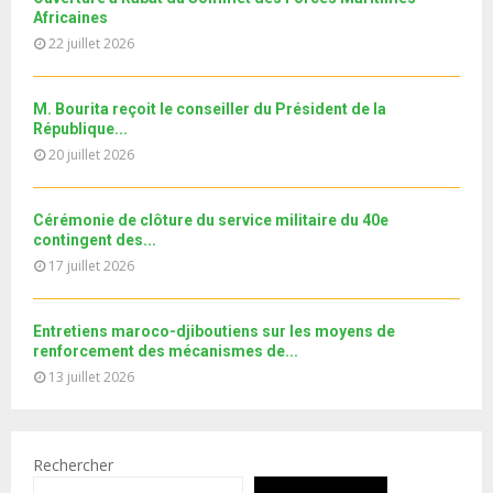
b
u
l
Africaines
n
e
t
y
a
22 juillet 2026
u
o
i
b
u
l
e
t
M. Bourita reçoit le conseiller du Président de la
y
République...
u
o
b
20 juillet 2026
u
e
t
u
Cérémonie de clôture du service militaire du 40e
b
contingent des...
e
17 juillet 2026
Entretiens maroco-djiboutiens sur les moyens de
renforcement des mécanismes de...
13 juillet 2026
Rechercher