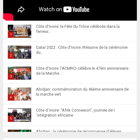
Côte d’Ivoire: la Fête du Trône célébrée dans la
ferveur...
1
T
Qatar 2022 : Côte d’Ivoire /Résume de la cérémonie
h
du...
u
2
m
T
Côte d’Ivoire: l’ACMRCI célèbre le 47èm anniversaire
b
h
de la Marche...
n
u
3
a
m
T
i
Abidjan: commémoration du 46ème anniversaire de
b
h
la marche vert
l
n
u
4
y
a
m
T
o
i
Côte d´Ivoire: "Afrik Connexion", journée de l
b
h
u
´intégration africaine
l
n
u
5
t
y
a
m
T
u
o
i
Abidjan : la cérémonie de récompense d’élèves
b
h
b
u
marocains qui ont...
l
n
6