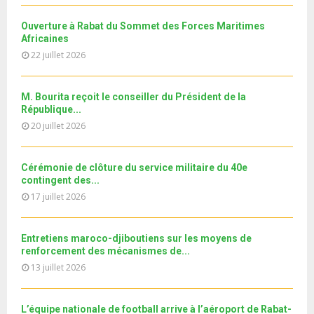
u
MRE الدورة...
l
n
u
31
e
t
y
a
m
Ouverture à Rabat du Sommet des Forces Maritimes
T
u
o
i
b
Africaines
h
b
u
l
n
22 juillet 2026
u
e
t
y
a
m
u
o
i
b
b
u
M. Bourita reçoit le conseiller du Président de la
l
n
e
t
République...
y
a
u
20 juillet 2026
o
i
b
u
l
e
t
y
Cérémonie de clôture du service militaire du 40e
u
o
contingent des...
b
u
17 juillet 2026
e
t
u
b
Entretiens maroco-djiboutiens sur les moyens de
e
renforcement des mécanismes de...
13 juillet 2026
L’équipe nationale de football arrive à l’aéroport de Rabat-