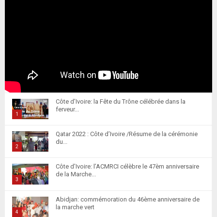
Côte d’Ivoire: la Fête du Trône célébrée dans la
ferveur...
1
T
Qatar 2022 : Côte d’Ivoire /Résume de la cérémonie
h
du...
u
2
m
T
Côte d’Ivoire: l’ACMRCI célèbre le 47èm anniversaire
b
h
de la Marche...
n
u
3
a
m
T
i
Abidjan: commémoration du 46ème anniversaire de
b
h
la marche vert
l
n
u
4