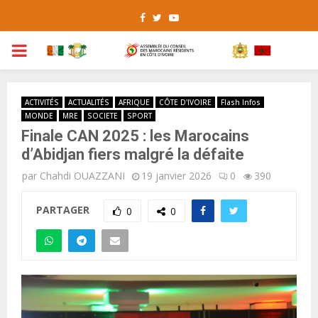
Facebook
Twitter
Youtube
PRIMARY
MENU
ACTIVITÉS
ACTUALITÉS
AFRIQUE
CÔTE D'IVOIRE
Flash Infos
MONDE
MRE
SOCIETE
SPORT
Finale CAN 2025 : les Marocains
d’Abidjan fiers malgré la défaite
par
Chahdi OUAZZANI
19 janvier 2026
0
390
PARTAGER
0
0