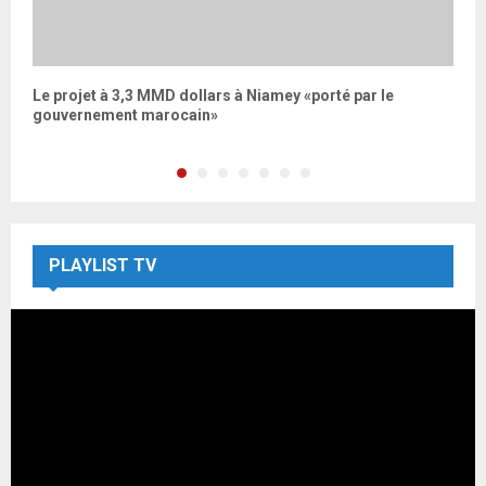
Le projet à 3,3 MMD dollars à Niamey «porté par le
v
gouvernement marocain»
a
PLAYLIST TV