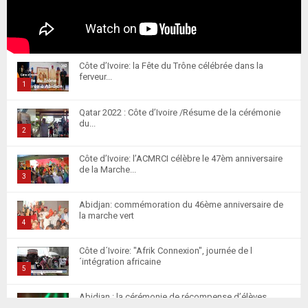
Côte d’Ivoire: la Fête du Trône célébrée dans la
ferveur...
1
T
Qatar 2022 : Côte d’Ivoire /Résume de la cérémonie
h
du...
u
2
m
T
Côte d’Ivoire: l’ACMRCI célèbre le 47èm anniversaire
b
h
de la Marche...
n
u
3
a
m
T
i
Abidjan: commémoration du 46ème anniversaire de
b
h
la marche vert
l
n
u
4
y
a
m
T
o
i
Côte d´Ivoire: "Afrik Connexion", journée de l
b
h
u
´intégration africaine
l
n
u
5
t
y
a
m
T
u
o
i
Abidjan : la cérémonie de récompense d’élèves
b
h
b
marocains qui ont...