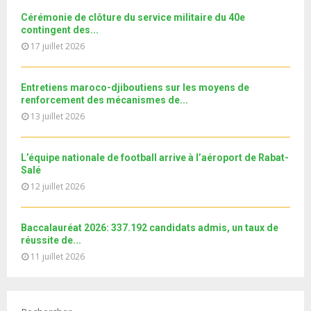
o
i
b
b
u
Cérémonie de clôture du service militaire du 40e
l
n
e
t
contingent des...
y
a
u
17 juillet 2026
o
i
b
u
l
e
t
y
Entretiens maroco-djiboutiens sur les moyens de
u
o
renforcement des mécanismes de...
b
u
13 juillet 2026
e
t
u
b
L’équipe nationale de football arrive à l’aéroport de Rabat-
e
Salé
12 juillet 2026
Baccalauréat 2026: 337.192 candidats admis, un taux de
réussite de...
11 juillet 2026