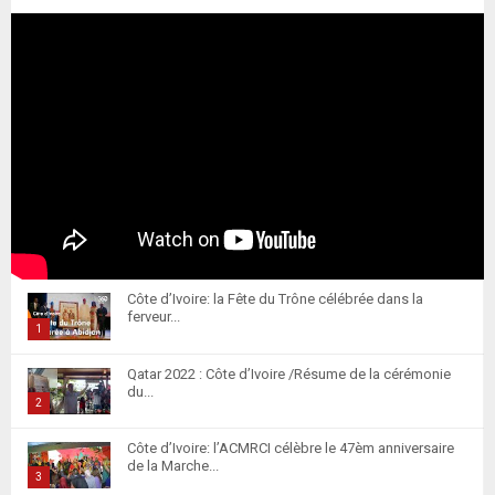
Côte d’Ivoire: la Fête du Trône célébrée dans la
ferveur...
1
T
Qatar 2022 : Côte d’Ivoire /Résume de la cérémonie
h
du...
u
2
m
T
Côte d’Ivoire: l’ACMRCI célèbre le 47èm anniversaire
b
h
de la Marche...
n
u
3