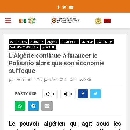
Facebook
Twitter
Youtube
PRIMARY
MENU
ACTUALITÉS
AFRIQUE
Algérie
Flash Infos
MONDE
POLITIQUE
SAHARA MAROCAIN
SOCIETE
L’Algérie continue à financer le
Polisario alors que son économie
suffoque
par
Hermann
9 janvier 2021
0
386
PARTAGER
0
0
Le pouvoir algérien qui agit sous les