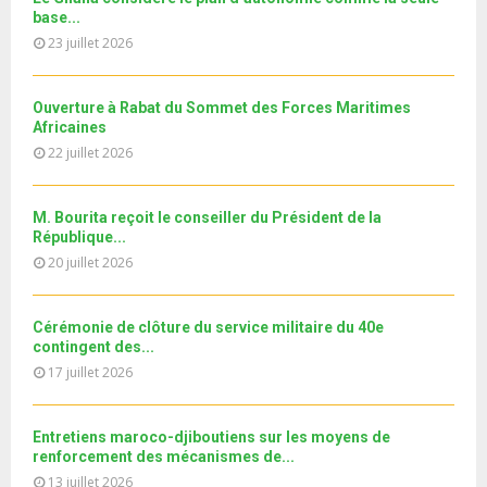
l
n
u
30
e
base...
t
y
a
m
T
u
23 juillet 2026
o
i
11ème édition de l’université d’été au bénéfice des
b
h
b
u
MRE الدورة...
l
n
u
31
e
t
y
a
m
Ouverture à Rabat du Sommet des Forces Maritimes
T
u
o
i
b
Africaines
h
b
u
l
n
22 juillet 2026
u
e
t
y
a
m
u
o
i
b
b
u
M. Bourita reçoit le conseiller du Président de la
l
n
e
t
République...
y
a
u
20 juillet 2026
o
i
b
u
l
e
t
y
Cérémonie de clôture du service militaire du 40e
u
o
contingent des...
b
u
17 juillet 2026
e
t
u
b
Entretiens maroco-djiboutiens sur les moyens de
e
renforcement des mécanismes de...
13 juillet 2026