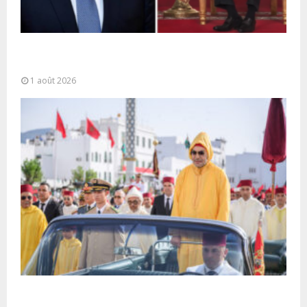
La voie express Tiznit-Dakhla baptisée “Donald J.
Trump Highway”, une parfaite illustration...
1 août 2026
Fête du Trône : SM le Roi, Amir Al-Mouminine,
préside à Tétouan...