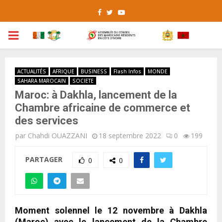
Facebook
Twitter
Youtube
PRIMARY
MENU
ACTUALITÉS
AFRIQUE
BUSINESS
Flash Infos
MONDE
SAHARA MAROCAIN
SOCIETE
Maroc: à Dakhla, lancement de la
Chambre africaine de commerce et
des services
par
Chahdi OUAZZANI
18 septembre 2022
0
199
PARTAGER
0
0
Moment solennel le 12 novembre à Dakhla
(Maroc) avec le lancement de la Chambre