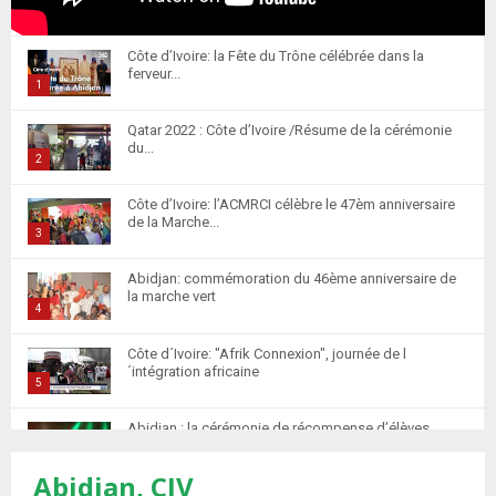
Côte d’Ivoire: la Fête du Trône célébrée dans la
ferveur...
1
T
Qatar 2022 : Côte d’Ivoire /Résume de la cérémonie
h
du...
u
2
m
T
Côte d’Ivoire: l’ACMRCI célèbre le 47èm anniversaire
b
h
de la Marche...
n
u
3
a
m
T
i
Abidjan: commémoration du 46ème anniversaire de
b
h
la marche vert
l
n
u
4
y
a
m
T
o
i
Côte d´Ivoire: "Afrik Connexion", journée de l
b
h
u
´intégration africaine
l
n
u
5
t
y
a
m
T
u
o
i
Abidjan : la cérémonie de récompense d’élèves
b
h
b
u
marocains qui ont...
l
n
u
6
e
t
y
Abidjan, CIV
a
m
T
u