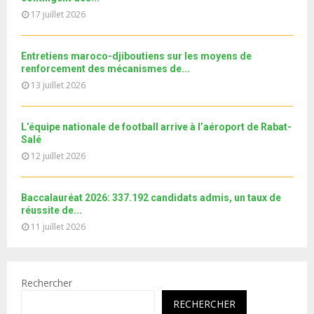
y
a
u
17 juillet 2026
o
i
b
u
l
e
t
y
Entretiens maroco-djiboutiens sur les moyens de
u
o
renforcement des mécanismes de...
b
u
13 juillet 2026
e
t
u
b
L’équipe nationale de football arrive à l’aéroport de Rabat-
e
Salé
12 juillet 2026
Baccalauréat 2026: 337.192 candidats admis, un taux de
réussite de...
11 juillet 2026
Rechercher
RECHERCHER