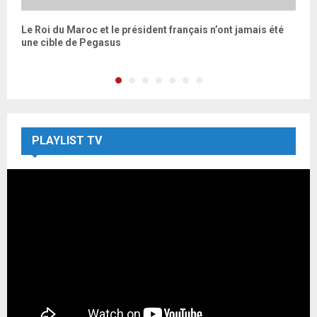
Le Roi du Maroc et le président français n’ont jamais été
L
une cible de Pegasus
e
PLAYLIST TV