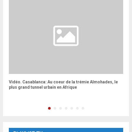
 à
Vidéo. Casablanca: Au coeur de la trémie Almohades, le
I
es
plus grand tunnel urbain en Afrique
t