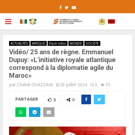
Facebook
Twitter
Youtube
PRIMARY
MENU
ACTUALITÉS
AFRIQUE
Flash Infos
MONDE
SOCIETE
Vidéo/ 25 ans de règne. Emmanuel
Dupuy: «L’initiative royale atlantique
correspond à la diplomatie agile du
Maroc»
par
Chahdi OUAZZANI
26 juillet 2024
0
73
PARTAGER
0
0