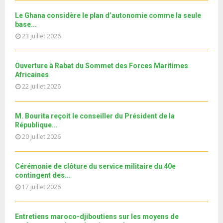
T
u
o
i
جديد البطاقة الوطنية المغربية
b
h
b
u
Le Ghana considère le plan d’autonomie comme la seule
l
n
u
30
e
base...
t
y
a
m
T
u
23 juillet 2026
o
i
11ème édition de l’université d’été au bénéfice des
b
h
b
u
MRE الدورة...
l
n
u
31
e
t
y
a
m
Ouverture à Rabat du Sommet des Forces Maritimes
T
u
o
i
b
Africaines
h
b
u
l
n
22 juillet 2026
u
e
t
y
a
m
u
o
i
b
b
u
M. Bourita reçoit le conseiller du Président de la
l
n
e
t
République...
y
a
u
20 juillet 2026
o
i
b
u
l
e
t
y
Cérémonie de clôture du service militaire du 40e
u
o
contingent des...
b
u
17 juillet 2026
e
t
u
b
Entretiens maroco-djiboutiens sur les moyens de