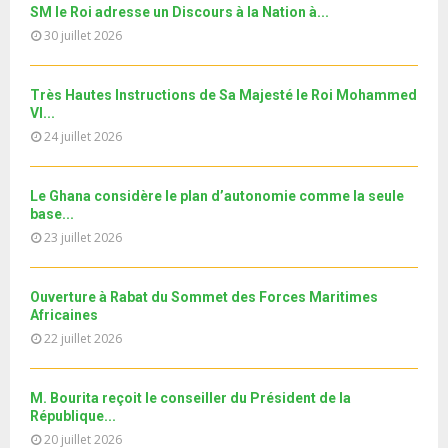
n
u
27
e
SM le Roi adresse un Discours à la Nation à...
t
y
a
m
T
u
30 juillet 2026
o
i
نوفل العواملة في قفص الاتهام.. الحلقة الكاملة
b
h
b
u
l
n
u
28
e
t
y
a
m
Très Hautes Instructions de Sa Majesté le Roi Mohammed
T
u
o
i
Le360.ma • Spoliation des biens : Accord entre la
VI...
b
h
b
u
Conservation...
l
n
24 juillet 2026
u
29
e
t
y
a
m
T
u
o
i
جديد البطاقة الوطنية المغربية
b
h
b
u
Le Ghana considère le plan d’autonomie comme la seule
l
n
u
30
e
base...
t
y
a
m
T
u
23 juillet 2026
o
i
11ème édition de l’université d’été au bénéfice des
b
h
b
u
MRE الدورة...
l
n
u
31
e
t
y
a
m
Ouverture à Rabat du Sommet des Forces Maritimes
T
u
o
i
b
Africaines
h
b
u
l
n
22 juillet 2026
u
e
t
y
a
m
u
o
i
b
b
u
M. Bourita reçoit le conseiller du Président de la
l
n
e
t
République...
y
a
u
20 juillet 2026
o
i