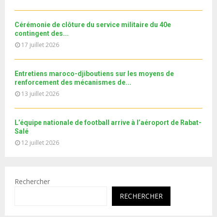
b
u
l
e
t
y
Cérémonie de clôture du service militaire du 40e
u
o
contingent des...
b
u
17 juillet 2026
e
t
u
b
Entretiens maroco-djiboutiens sur les moyens de
e
renforcement des mécanismes de...
13 juillet 2026
L’équipe nationale de football arrive à l’aéroport de Rabat-
Salé
12 juillet 2026
Rechercher
RECHERCHER