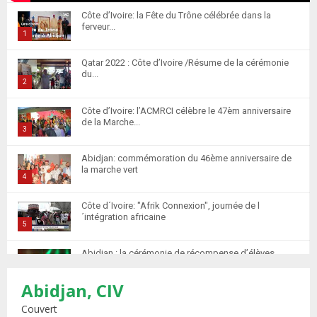
Côte d’Ivoire: la Fête du Trône célébrée dans la
ferveur...
1
T
Qatar 2022 : Côte d’Ivoire /Résume de la cérémonie
h
du...
u
2
m
T
Côte d’Ivoire: l’ACMRCI célèbre le 47èm anniversaire
b
h
de la Marche...
n
u
3
a
m
T
i
Abidjan: commémoration du 46ème anniversaire de
b
h
la marche vert
l
n
u
4
y
a
m
T
o
i
Côte d´Ivoire: "Afrik Connexion", journée de l
b
h
u
´intégration africaine
l
n
u
5
t
y
a
m
T
u
o
i
Abidjan : la cérémonie de récompense d’élèves
b
h
b
u
marocains qui ont...
l
n
u
6
e
t
y
Abidjan, CIV
a
m
T
u
o
i
Retour des MRE : Les Marocains de Côte d'Ivoire
b
h
Couvert
b
u
saluent...
l