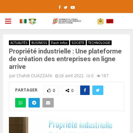
Facebook
Twitter
Youtube
PRIMARY
MENU
ACTUALITÉS
BUSINESS
Flash Infos
SOCIETE
TECHNOLOGIE
Propriété industrielle : Une plateforme
de création des entreprises en ligne
arrive
par
Chahdi OUAZZANI
26 avril 2022
0
187
PARTAGER
0
0