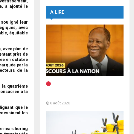
vestissement,
e, a ajouté le
A LIRE
souligné leur
tégiques, avec
ble, équitable
, avec plus de
sentant près de
cée en octobre
marquée par la
ecteurs de la
EN DIRECT | Discours à la
e la quatrième
Nation du Président Alassane
consacrée à la
Ouattara
6 août 2026
lignant que le
redessinent les
de nearshoring
mplémentarités