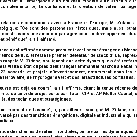
ctivement à l’émergence d’un nouveau modèle euro-africain d’in
complémentarité, la confiance et la création de valeur partagé
 relations économiques avec la France et l’Europe, M. Zidane a 
atégique: “Ce sont des partenaires historiques, mais aussi stra
 construisons une ambition partagée pour un développement dura
t bénéfique”, a-t-il affirmé.
rance s’est affirmée comme premier investisseur étranger au Maroc
’euros de flux, et reste le premier détenteur de stock d’IDE, repré
 a rappelé M. Zidane, soulignant que cette dynamique a été renfor
de la visite d’État du président français Emmanuel Macron à Rabat, 
 22 accords et projets d’investissement, notamment dans les s
 ferroviaire, de l’hydrogène vert et des infrastructures portuaires.
uvre est déjà en cours”, a-t-il affirmé, citant la tenue récente d
mité de suivi du projet porté par Total, CIP et AP Moller Capital, 
s études techniques et stratégiques.
un moment de bascule”, a, par ailleurs, souligné M. Zidane, sou
ersé par des transitions énergétique, digitale et industrielle qui 
ndiaux.
ation des chaînes de valeur mondiales, portée par les dynamiques 
horing, ouvre une opportunité historique pour renforcer les co