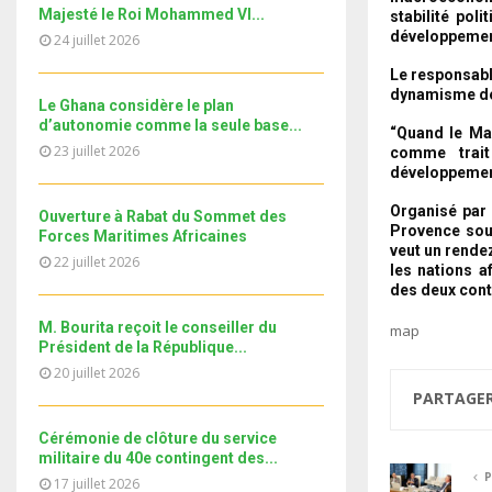
u
t
y
Majesté le Roi Mohammed VI...
stabilité pol
a
m
u
T
o
développement 
24 juillet 2026
i
Le360.ma • Investissement:
b
b
h
u
lancement officiel de la 13e
l
n
e
Le responsabl
u
27
région dédiée...
t
y
a
dynamisme de 
m
T
u
Le Ghana considère le plan
o
i
b
نوفل العواملة في قفص الاتهام..
d’autonomie comme la seule base...
h
b
“Quand le Mar
u
l
الحلقة الكاملة
n
u
e
23 juillet 2026
comme trait
28
t
y
a
m
développemen
T
u
o
i
b
Le360.ma • Spoliation des
h
b
u
Organisé par 
l
biens : Accord entre la
Ouverture à Rabat du Sommet des
n
u
29
e
Provence sou
Conservation...
t
Forces Maritimes Africaines
y
a
m
veut un rendez
T
u
o
22 juillet 2026
i
les nations a
b
جديد البطاقة الوطنية المغربية
h
b
u
l
des deux cont
n
u
e
30
t
y
a
m
M. Bourita reçoit le conseiller du
u
map
T
o
i
Président de la République...
b
11ème édition de l’université
b
h
u
l
d’été au bénéfice des MRE
n
20 juillet 2026
e
u
31
t
الدورة...
y
a
PARTAGE
m
u
T
o
i
b
b
h
u
Cérémonie de clôture du service
l
n
e
u
militaire du 40e contingent des...
t
y
a
m
P
u
17 juillet 2026
o