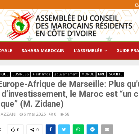
OYALE
SAHARA MAROCAIN
L’ASSEMBLÉE
GUIDE PR
RIQUE
BUSINESS
Flash Infos
gouvernement
MONDE
MRE
SOCIETE
urope-Afrique de Marseille: Plus qu’
d’investissement, le Maroc est “un c
ique” (M. Zidane)
UAZZANI
6 mai 2025
0
58
R
0
0