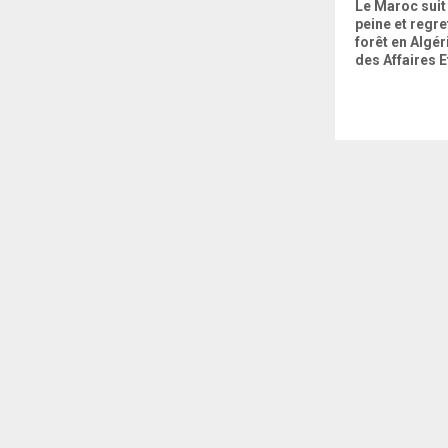
 FAMILLE: DES
Le Maroc, berceau des
Le Maroc suit
IONNEMENTS
mouvements de libération
peine et regre
africains
forêt en Algér
des Affaires 