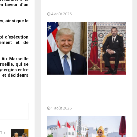
“responsabilité partagée” et le
en faveur d’un
Maroc...
4 août 2026
, ainsi que le
té d’exécution
sement et de
 Aix Marseille
eille, qui se
synergies entre
s et décideurs
La voie express Tiznit-Dakhla
baptisée “Donald J. Trump
Highway”, une parfaite
illustration...
1 août 2026
NT