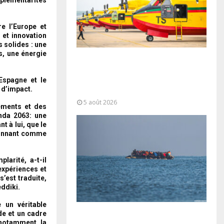
e l’Europe et
 et innovation
s solides : une
s, une énergie
Forces Armées Royales :
Disponibilité opérationnelle et
interventions aériennes
Espagne et le
 d’impact.
coordonnées pour lutter...
5 août 2026
ements et des
enda 2063: une
t à lui, que le
tionnant comme
larité, a-t-il
expériences et
s’est traduite,
ddiki.
 un véritable
de et un cadre
La gestion de la migration est une
 notamment la