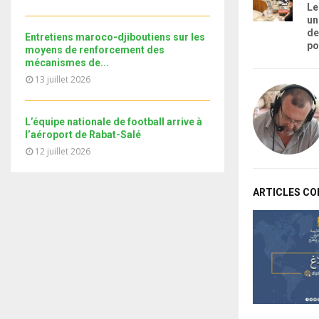
i
b
Le
b
u
l
n
un
e
t
y
de
a
Entretiens maroco-djiboutiens sur les
u
po
o
i
moyens de renforcement des
b
u
mécanismes de...
l
e
t
13 juillet 2026
y
u
o
b
u
e
L’équipe nationale de football arrive à
t
l’aéroport de Rabat-Salé
u
12 juillet 2026
b
e
ARTICLES C