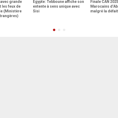
 avec grande
Egypte: Tebboune affiche son
Finale CAN 2025 
t les feux de
entente à sens unique avec
Marocains d’Abi
ie (Ministère
Sisi
malgré la défai
Etrangères)