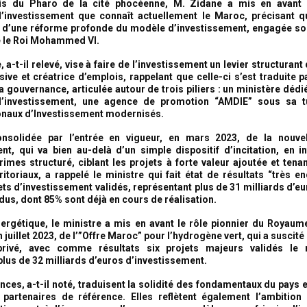
ais du Pharo de la cité phocéenne, M. Zidane a mis en avant
d’investissement que connaît actuellement le Maroc, précisant qu’
 d’une réforme profonde du modèle d’investissement, engagée so
é le Roi Mohammed VI.
 a-t-il relevé, vise à faire de l’investissement un levier structuran
sive et créatrice d’emplois, rappelant que celle-ci s’est traduite 
 gouvernance, articulée autour de trois piliers : un ministère dédié
d’investissement, une agence de promotion “AMDIE” sous sa tu
onaux d’Investissement modernisés.
onsolidée par l’entrée en vigueur, en mars 2023, de la nouve
ent, qui va bien au-delà d’un simple dispositif d’incitation, en i
imes structuré, ciblant les projets à forte valeur ajoutée et ten
rritoriaux, a rappelé le ministre qui fait état de résultats “très e
ets d’investissement validés, représentant plus de 31 milliards d’eu
dus, dont 85% sont déjà en cours de réalisation.
nergétique, le ministre a mis en avant le rôle pionnier du Royaume
n juillet 2023, de l’”Offre Maroc” pour l’hydrogène vert, qui a suscité “
rivé, avec comme résultats six projets majeurs validés le 
plus de 32 milliards d’euros d’investissement.
ces, a-t-il noté, traduisent la solidité des fondamentaux du pays e
s partenaires de référence. Elles reflètent également l’ambitio