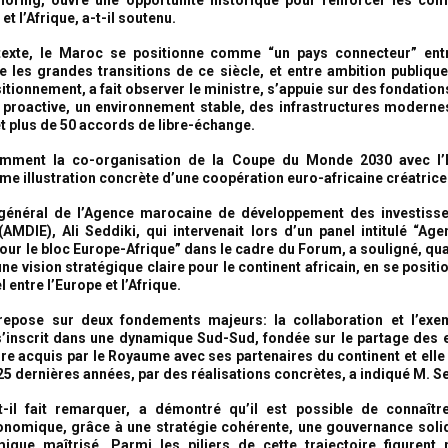
et l’Afrique, a-t-il soutenu.
exte, le Maroc se positionne comme “un pays connecteur” entr
tre les grandes transitions de ce siècle, et entre ambition publique
itionnement, a fait observer le ministre, s’appuie sur des fondation
 proactive, un environnement stable, des infrastructures moderne
et plus de 50 accords de libre-échange.
tamment la co-organisation de la Coupe du Monde 2030 avec l’
e illustration concrète d’une coopération euro-africaine créatrice
 général de l’Agence marocaine de développement des investiss
(AMDIE), Ali Seddiki, qui intervenait lors d’un panel intitulé “Ag
our le bloc Europe-Afrique” dans le cadre du Forum, a souligné, quan
ne vision stratégique claire pour le continent africain, en se posi
l entre l’Europe et l’Afrique.
repose sur deux fondements majeurs: la collaboration et l’exemp
 s’inscrit dans une dynamique Sud-Sud, fondée sur le partage des 
re acquis par le Royaume avec ses partenaires du continent et elle 
25 dernières années, par des réalisations concrètes, a indiqué M. Se
-il fait remarquer, a démontré qu’il est possible de connaître
nomique, grâce à une stratégie cohérente, une gouvernance soli
que maîtrisé. Parmi les piliers de cette trajectoire figurent