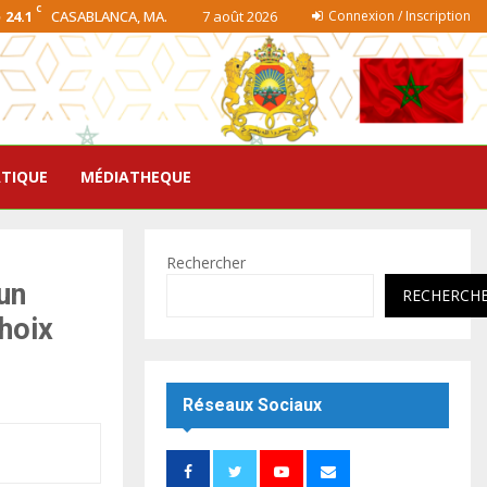
C
24.1
CASABLANCA, MA.
7 août 2026
Connexion / Inscription
ATIQUE
MÉDIATHEQUE
Rechercher
un
RECHERCH
hoix
Réseaux Sociaux