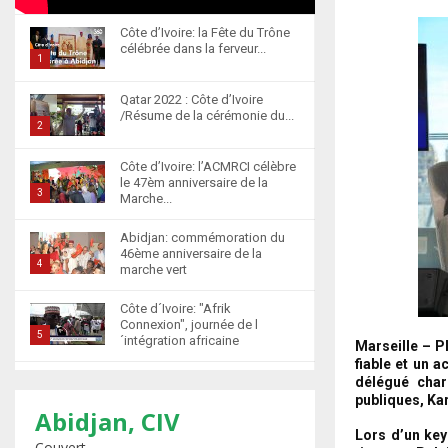
Côte d’Ivoire: la Fête du Trône
célébrée dans la ferveur...
1
T
Qatar 2022 : Côte d’Ivoire
h
/Résume de la cérémonie du...
u
2
m
T
Côte d’Ivoire: l’ACMRCI célèbre
b
h
le 47èm anniversaire de la
n
u
3
Marche...
a
m
T
i
b
Abidjan: commémoration du
h
l
46ème anniversaire de la
n
u
4
marche vert
y
a
m
T
o
i
b
Côte d´Ivoire: "Afrik
h
u
l
n
Connexion", journée de l
u
5
t
´intégration africaine
y
Marseille – P
a
m
u
T
o
fiable et un 
i
b
b
Abidjan : la cérémonie de
délégué char
h
u
l
n
récompense d’élèves
publiques, Ka
e
u
t
6
y
marocains qui ont...
Abidjan, CIV
a
m
u
o
T
Lors d’un key
i
Couvert
b