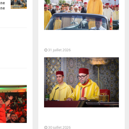
une
nne
Fête du Trône : SM le Roi, Amir Al-
Mouminine, préside à Tétouan...
31 juillet 2026
SM le Roi adresse un Discours à
la Nation à l’occasion de...
30 juillet 2026