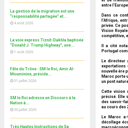
i
اتفاقية جديدة بين المغرب وكوت
b
h
b
entre l’Europe 
u
ديفوار.. والمالكي يشيدُ بمتانة
l
n
u
20
e
La gestion de la migration est une
العلاقات...
t
y
a
Dans ce cont
m
“responsabilité partagée” et...
T
u
o
l’Afrique, en
i
b
Le360.ma • هذه مطالب المغاربة
4 août 2026
h
b
privée. Ce pos
u
l
في ابيدجان
n
u
e
21
Vision Royale
t
y
a
m
compétitive, 
T
u
o
La voie express Tiznit-Dakhla baptisée
i
b
Le360.ma •La communauté
h
b
u
“Donald J. Trump Highway”, une...
Il a cité no
l
marocaine offre une forte
n
u
22
e
donation aux enfants...
t
Portugal comm
1 août 2026
y
a
m
T
u
o
i
Le directeur
b
نوفل العواملة لـ"البطولة":
h
b
u
l
exportations 
سنخوض مباراة العمر و من حقنا
n
u
e
Fête du Trône : SM le Roi, Amir Al-
23
t
أن...
nouvelle ère p
y
a
Mouminine, préside...
m
u
Maroc porte u
T
o
i
31 juillet 2026
b
un pont nature
b
Don ACMRCI Rentrée scolaire
h
u
l
n
Septembre 2018/19
e
u
t
24
Cette vision 
y
a
m
u
précisé. Elle
T
o
SM le Roi adresse un Discours à la
i
b
b
Université d'été au profit des
des savoir-fai
Nation à...
h
u
l
jeunes MRE
au cours des 
n
e
u
25
30 juillet 2026
t
y
a
m
u
T
o
Le Maroc a-t
i
2ème et 3ème arrêt en Italie |
b
b
décollage éco
h
u
l
Mission « Guichet...
Très Hautes Instructions de Sa
macroéconomi
n
e
26