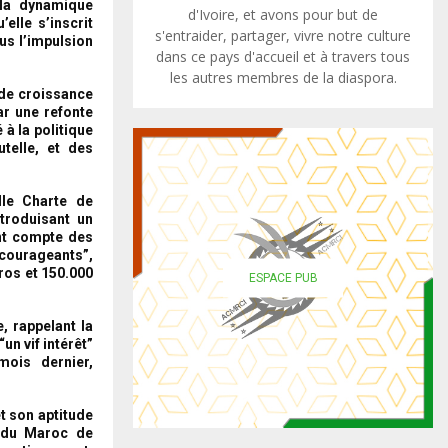
 la dynamique
d'Ivoire, et avons pour but de
elle s’inscrit
s'entraider, partager, vivre notre culture
us l’impulsion
dans ce pays d'accueil et à travers tous
les autres membres de la diaspora.
t de croissance
par une refonte
 à la politique
telle, et des
lle Charte de
ntroduisant un
ant compte des
ncourageants”,
ros et 150.000
ESPACE PUB
, rappelant la
un vif intérêt”
mois dernier,
t son aptitude
n du Maroc de