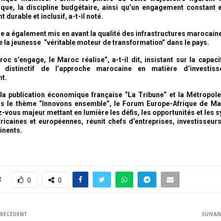
itique, la discipline budgétaire, ainsi qu’un engagement constant 
durable et inclusif, a-t-il noté.
e a également mis en avant la qualité des infrastructures marocaines
la jeunesse “véritable moteur de transformation” dans le pays.
oc s’engage, le Maroc réalise”, a-t-il dit, insistant sur la capaci
 distinctif de l’approche marocaine en matière d’investis
t.
la publication économique française “La Tribune” et la Métropole
s le thème “Innovons ensemble”, le Forum Europe-Afrique de Mars
-vous majeur mettant en lumière les défis, les opportunités et les 
fricaines et européennes, réunit chefs d’entreprises, investisseur
inents.
R
0
0
RÉCÉDENT
SUIVA