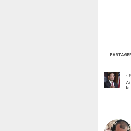
PARTAGE
P
Ar
la