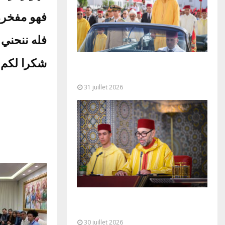
فهو مفخر،
فله ننح ».
شكرا ل… »
Fête du Trône : SM le Roi, Amir Al-
Mouminine, préside à Tétouan...
31 juillet 2026
SM le Roi adresse un Discours à
la Nation à l’occasion de...
30 juillet 2026