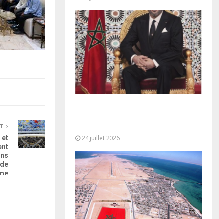
Très Hautes Instructions de Sa
Majesté le Roi Mohammed VI pour
la...
NT
24 juillet 2026
 et
ent
ons
 de
mme