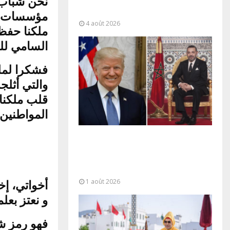
نحن شباب م
“responsabilité partagée” et le
Maroc...
مؤسسات ال
4 août 2026
ملكنا حفظ
السامي للذكرى 69 لثور.
فشكرا لملك
والتي أثلج
قلب ملكنا 
المواطنين.
La voie express Tiznit-Dakhla
baptisée “Donald J. Trump
Highway”, une parfaite
illustration...
1 août 2026
أخواتي، إخو
و نعتز بع،
فهو رمز ش،