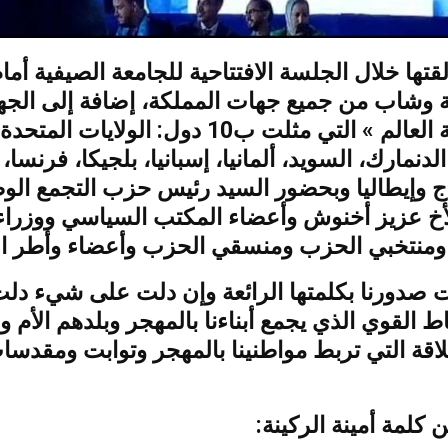
قتها خلال الجلسة الافتتاحية للجامعة الصيفية أما
جهة مغاربة العالم » التي مثلت ب10 دول: الولايات المتحدة
 الدنمارك، السويد، ألمانيا، إسبانيا، بلجيكا، فرنسا،
ج وإيطاليا وبحضور السيد رئيس حزب التجمع الو
للأخ عزيز أخنوش وأعضاء المكتب السياسي ووزرا
ي ومنتخبي الحزب ومنسقي الحزب وأعضاء وأطر 
ت صدورنا بكلمتها الرائعة وإن دلت على شيء دل
ط القوي الذي يجمع أبناءنا بالمهجر وبلدهم الأم وم
لاقة التي تربط مواطنينا بالمهجر وتوابت ومقدس
كلمة أمينة الركينة