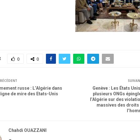
R
0
0
RÉCÉDENT
SUIVA
mement russe : L’Algérie dans
Genève : Les États Unis
 ligne de mire des Etats-Unis
plusieurs ONGs épingl
l’Algérie sur des violati
massives des droits
l’ho
Chahdi OUAZZANI