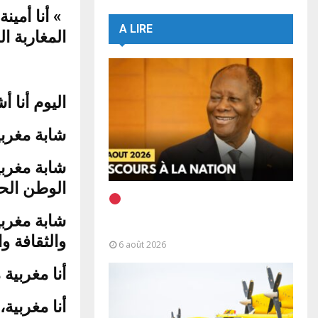
A LIRE
المغاربة ا
اليوم أنا،
شابة مغرب،
شابة مغربي
الوطن ال.
EN DIRECT | Discours à la
Nation du Président Alassane
شابة مغربي
Ouattara
والثقافة و.
6 août 2026
أنا مغرب..
أنا مغربية