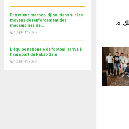
i
b
b
u
l
n
e
t
y
a
Entretiens maroco-djiboutiens sur les
u
o
i
moyens de renforcement des
لملك
b
u
mécanismes de...
l
e
t
13 juillet 2026
y
u
o
b
u
e
L’équipe nationale de football arrive à
t
l’aéroport de Rabat-Salé
u
12 juillet 2026
b
e