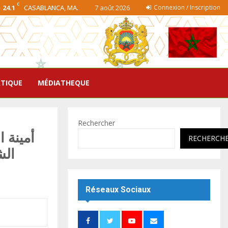
C
24.1
CASABLANCA, MA.
7 août 2026
Connexion / Inscription
ATIQUE
MÉDIATHEQUE
Rechercher
أمينة ا
RECHERCH
الش
Réseaux Sociaux