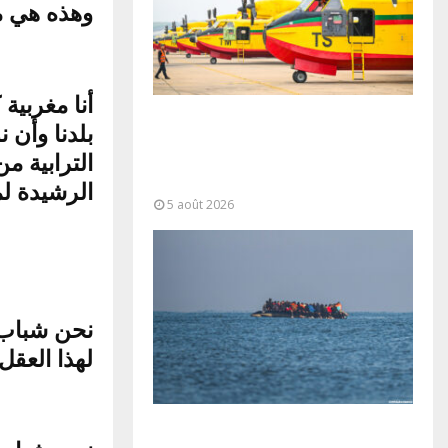
وهذه هي م.
أنا مغربية
Forces Armées Royales :
بلدنا وأن 
Disponibilité opérationnelle et
الترابية من
interventions aériennes
coordonnées pour lutter...
الرشيدة .
5 août 2026
نحن شباب 
لهذا العق،
La gestion de la migration est une