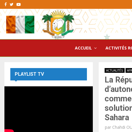
Facebook
Twitter
Youtube
ACCUEIL
ACTIVITÉS R
ACTUALITÉS
AF
PLAYLIST TV
La Répu
d’auton
comme l
solutio
Sahara
par
Chahdi O