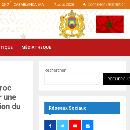
C
25.7
CASABLANCA, MA.
7 août 2026
Connexion / Inscription
ATIQUE
MÉDIATHEQUE
Rechercher
RECHERCH
aroc
r une
ion du
Réseaux Sociaux