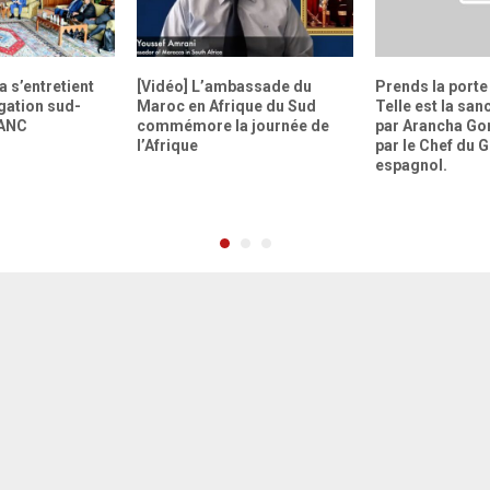
 s’entretient
[Vidéo] L’ambassade du
Prends la porte e
gation sud-
Maroc en Afrique du Sud
Telle est la san
’ANC
commémore la journée de
par Arancha Go
l’Afrique
par le Chef du
espagnol.