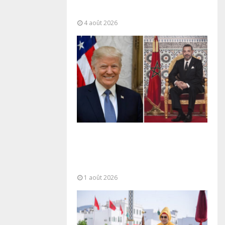
“responsabilité partagée” et le
Maroc...
4 août 2026
La voie express Tiznit-Dakhla
baptisée “Donald J. Trump
Highway”, une parfaite
illustration...
1 août 2026