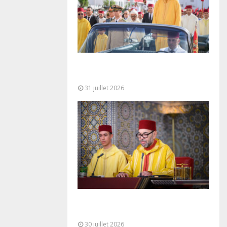
Fête du Trône : SM le Roi, Amir Al-
Mouminine, préside à Tétouan...
31 juillet 2026
SM le Roi adresse un Discours à
la Nation à l’occasion de...
30 juillet 2026