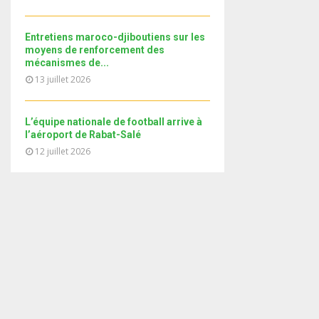
i
b
b
u
l
n
e
t
y
a
Entretiens maroco-djiboutiens sur les
u
o
i
moyens de renforcement des
b
u
mécanismes de...
l
e
t
13 juillet 2026
y
u
o
b
u
e
L’équipe nationale de football arrive à
t
l’aéroport de Rabat-Salé
u
12 juillet 2026
b
e