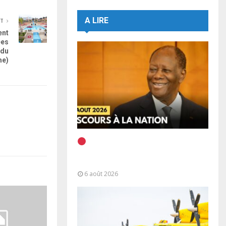
A LIRE
NT
ent
ées
 du
me)
EN DIRECT | Discours à la
Nation du Président Alassane
Ouattara
6 août 2026