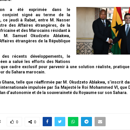
tion a été exprimée dans le
conjoint signé au terme de la
, ce jeudi à Rabat, entre M. Nasser
stre des Affaires étrangères, de la
fricaine et des Marocains résidant à
 et M. Samuel Okudzeto Ablakwa,
Affaires étrangères de la République
 des récents développements, le
éen a salué les efforts des Nations
 que cadre exclusif pour parvenir à une solution réaliste, pratique
our du Sahara marocain.
u Ghana, telle que réaffirmée par M. Okudzeto Ablakwa, s’inscrit da
internationale impulsée par Sa Majesté le Roi Mohammed VI, que D
plan d’autonomie et de la souveraineté du Royaume sur son Sahara.
R
0
0