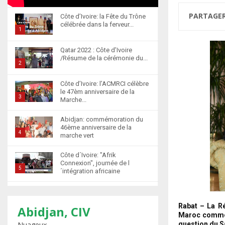
PARTAGE
Côte d’Ivoire: la Fête du Trône
célébrée dans la ferveur...
1
T
Qatar 2022 : Côte d’Ivoire
h
/Résume de la cérémonie du...
u
2
m
T
Côte d’Ivoire: l’ACMRCI célèbre
b
h
le 47èm anniversaire de la
n
u
3
Marche...
a
m
T
i
b
Abidjan: commémoration du
h
l
46ème anniversaire de la
n
u
4
marche vert
y
a
m
T
o
i
b
Côte d´Ivoire: "Afrik
h
u
l
n
Connexion", journée de l
u
5
t
´intégration africaine
y
a
m
u
T
o
i
b
b
Abidjan : la cérémonie de
h
u
l
n
récompense d’élèves
e
u
t
6
y
Rabat – La R
marocains qui ont...
Abidjan, CIV
a
m
u
Maroc comme l
o
T
i
Nuageux
question du S
b