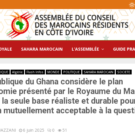
OYALE
SAHARA MAROCAIN
L’ASSEMBLÉE
GUIDE PR
RIQUE
Algérie
Flash Infos
MONDE
POLITIQUE
SAHARA MAROCAIN
SOCIETE
blique du Ghana considère le plan
omie présenté par le Royaume du M
a seule base réaliste et durable pou
n mutuellement acceptable à la quest
UAZZANI
6 juin 2025
0
51