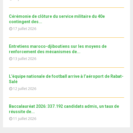
e
t
y
a
m
u
o
i
b
b
u
Cérémonie de clôture du service militaire du 40e
l
n
e
t
contingent des...
y
a
u
17 juillet 2026
o
i
b
u
l
e
t
y
Entretiens maroco-djiboutiens sur les moyens de
u
o
renforcement des mécanismes de...
b
u
13 juillet 2026
e
t
u
b
L’équipe nationale de football arrive à l’aéroport de Rabat-
e
Salé
12 juillet 2026
Baccalauréat 2026: 337.192 candidats admis, un taux de
réussite de...
11 juillet 2026