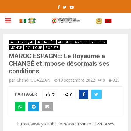
Facebook
Twitter
Youtube
PRIMARY
MENU
Activités Royale
ACTUALITÉS
AFRIQUE
Algérie
Flash Infos
MONDE
POLITIQUE
SOCIETE
MAROC ESPAGNE: Le Royaume a
CHANGÉ et impose désormais ses
conditions
par
Chahdi OUAZZANI
18 septembre 2022
0
829
PARTAGER
7
0
https://www.youtube.com/watch?v=Fm8GVzLoEWs