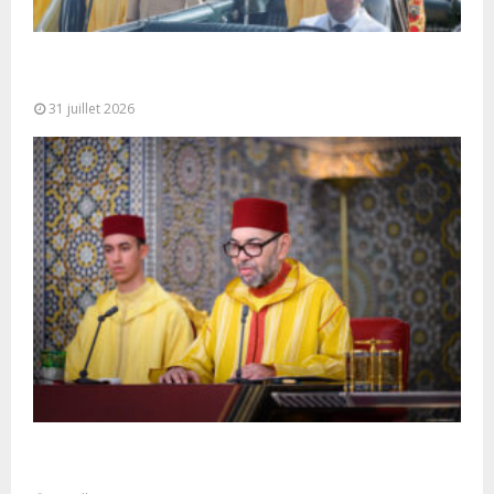
Fête du Trône : SM le Roi, Amir Al-Mouminine,
préside à Tétouan...
31 juillet 2026
SM le Roi adresse un Discours à la Nation à
l’occasion de...