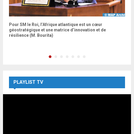
Pour SM le Roi, l’Afrique atlantique est un cœur
V
géostratégique et une matrice d’innovation et de
s
résilience (M. Bourita)
é
PLAYLIST TV