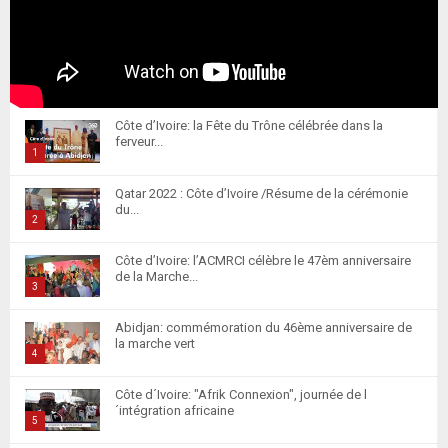
Côte d’Ivoire: la Fête du Trône célébrée dans la
ferveur...
1
T
Qatar 2022 : Côte d’Ivoire /Résume de la cérémonie
h
du...
u
2
m
T
Côte d’Ivoire: l’ACMRCI célèbre le 47èm anniversaire
b
h
de la Marche...
n
u
3
a
m
T
i
Abidjan: commémoration du 46ème anniversaire de
b
h
la marche vert
l
n
u
4
y
a
m
T
o
i
Côte d´Ivoire: "Afrik Connexion", journée de l
b
h
u
´intégration africaine
l
n
u
5
t
y
a
m