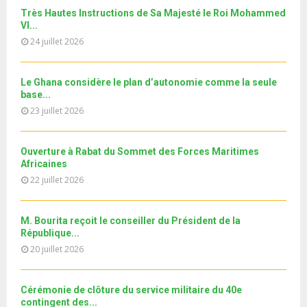
e
t
y
a
m
Très Hautes Instructions de Sa Majesté le Roi Mohammed
T
u
o
i
Le360.ma • Spoliation des biens : Accord entre la
VI...
b
h
b
u
Conservation...
l
n
24 juillet 2026
u
29
e
t
y
a
m
T
u
o
i
جديد البطاقة الوطنية المغربية
b
h
b
u
Le Ghana considère le plan d’autonomie comme la seule
l
n
u
30
e
base...
t
y
a
m
T
u
23 juillet 2026
o
i
11ème édition de l’université d’été au bénéfice des
b
h
b
u
MRE الدورة...
l
n
u
31
e
t
y
a
m
Ouverture à Rabat du Sommet des Forces Maritimes
T
u
o
i
b
Africaines
h
b
u
l
n
22 juillet 2026
u
e
t
y
a
m
u
o
i
b
b
u
M. Bourita reçoit le conseiller du Président de la
l
n
e
t
République...
y
a
u
20 juillet 2026
o
i
b
u
l
e
t
y
Cérémonie de clôture du service militaire du 40e
u
o
contingent des...