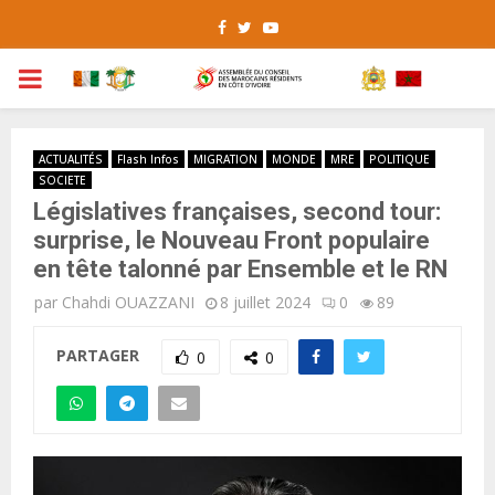
Facebook
Twitter
Youtube
PRIMARY
MENU
ACTUALITÉS
Flash Infos
MIGRATION
MONDE
MRE
POLITIQUE
SOCIETE
Législatives françaises, second tour:
surprise, le Nouveau Front populaire
en tête talonné par Ensemble et le RN
par
Chahdi OUAZZANI
8 juillet 2024
0
89
PARTAGER
0
0