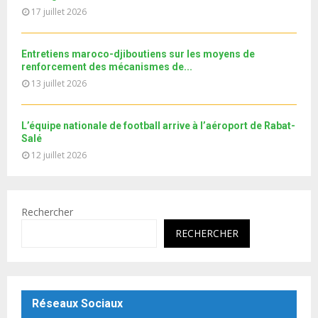
b
u
17 juillet 2026
e
t
u
b
Entretiens maroco-djiboutiens sur les moyens de
e
renforcement des mécanismes de...
13 juillet 2026
L’équipe nationale de football arrive à l’aéroport de Rabat-
Salé
12 juillet 2026
Rechercher
RECHERCHER
Réseaux Sociaux