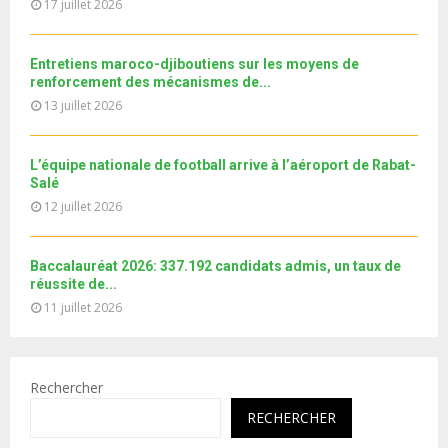
u
17 juillet 2026
o
i
b
u
l
e
t
y
Entretiens maroco-djiboutiens sur les moyens de
u
o
renforcement des mécanismes de...
b
u
13 juillet 2026
e
t
u
b
L’équipe nationale de football arrive à l’aéroport de Rabat-
e
Salé
12 juillet 2026
Baccalauréat 2026: 337.192 candidats admis, un taux de
réussite de...
11 juillet 2026
Rechercher
RECHERCHER