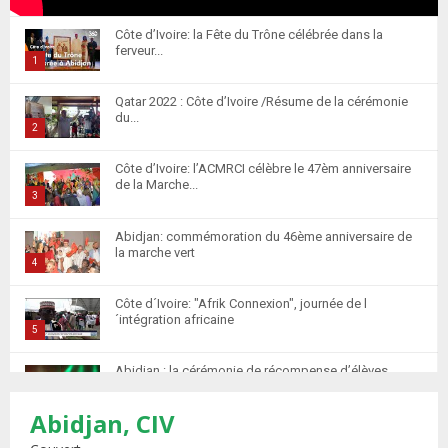
Côte d’Ivoire: la Fête du Trône célébrée dans la
ferveur...
1
T
Qatar 2022 : Côte d’Ivoire /Résume de la cérémonie
h
du...
u
2
m
T
Côte d’Ivoire: l’ACMRCI célèbre le 47èm anniversaire
b
h
de la Marche...
n
u
3
a
m
T
i
Abidjan: commémoration du 46ème anniversaire de
b
h
la marche vert
l
n
u
4
y
a
m
T
o
i
Côte d´Ivoire: "Afrik Connexion", journée de l
b
h
u
´intégration africaine
l
n
u
5
t
y
a
m
T
u
o
i
Abidjan : la cérémonie de récompense d’élèves
b
h
b
u
marocains qui ont...
l
n
u
6
e
t
y
Abidjan, CIV
a
m
T
u
o
i
Retour des MRE : Les Marocains de Côte d'Ivoire
b
h