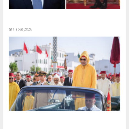
La voie express Tiznit-Dakhla baptisée “Donald J.
Trump Highway”, une parfaite illustration...
1 août 2026
Fête du Trône : SM le Roi, Amir Al-Mouminine,
préside à Tétouan...