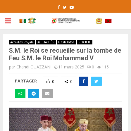
Facebook
Twitter
Youtube
PRIMARY
MENU
Activités Royale
ACTUALITÉS
Flash Infos
SOCIETE
S.M. le Roi se recueille sur la tombe de
Feu S.M. le Roi Mohammed V
par
Chahdi OUAZZANI
11 mars 2025
0
115
PARTAGER
0
0