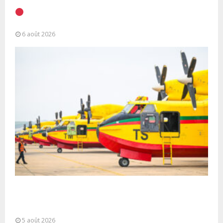
EN DIRECT | Discours à la Nation du Président
Alassane Ouattara
6 août 2026
Forces Armées Royales : Disponibilité
opérationnelle et interventions aériennes
coordonnées pour lutter...
5 août 2026