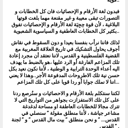
فبدون لغة الأرقام و الإحصائيات فان كل الخطابات و
التصورات تبقى معيبة و غير مقنعة مهما بلغت قوتها
البلاغية ، لأن قوة حِجِيَة لغة الأرقام و الإحصائيات تفوق
بكثير كل الخطابات العاطفية و السياسوية الشعبوية..
لذلك فاننا نرأب بنفسنا بعيدا و دون السقوط في نقاش
أجوف يحاول التشكيك في تاريخ العلاقة المغربية مع
القضية الفلسطينية و القدس، لاننا نعتقد أن مجرد إعادة
تلك المزاعم الفارغة أو الرد عليها ،هو بالضبط ما يهدف
اليه أعداء الوحدة الترابية و الوطنية ، لأننا نكون نعيد بكل
حسن نية تلك الاطروحات المدفوعة الأجر..وهذا لا يعني
اننا لا نملك جوابا أو ردا قويا على كل تلك المزاعم…
لكننا سنتكلم بلغة الأرقام و الاحصائيات و سنُرصع ردنا
على كل تلك الاستفزازت بجواهر من التواريخ التي لا
تترك مجالا للخطابات العاطفة او مساحة لدغدغة
مشاعر جياشة ، لأننا منطلق مقولة ” سنصلي في
القدس… ” و نحن منطلق ” بيت مال القدس ” و ” لجنة
القدس ” .