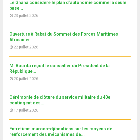
b
u
Le Ghana considère le plan d’autonomie comme la seule
l
n
u
30
e
base...
t
y
a
m
T
u
23 juillet 2026
o
i
11ème édition de l’université d’été au bénéfice des
b
h
b
u
MRE الدورة...
l
n
u
31
e
t
y
a
m
Ouverture à Rabat du Sommet des Forces Maritimes
T
u
o
i
b
Africaines
h
b
u
l
n
22 juillet 2026
u
e
t
y
a
m
u
o
i
b
b
u
M. Bourita reçoit le conseiller du Président de la
l
n
e
t
République...
y
a
u
20 juillet 2026
o
i
b
u
l
e
t
y
Cérémonie de clôture du service militaire du 40e
u
o
contingent des...
b
u
17 juillet 2026
e
t
u
b
Entretiens maroco-djiboutiens sur les moyens de
e
renforcement des mécanismes de...