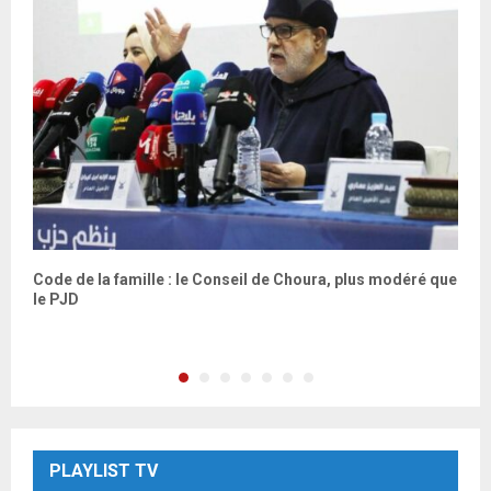
t
Code de la famille : le Conseil de Choura, plus modéré que
D
le PJD
s
PLAYLIST TV