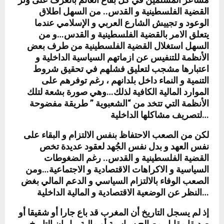
القضية الفلسطينية و القدس.. من السهل اطلاق
الوعود و تجييش الشارع العربي و الإسلامي عندما
يتعلق الامر بالقضية الفلسطينية و القدس…و من
السهل استغلال القضية الفلسطينية من طرف بعض
الأنظمة للتنفيس عن ازماتهم السياسية الداخلية و
اعتبارها مشجب لتعليق فشلهم في تحقيق شروط
التنمية و النماء داخل بلدانهم ، رغم توفرهم على
الموارد المالية الكافية لذلك…وهي صورة بشعة لتلك
الأنظمة التي تتخد من “الشعبوية ” طريقة مفضوحة
لتصريف مشاكلها الداخلية…
لكن من الصعب الاحتفاظ بنفس الالتزام و البقاء على
نفس العهد و بدل نفس الجُهد لعقود عديدة تخص
القضية الفلسطينية و القدس.. رغم الضغوطات
السياسية و الاكراهات الاقتصادية و الاجتماعية…ومن
الصعب الوفاء بالالتزام السياسي و الدعم المالي بغض
النظر عن الوضعية الاقتصادية و المالية الداخلية…
إذ لم يسجل التاريخ أن المغرب قد باع جارا أو شقيقا أو
صديقا مقابل مصالح سياسية أو مالية..بل إن التاريخ