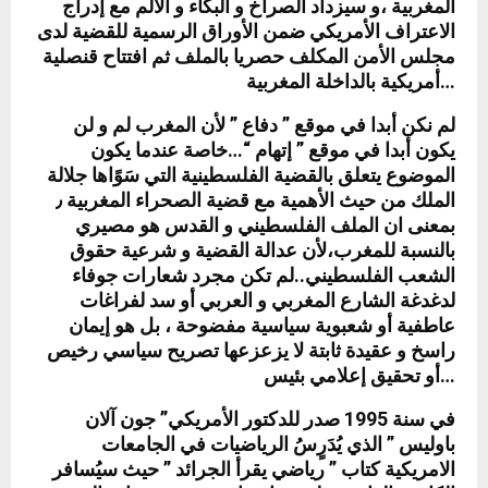
المغربية ،و سيزداد الصراخ و البكاء و الألم مع إدراج
الاعتراف الأمريكي ضمن الأوراق الرسمية للقضية لدى
مجلس الأمن المكلف حصريا بالملف ثم افتتاح قنصلية
أمريكية بالداخلة المغربية…
لم نكن أبدا في موقع ” دفاع ” لأن المغرب لم و لن
يكون أبدا في موقع ” إتهام “…خاصة عندما يكون
الموضوع يتعلق بالقضية الفلسطينية التي سَوًاها جلالة
الملك من حيث الأهمية مع قضية الصحراء المغربية ٫
بمعنى ان الملف الفلسطيني و القدس هو مصيري
بالنسبة للمغرب،لأن عدالة القضية و شرعية حقوق
الشعب الفلسطيني..لم تكن مجرد شعارات جوفاء
لدغدغة الشارع المغربي و العربي أو سد لفراغات
عاطفية أو شعبوية سياسية مفضوحة ، بل هو إيمان
راسخ و عقيدة ثابتة لا يزعزعها تصريح سياسي رخيص
أو تحقيق إعلامي بئيس…
في سنة 1995 صدر للدكتور الأمريكي” جون آلان
باوليس ” الذي يُدَرٍسُ الرياضيات في الجامعات
الامريكية كتاب ” رياضي يقرأ الجرائد ” حيث سيُسافر