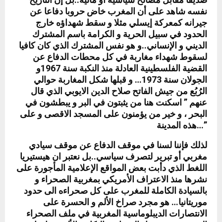
نفسه شاهد على أن المغرب خاض حروبا دفاعا عن
جيرانه كمعركة إيسلي مثلا و سقط شهداؤه خارج
الحدود في سبيل الحرية و الكرامة باسم المشترك
الديني و الإنساني..و هو نفس المشترك الذي كان كافيا
لسقوط شهداء مغاربة في كل محطات الدفاع عن
القضية الفلسطينية العادلة منذ النكبة سنة 1967و
الجولان سنة 1973… و قبلها شكل المغاربة حوالي
الرُبُع من جيش الفاتح صلاح الدين الايوبي الذي قال
عنهم ” اسكنت هنا من يثبتون في البر و يبطشون في
البحر ، و خير من يؤمنون على المسجد الاقصى و على
هذه المدينة…”
لذلك فإننا لسنا في موقف الدفاع عن موقف سيادي
مغربي أو تبرير لتصرف سياسي..بل نعتبر ان هيستيريا
اللغط الذي دأبت بعض المواقع الإعلامية المأجورة على
نشرها منذ الاعتراف الأمريكي بمغربية الصحراء و
بالسيادة الكاملة للمغرب على كل صحراءه الى حدود
موريتانيا… هو مجرد صراخ الألم و الحسرة على
الانتصارات الديبلوماسية المغربية في ملف الصحراء