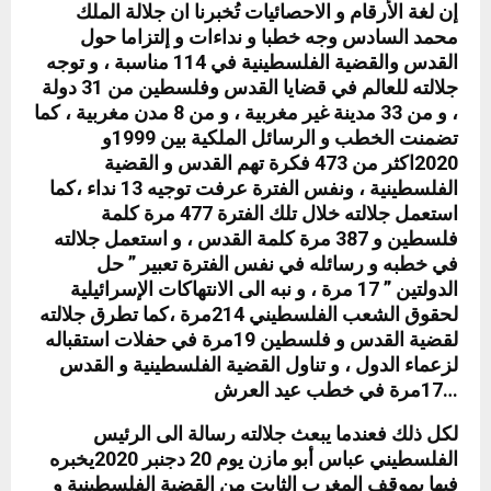
إن لغة الأرقام و الاحصائيات تُخبرنا ان جلالة الملك
محمد السادس وجه خطبا و نداءات و إلتزاما حول
القدس والقضية الفلسطينية في 114 مناسبة ، و توجه
جلالته للعالم في قضايا القدس وفلسطين من 31 دولة
، و من 33 مدينة غير مغربية ، و من 8 مدن مغربية ، كما
تضمنت الخطب و الرسائل الملكية بين 1999و
2020اكثر من 473 فكرة تهم القدس و القضية
الفلسطينية ، ونفس الفترة عرفت توجيه 13 نداء ،كما
استعمل جلالته خلال تلك الفترة 477 مرة كلمة
فلسطين و 387 مرة كلمة القدس ، و استعمل جلالته
في خطبه و رسائله في نفس الفترة تعبير ” حل
الدولتين ” 17 مرة ، و نبه الى الانتهاكات الإسرائيلية
لحقوق الشعب الفلسطيني 214مرة ،كما تطرق جلالته
لقضية القدس و فلسطين 19مرة في حفلات استقباله
لزعماء الدول ، و تناول القضية الفلسطينية و القدس
17مرة في خطب عيد العرش…
لكل ذلك فعندما يبعث جلالته رسالة الى الرئيس
الفلسطيني عباس أبو مازن يوم 20 دجنبر 2020يخبره
فيها بموقف المغرب الثابت من القضية الفلسطينية و