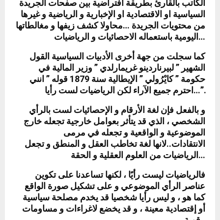
الكاتب بالقارئ بطريقة افتراضية بين صفحات الجريدة
السياسية او الاقتصادية او الإخبارية و الرياضية و غيرها
من محتويات الجريدة …محاولا كشف زيفها و مغالطاتها
اليومية باستعماله الاحصائيات و الرياضيات…
كما سجلت من جهة أخرى الأدبيات السياسية القول
الشهير ” لبيرناردينو غريمارلدي ” وزير المالية في
حكومة ” كايْرُولي ” الإيطالية سنة 1879 قوله ” انني
احترم جميع الآراء لكن الرياضيات لست رأيا…”.
و بالفعل فإن لغة الأرقام و الإحصائيات لست بالرأي
الشخصي ، الذي قد يتأثر بعوامل خارجية تجعله خارج
الموضوعية و الواقعية و تجعله في مرمى
الانتقادات..لانها لغة تخاطب العقل و المنطق و تجعل
الرياضيات من العلوم العقلية و الحقة…
فالرياضيات ليست رأيًا ، لكنها تساعدنا على تكوين
عناصر الرأي الموضوعي و على تشكيل صورة الواقع
كما هو ، و ليس رأيا شخصيا قد يخدم مصلحة سياسية
أو إقتصادية معينة ، و قد يخضع لاغراءات و مساومات
قوية..