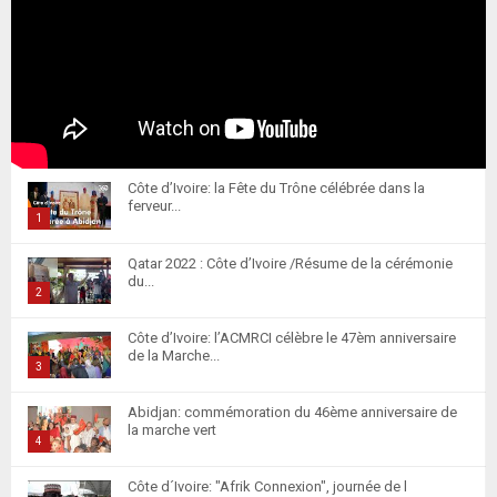
Côte d’Ivoire: la Fête du Trône célébrée dans la
ferveur...
1
T
Qatar 2022 : Côte d’Ivoire /Résume de la cérémonie
h
du...
u
2
m
T
Côte d’Ivoire: l’ACMRCI célèbre le 47èm anniversaire
b
h
de la Marche...
n
u
3
a
m
T
i
Abidjan: commémoration du 46ème anniversaire de
b
h
la marche vert
l
n
u
4
y
a
m
T
o
i
Côte d´Ivoire: "Afrik Connexion", journée de l
b
h