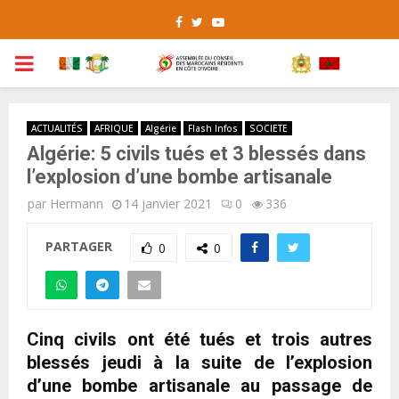
Facebook
Twitter
Youtube
PRIMARY
MENU
ACTUALITÉS
AFRIQUE
Algérie
Flash Infos
SOCIETE
Algérie: 5 civils tués et 3 blessés dans
l’explosion d’une bombe artisanale
par
Hermann
14 janvier 2021
0
336
PARTAGER
0
0
Cinq civils ont été tués et trois autres
blessés jeudi à la suite de l’explosion
d’une bombe artisanale au passage de