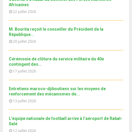
T
u
o
i
b
Africaines
h
b
u
l
n
22 juillet 2026
u
e
t
y
a
m
u
o
i
b
b
u
M. Bourita reçoit le conseiller du Président de la
l
n
e
t
République...
y
a
u
20 juillet 2026
o
i
b
u
l
e
t
y
Cérémonie de clôture du service militaire du 40e
u
o
contingent des...
b
u
17 juillet 2026
e
t
u
b
Entretiens maroco-djiboutiens sur les moyens de
e
renforcement des mécanismes de...
13 juillet 2026
L’équipe nationale de football arrive à l’aéroport de Rabat-
Salé
12 juillet 2026