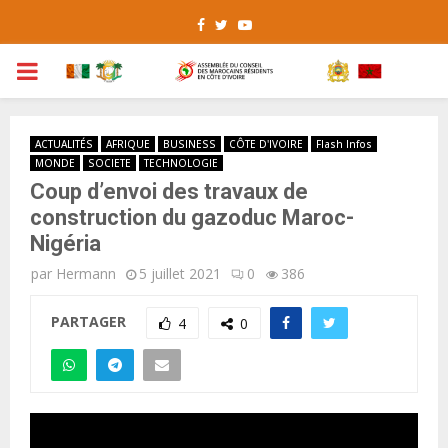
Facebook
Twitter
Youtube
PRIMARY
MENU
ACTUALITÉS
AFRIQUE
BUSINESS
CÔTE D'IVOIRE
Flash Infos
MONDE
SOCIETE
TECHNOLOGIE
Coup d’envoi des travaux de
construction du gazoduc Maroc-
Nigéria
par
Hermann
5 juillet 2021
0
386
PARTAGER
4
0