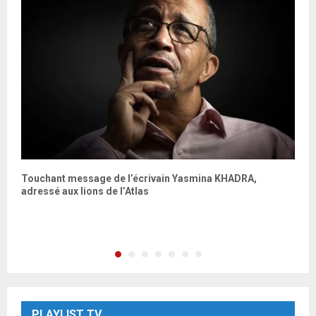
s
Touchant message de l’écrivain Yasmina KHADRA,
J
adressé aux lions de l’Atlas
f
PLAYLIST TV