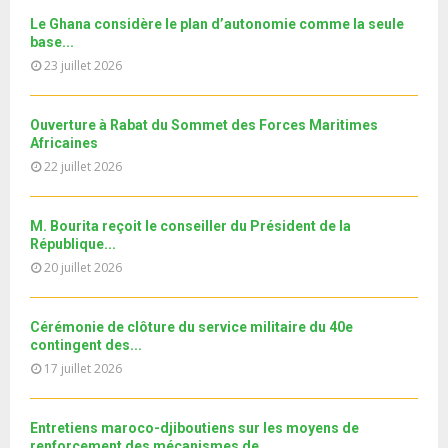
o
i
جديد البطاقة الوطنية المغربية
b
h
b
u
Le Ghana considère le plan d’autonomie comme la seule
l
n
u
30
e
base...
t
y
a
m
T
u
23 juillet 2026
o
i
11ème édition de l’université d’été au bénéfice des
b
h
b
u
MRE الدورة...
l
n
u
31
e
t
y
a
m
Ouverture à Rabat du Sommet des Forces Maritimes
T
u
o
i
b
Africaines
h
b
u
l
n
22 juillet 2026
u
e
t
y
a
m
u
o
i
b
b
u
M. Bourita reçoit le conseiller du Président de la
l
n
e
t
République...
y
a
u
20 juillet 2026
o
i
b
u
l
e
t
y
Cérémonie de clôture du service militaire du 40e
u
o
contingent des...
b
u
17 juillet 2026
e
t
u
b
Entretiens maroco-djiboutiens sur les moyens de
e
renforcement des mécanismes de...