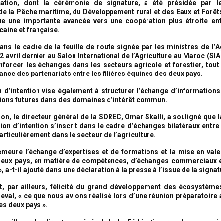
ration, dont la cérémonie de signature, a été présidée par l
, de la Pêche maritime, du Développement rural et des Eaux et Fo
e une importante avancée vers une coopération plus étroite entr
aine et française.
dans le cadre de la feuille de route signée par les ministres de l’A
2 avril dernier au Salon International de l’Agriculture au Maroc (SIA
enforcer les échanges dans les secteurs agricole et forestier, tout
ance des partenariats entre les filières équines des deux pays.
n d’intention vise également à structurer l’échange d’informations e
tions futures dans des domaines d’intérêt commun.
ion, le directeur général de la SOREC, Omar Skalli, a souligné que l
ion d’intention s’inscrit dans le cadre d’échanges bilatéraux entre
articulièrement dans le secteur de l’agriculture.
demeure l’échange d’expertises et de formations et la mise en valeu
deux pays, en matière de compétences, d’échanges commerciaux e
, a-t-il ajouté dans une déclaration à la presse à l’issue de la signat
st, par ailleurs, félicité du grand développement des écosystèm
eval, « ce que nous avions réalisé lors d’une réunion préparatoire 
es deux pays ».