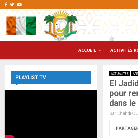
Facebook
Twitter
Youtube
ACCUEIL
ACTIVITÉS R
ACTUALITÉS
AF
PLAYLIST TV
El Jadi
pour re
dans le
par
Chahdi O
PARTAGE