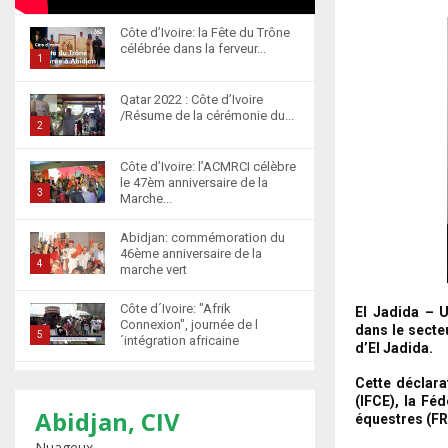
Côte d’Ivoire: la Fête du Trône
célébrée dans la ferveur...
1
T
Qatar 2022 : Côte d’Ivoire
h
/Résume de la cérémonie du...
u
2
m
T
Côte d’Ivoire: l’ACMRCI célèbre
b
h
le 47èm anniversaire de la
n
u
3
Marche...
a
m
T
i
b
Abidjan: commémoration du
h
l
46ème anniversaire de la
n
u
4
marche vert
y
a
m
T
o
i
b
Côte d´Ivoire: "Afrik
El Jadida – U
h
u
l
n
Connexion", journée de l
dans le secte
u
5
t
´intégration africaine
y
a
d’El Jadida.
m
u
T
o
i
b
b
Abidjan : la cérémonie de
Cette déclarat
h
u
l
n
récompense d’élèves
e
(IFCE), la Fé
u
t
6
y
marocains qui ont...
Abidjan, CIV
a
équestres (FR
m
u
o
T
i
Nuageux
b