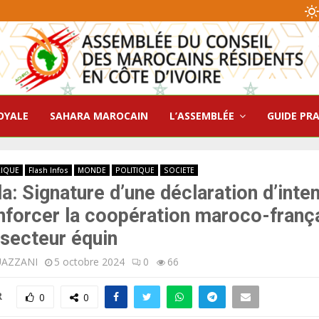
OYALE
SAHARA MAROCAIN
L’ASSEMBLÉE
GUIDE PR
RIQUE
Flash Infos
MONDE
POLITIQUE
SOCIETE
da: Signature d’une déclaration d’inte
nforcer la coopération maroco-franç
 secteur équin
UAZZANI
5 octobre 2024
0
66
R
0
0