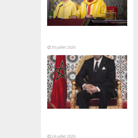
SM le Roi adresse un Discours à
la Nation à l’occasion de...
30 juillet 2026
Très Hautes Instructions de Sa
Majesté le Roi Mohammed VI pour
la...
24 juillet 2026