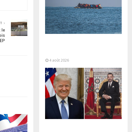
NT
 le
ois
TEP
La gestion de la migration est une
“responsabilité partagée” et le
Maroc...
4 août 2026
La voie express Tiznit-Dakhla