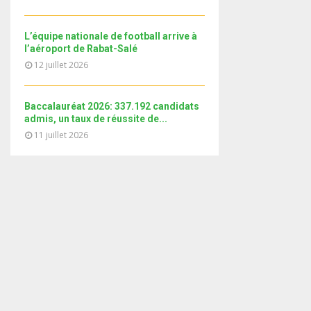
i
b
b
u
l
n
e
t
y
a
L’équipe nationale de football arrive à
u
o
i
l’aéroport de Rabat-Salé
b
u
l
12 juillet 2026
e
t
y
u
o
b
Baccalauréat 2026: 337.192 candidats
u
e
admis, un taux de réussite de...
t
11 juillet 2026
u
b
e