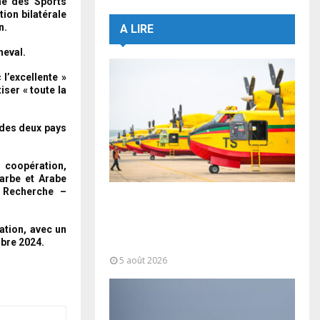
ne des Sports
ion bilatérale
n.
A LIRE
heval.
 l’excellente »
iser « toute la
 des deux pays
 coopération,
arbe et Arabe
a Recherche –
Forces Armées Royales :
Disponibilité opérationnelle et
interventions aériennes
ation, avec un
mbre 2024.
coordonnées pour lutter...
5 août 2026