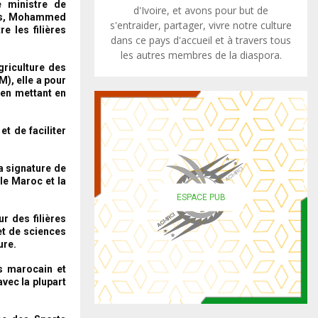
e ministre de
d'Ivoire, et avons pour but de
rêts, Mohammed
s'entraider, partager, vivre notre culture
e les filières
dans ce pays d'accueil et à travers tous
les autres membres de la diaspora.
griculture des
M), elle a pour
 en mettant en
t de faciliter
a signature de
 le Maroc et la
ESPACE PUB
r des filières
t de sciences
ure.
es marocain et
avec la plupart