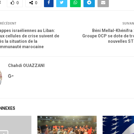
R
0
0
RÉCÉDENT
SUIVA
appes israéliennes au Liban:
Béni Mellal-Khénifra :
ux cellules de crise suivent de
Groupe OCP se dote de tr
ès la situation de la
nouvelles S
mmunauté marocaine
Chahdi OUAZZANI
ONNEXES