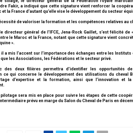
 sillage, le directeur général de la Fédération royale marocai
dre Fakir, a indiqué que cette signature vient renforcer la coopérat
 et la France d’autant qu’elle vise le développement du secteur équi
 nécessité de valoriser la formation et les compétences relatives au c
e directeur général de l’IFCE, Jena-Rock Gaillet, s’est félicité de «
tre le Maroc et la France, notant que cette signature vient concrét
équine ».
 il a mis l’accent sur l’importance des échanges entre les Instituts
que les Associations, les Fédérations et le secteur privé.
c des deux filières permettra d’identifier les opportunités de
 ce qui concerne le développement des utilisations du cheval B
rtage d’expertise et la formation, ainsi que l’innovation et l
t.
pilotage sera mis en place pour suivre les étapes de cette coopér
 intermédiaire prévu en marge du Salon du Cheval de Paris en déce