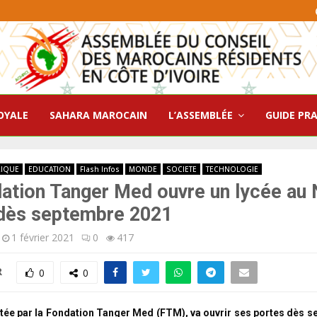
OYALE
SAHARA MAROCAIN
L’ASSEMBLÉE
GUIDE PR
RIQUE
EDUCATION
Flash Infos
MONDE
SOCIETE
TECHNOLOGIE
ation Tanger Med ouvre un lycée au 
dès septembre 2021
1 février 2021
0
417
R
0
0
tée par la Fondation Tanger Med (
FTM
), va ouvrir ses portes dès 