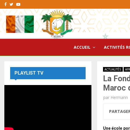
Facebook
Twitter
Youtube
ACCUEIL
ACTIVITÉS R
ACTUALITÉS
AF
PLAYLIST TV
La Fond
Maroc 
par
Hermann
PARTAGE
Une école por