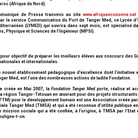
roc (
Afrique du Nord
).
muniqué de Presse transmis au site
www.afriqueeconomie.net
 par le service Communication du Port de Tanger Med,
ce Lycée d
iterranéen (LYMED) qui ouvrira dans sept mois, est spécialisé dan
, Physique et Sciences de l’Ingénieur (MPSI)
.
c pour objectif de préparer les meilleurs élèves aux concours des 
nationales et internationales.
 nouvel établissement pédagogique d’excellence dont l’initiative es
ger Med, est l’une des nombreuses actions de ladite Fondation.
ue
créée en Mai 2007, la
Fondation Tanger Med
porte, réalise et a
e la région Tanger-Tétouan en œuvrant pour des projets structurants
TM) pour le développement humain est une Association créée par
iale Tanger Med (TMSA) et qui a été reconnue d’utilité publique en 
 mission sociale qui a été confiée, à l’origine, à TMSA par l’Etat 
souligne-t-on.