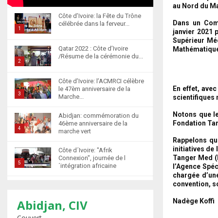
au Nord du Ma
Côte d’Ivoire: la Fête du Trône
Dans un Com
célébrée dans la ferveur...
1
janvier 2021
Supérieur Méd
T
Qatar 2022 : Côte d’Ivoire
Mathématiques
h
/Résume de la cérémonie du...
u
2
m
T
Côte d’Ivoire: l’ACMRCI célèbre
b
h
En effet, ave
le 47èm anniversaire de la
n
u
3
Marche...
scientifiques 
a
m
T
i
Notons que le
b
Abidjan: commémoration du
h
Fondation Tan
l
46ème anniversaire de la
n
u
4
marche vert
y
a
m
Rappelons q
T
o
i
b
initiatives d
Côte d´Ivoire: "Afrik
h
u
l
Tanger Med (F
n
Connexion", journée de l
u
5
t
´intégration africaine
y
l’Agence Spéc
a
m
u
chargée d’une
T
o
i
b
convention
, 
b
Abidjan : la cérémonie de
h
u
l
n
récompense d’élèves
e
u
t
6
y
marocains qui ont...
Abidjan, CIV
Nadège Koffi
a
m
u
o
T
i
Couvert
b