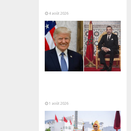
“responsabilité partagée” et le
Maroc...
4 août 2026
La voie express Tiznit-Dakhla
baptisée “Donald J. Trump
Highway”, une parfaite
illustration...
1 août 2026