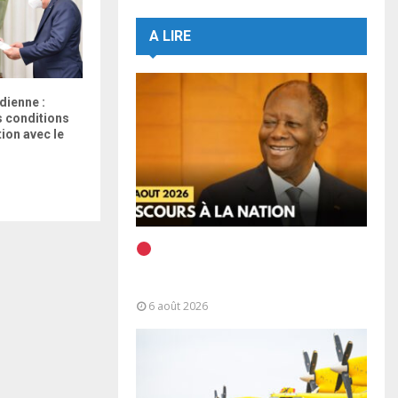
A LIRE
dienne :
La culture Arabe célébrée du
Côte d’Ivoire :Car
es conditions
21 au 23 février 2023 à
couverture malad
tion avec le
Abidjan
universelle
EN DIRECT | Discours à la
Nation du Président Alassane
Ouattara
6 août 2026