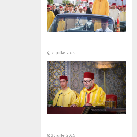
Fête du Trône : SM le Roi, Amir Al-
Mouminine, préside à Tétouan...
31 juillet 2026
SM le Roi adresse un Discours à
la Nation à l’occasion de...
30 juillet 2026