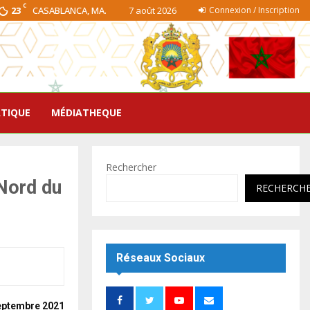
C
23
CASABLANCA, MA.
7 août 2026
Connexion / Inscription
ATIQUE
MÉDIATHEQUE
Rechercher
Nord du
RECHERCH
Réseaux Sociaux
septembre 2021