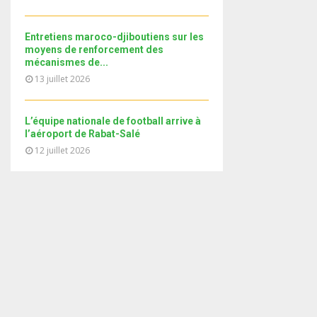
i
b
b
u
l
n
e
t
y
a
Entretiens maroco-djiboutiens sur les
u
o
i
moyens de renforcement des
b
u
mécanismes de...
l
e
t
13 juillet 2026
y
u
o
b
u
e
L’équipe nationale de football arrive à
t
l’aéroport de Rabat-Salé
u
12 juillet 2026
b
e