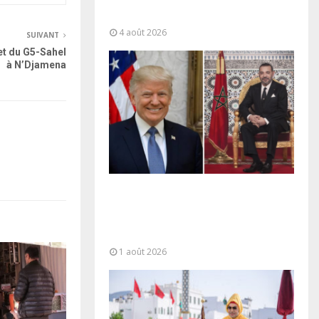
“responsabilité partagée” et le
Maroc...
4 août 2026
SUIVANT
t du G5-Sahel
à N’Djamena
La voie express Tiznit-Dakhla
baptisée “Donald J. Trump
Highway”, une parfaite
illustration...
1 août 2026