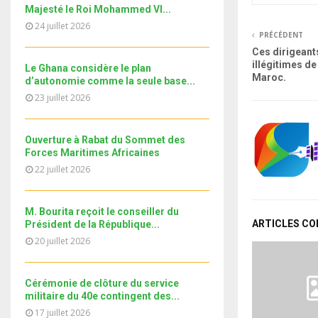
u
t
y
Majesté le Roi Mohammed VI...
a
m
u
T
o
24 juillet 2026
i
Le360.ma • Investissement:
b
b
h
PRÉCÉDENT
u
lancement officiel de la 13e
l
n
e
u
27
région dédiée...
Ces dirigeant
t
y
a
m
illégitimes de
T
u
Le Ghana considère le plan
o
i
Maroc.
b
نوفل العواملة في قفص الاتهام..
d’autonomie comme la seule base...
h
b
u
l
الحلقة الكاملة
n
u
e
23 juillet 2026
28
t
y
a
m
T
u
o
i
b
Le360.ma • Spoliation des
h
b
u
l
biens : Accord entre la
Ouverture à Rabat du Sommet des
n
u
29
e
Conservation...
t
Forces Maritimes Africaines
y
a
m
T
u
o
22 juillet 2026
i
b
جديد البطاقة الوطنية المغربية
h
b
u
l
n
u
e
30
t
y
a
m
M. Bourita reçoit le conseiller du
u
T
o
i
ARTICLES C
Président de la République...
b
11ème édition de l’université
b
h
u
l
d’été au bénéfice des MRE
n
20 juillet 2026
e
u
31
t
الدورة...
y
a
m
u
T
o
i
b
b
h
u
Cérémonie de clôture du service
l
n
e
u
militaire du 40e contingent des...
t
y
a
m
u
17 juillet 2026
o