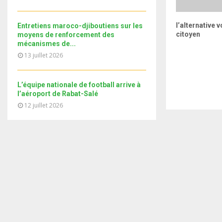
i
b
b
u
l
n
e
t
y
a
RGUMENT
Bonne gouvernance et
l’alternative v
Entretiens maroco-djiboutiens sur les
u
o
X TROUVÉ PAR
leadership féminin en Afrique
citoyen
i
moyens de renforcement des
b
u
E PRESSE
: Dr Sandra Ablamba
mécanismes de...
l
e
E POUR
Johnson, honorée avec deux
t
13 juillet 2026
y
SA
prix spéciaux
u
o
OBIE»
b
u
e
L’équipe nationale de football arrive à
t
l’aéroport de Rabat-Salé
u
12 juillet 2026
b
e