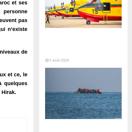
aroc et ses
a personne
peuvent pas
ui n’existe
Forces Armées Royales :
Disponibilité opérationnelle et
interventions aériennes
 niveaux de
coordonnées pour lutter...
5 août 2026
x et ce, le
à quelques
 Hirak.
La gestion de la migration est une