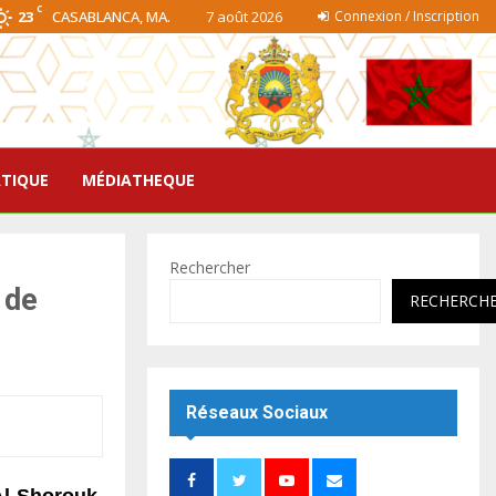
C
23
CASABLANCA, MA.
7 août 2026
Connexion / Inscription
ATIQUE
MÉDIATHEQUE
Rechercher
 de
RECHERCH
Réseaux Sociaux
 Al-Shorouk,