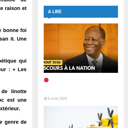
e raison et
A LIRE
e bonne foi
san II. Une
oétique qui
eur :
« Les
EN DIRECT | Discours à la
Nation du Président Alassane
de linotte
Ouattara
6 août 2026
oc est une
xtérieur.
ce genre de