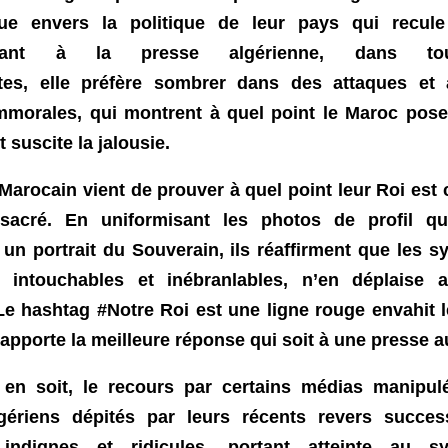
ique envers la politique de leur pays qui recul
ant à la presse algérienne, dans to
es, elle préfère sombrer dans des attaques et 
mmorales, qui montrent à quel point le Maroc pos
t suscite la jalousie.
Marocain vient de prouver à quel point leur Roi est c
sacré. En uniformisant les photos de profil qui
un portrait du Souverain, ils réaffirment que les 
 intouchables et inébranlables, n’en déplaise a
Le hashtag #Notre Roi est une ligne rouge envahit 
 apporte la meilleure réponse qui soit à une presse a
 en soit,
l
e recours par certains médias manipul
lgériens dépités par leurs récents revers succes
indignes et ridicules, portant atteinte au 