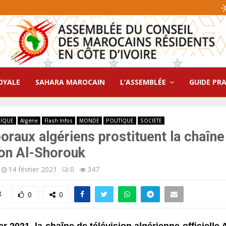
OYALE
SAHARA MAROCAIN
L’ASSEMBLÉE
GUIDE PR
RIQUE
Algérie
Flash Infos
MONDE
POLITIQUE
SOCIETE
oraux algériens prostituent la chaîne
ion Al-Shorouk
14 février 2021
0
347
R
0
0
er 2021, la chaîne de télévision algérienne
officielle