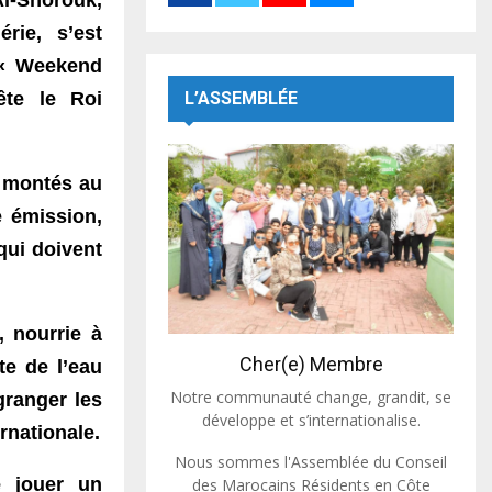
rie, s’est
 « Weekend
te le Roi
L’ASSEMBLÉE
t montés au
e émission,
 qui doivent
 nourrie à
Cher(e) Membre
ête de l’eau
Notre communauté change, grandit, se
granger les
développe et s’internationalise.
ernationale.
Nous sommes l'Assemblée du Conseil
e jouer un
des Marocains Résidents en Côte