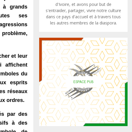
d'Ivoire, et avons pour but de
e à grands
s'entraider, partager, vivre notre culture
utes ses
dans ce pays d'accueil et à travers tous
les autres membres de la diaspora.
agressions
e problème,
her et leur
 affichent
symboles du
ux esprits
ESPACE PUB
les réseaux
ux ordres.
és par des
sifs à des
symbole de