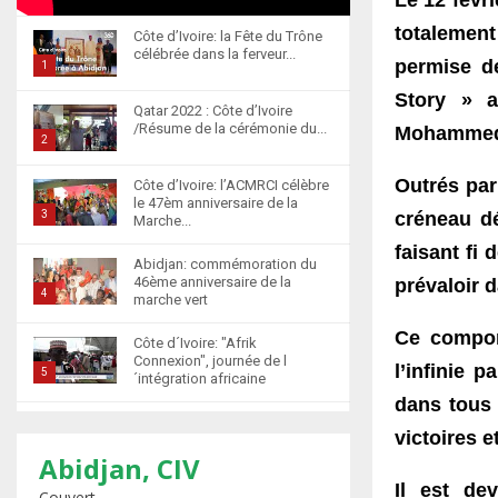
totalemen
Côte d’Ivoire: la Fête du Trône
célébrée dans la ferveur...
permis
e
de
1
T
Story » 
Qatar 2022 : Côte d’Ivoire
h
/Résume de la cérémonie du...
Mohammed
u
2
m
T
Outrés par
Côte d’Ivoire: l’ACMRCI célèbre
b
h
le 47èm anniversaire de la
n
u
créneau dé
3
Marche...
a
m
T
faisant fi 
i
b
Abidjan: commémoration du
h
l
46ème anniversaire de la
prévaloir d
n
u
4
marche vert
y
a
m
T
o
i
Ce compor
b
Côte d´Ivoire: "Afrik
h
u
l
n
Connexion", journée de l
l’infinie p
u
5
t
´intégration africaine
y
a
m
u
dans tous 
T
o
i
b
b
Abidjan : la cérémonie de
h
u
l
victoires e
n
récompense d’élèves
e
u
t
6
y
marocains qui ont...
Abidjan, CIV
a
m
u
o
T
i
Il est de
Couvert
b