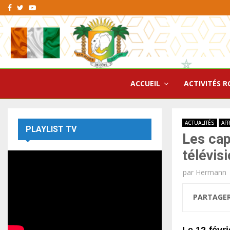
Facebook
Twitter
Youtube
ACCUEIL
ACTIVITÉS R
ACTUALITÉS
AF
PLAYLIST TV
Les cap
télévis
par
Hermann
PARTAGE
Le 12 févri