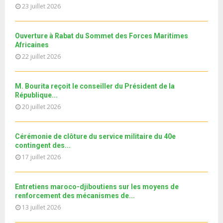
m
T
u
23 juillet 2026
o
i
11ème édition de l’université d’été au bénéfice des
b
h
b
u
MRE الدورة...
l
n
u
31
e
t
y
a
m
Ouverture à Rabat du Sommet des Forces Maritimes
T
u
o
i
b
Africaines
h
b
u
l
n
22 juillet 2026
u
e
t
y
a
m
u
o
i
b
b
u
M. Bourita reçoit le conseiller du Président de la
l
n
e
t
République...
y
a
u
20 juillet 2026
o
i
b
u
l
e
t
y
Cérémonie de clôture du service militaire du 40e
u
o
contingent des...
b
u
17 juillet 2026
e
t
u
b
Entretiens maroco-djiboutiens sur les moyens de
e
renforcement des mécanismes de...
13 juillet 2026