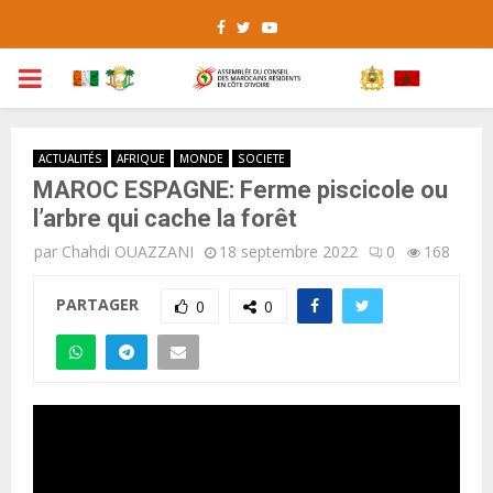
Facebook
Twitter
Youtube
PRIMARY
MENU
ACTUALITÉS
AFRIQUE
MONDE
SOCIETE
MAROC ESPAGNE: Ferme piscicole ou
l’arbre qui cache la forêt
par
Chahdi OUAZZANI
18 septembre 2022
0
168
PARTAGER
0
0