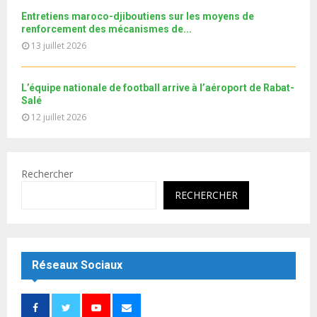
b
Entretiens maroco-djiboutiens sur les moyens de
e
renforcement des mécanismes de...
13 juillet 2026
L’équipe nationale de football arrive à l’aéroport de Rabat-
Salé
12 juillet 2026
Rechercher
RECHERCHER
Réseaux Sociaux