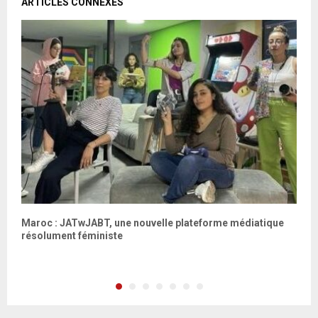
ARTICLES CONNEXES
nt
Maroc : JATwJABT, une nouvelle plateforme médiatique
L
résolument féministe
g