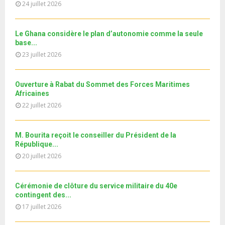
l
n
24 juillet 2026
u
29
e
t
y
a
m
T
u
o
i
جديد البطاقة الوطنية المغربية
b
h
b
u
Le Ghana considère le plan d’autonomie comme la seule
l
n
u
30
e
base...
t
y
a
m
T
u
23 juillet 2026
o
i
11ème édition de l’université d’été au bénéfice des
b
h
b
u
MRE الدورة...
l
n
u
31
e
t
y
a
m
Ouverture à Rabat du Sommet des Forces Maritimes
T
u
o
i
b
Africaines
h
b
u
l
n
22 juillet 2026
u
e
t
y
a
m
u
o
i
b
b
u
M. Bourita reçoit le conseiller du Président de la
l
n
e
t
République...
y
a
u
20 juillet 2026
o
i
b
u
l
e
t
y
Cérémonie de clôture du service militaire du 40e
u
o
contingent des...
b
u
17 juillet 2026
e
t
u