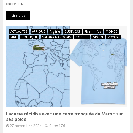
cadre du...
Lire plus
ACTUALITÉS
AFRIQUE
Algérie
BUSINESS
Flash Infos
MONDE
MRE
POLITIQUE
SAHARA MAROCAIN
SOCIETE
SPORT
VOYAGE
Lacoste récidive avec une carte tronquée du Maroc sur
ses polos
27 novembre 2024
0
176