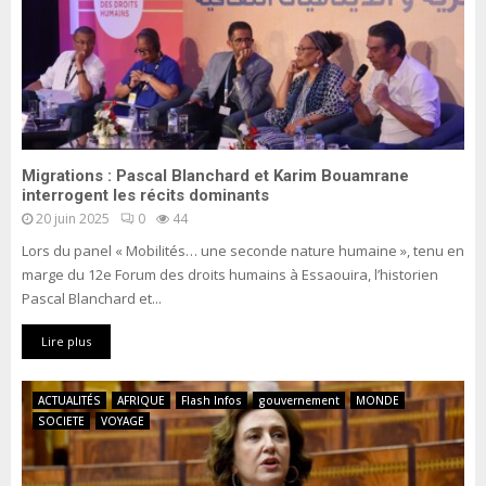
Migrations : Pascal Blanchard et Karim Bouamrane
interrogent les récits dominants
20 juin 2025
0
44
Lors du panel « Mobilités… une seconde nature humaine », tenu en
marge du 12e Forum des droits humains à Essaouira, l’historien
Pascal Blanchard et...
Lire plus
ACTUALITÉS
AFRIQUE
Flash Infos
gouvernement
MONDE
SOCIETE
VOYAGE