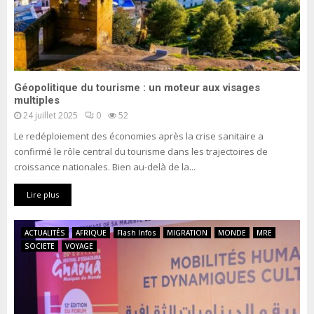
e
Géopolitique du tourisme : un moteur aux visages
multiples
24 juillet 2025
0
52
Le redéploiement des économies après la crise sanitaire a
confirmé le rôle central du tourisme dans les trajectoires de
croissance nationales. Bien au-delà de la...
Lire plus
ACTUALITÉS
AFRIQUE
Flash Infos
MIGRATION
MONDE
MRE
SOCIETE
VOYAGE