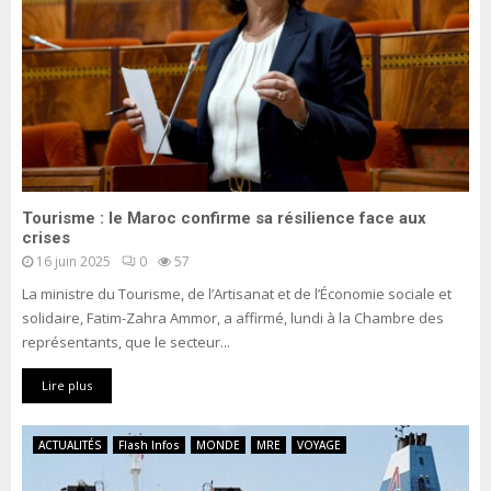
Tourisme : le Maroc confirme sa résilience face aux
crises
16 juin 2025
0
57
La ministre du Tourisme, de l’Artisanat et de l’Économie sociale et
solidaire, Fatim-Zahra Ammor, a affirmé, lundi à la Chambre des
représentants, que le secteur...
Lire plus
ACTUALITÉS
Flash Infos
MONDE
MRE
VOYAGE