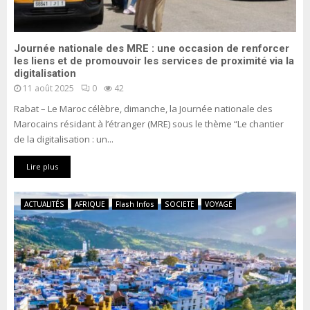
d
ل
a
s
ج
t
d
م
i
’
ا
Journée nationale des MRE : une occasion de renforcer
o
a
les liens et de promouvoir les services de proximité via la
ر
n
digitalisation
ff
ك
a
l
11 août 2025
0
42
ا
l
u
ل
Rabat – Le Maroc célèbre, dimanche, la Journée nationale des
e
e
ج
Marocains résidant à l’étranger (MRE) sous le thème “Le chantier
s
n
د
de la digitalisation : un...
c
ي
e
د
Lire plus
t
ة
o
ب
u
ACTUALITÉS
AFRIQUE
Flash Infos
SOCIETE
VOYAGE
ا
r
ل
i
م
s
غ
t
ر
i
ب
q
u