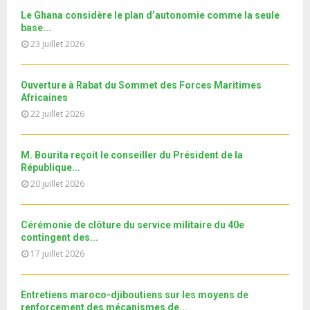
b
u
MRE الدورة...
l
n
u
31
e
Le Ghana considère le plan d’autonomie comme la seule
t
y
a
m
base...
T
u
o
i
b
h
23 juillet 2026
b
u
l
n
u
e
t
y
a
m
u
o
i
Ouverture à Rabat du Sommet des Forces Maritimes
b
b
u
Africaines
l
n
e
t
y
22 juillet 2026
a
u
o
i
b
u
l
e
M. Bourita reçoit le conseiller du Président de la
t
y
République...
u
o
20 juillet 2026
b
u
e
t
u
Cérémonie de clôture du service militaire du 40e
b
contingent des...
e
17 juillet 2026
Entretiens maroco-djiboutiens sur les moyens de
renforcement des mécanismes de...