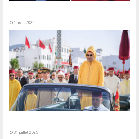
La voie express Tiznit-Dakhla baptisée “Donald J.
Trump Highway”, une parfaite illustration...
1 août 2026
Fête du Trône : SM le Roi, Amir Al-Mouminine,
préside à Tétouan...
31 juillet 2026