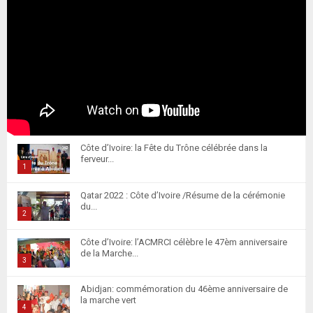
Côte d’Ivoire: la Fête du Trône célébrée dans la
ferveur...
1
T
Qatar 2022 : Côte d’Ivoire /Résume de la cérémonie
h
du...
u
2
m
T
Côte d’Ivoire: l’ACMRCI célèbre le 47èm anniversaire
b
h
de la Marche...
n
u
3
a
m
T
i
Abidjan: commémoration du 46ème anniversaire de
b
h
la marche vert
l
n
u
4