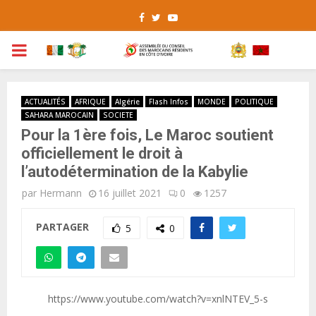
Facebook
Twitter
Youtube
PRIMARY
MENU
ACTUALITÉS
AFRIQUE
Algérie
Flash Infos
MONDE
POLITIQUE
SAHARA MAROCAIN
SOCIETE
Pour la 1ère fois, Le Maroc soutient
officiellement le droit à
l’autodétermination de la Kabylie
par
Hermann
16 juillet 2021
0
1257
PARTAGER
5
0
https://www.youtube.com/watch?v=xnlNTEV_5-s