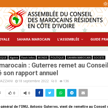
OYALE
SAHARA MAROCAIN
L’ASSEMBLÉE
GUIDE PR
RIQUE
Algérie
Flash Infos
MONDE
POLITIQUE
SAHARA MAROCAIN
SOCIETE
marocain : Guterres remet au Consei
é son rapport annuel
UAZZANI
18 septembre 2022
0
136
R
0
0
 général de l’ONU, Antonio Guterres, vient de remettre au Conseil d