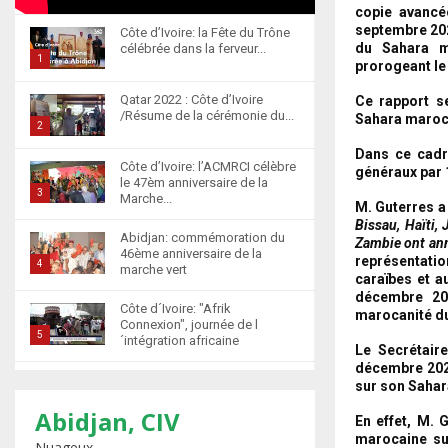
copie avancé
septembre 202
Côte d’Ivoire: la Fête du Trône
du Sahara ma
célébrée dans la ferveur...
1
prorogeant le
T
Qatar 2022 : Côte d’Ivoire
Ce rapport s
h
/Résume de la cérémonie du...
Sahara maroca
u
2
m
T
Dans ce cadr
Côte d’Ivoire: l’ACMRCI célèbre
b
généraux par 
h
le 47èm anniversaire de la
n
u
3
Marche...
M. Guterres a 
a
m
T
Bissau, Haïti,
i
b
Abidjan: commémoration du
h
Zambie ont ann
l
46ème anniversaire de la
n
représentatio
u
4
marche vert
y
a
caraïbes et a
m
T
o
décembre 201
i
b
Côte d´Ivoire: "Afrik
h
marocanité d
u
l
n
Connexion", journée de l
u
5
t
´intégration africaine
y
a
Le Secrétaire
m
u
T
o
i
décembre 2020
b
b
Abidjan : la cérémonie de
h
u
sur son Sahar
l
n
récompense d’élèves
e
u
t
6
y
marocains qui ont...
Abidjan, CIV
a
En effet, M. 
m
u
o
T
i
marocaine sur
Nuageux
b