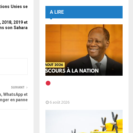
tions Unies se
A LIRE
 2018, 2019 et
ns son Sahara
EN DIRECT | Discours à la
SUIVANT
Nation du Président Alassane
, WhatsApp et
Ouattara
nger en panne
6 août 2026