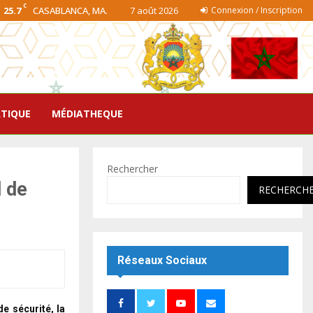
C
25.7
CASABLANCA, MA.
7 août 2026
Connexion / Inscription
ATIQUE
MÉDIATHEQUE
Rechercher
l de
RECHERCH
Réseaux Sociaux
e sécurité, la