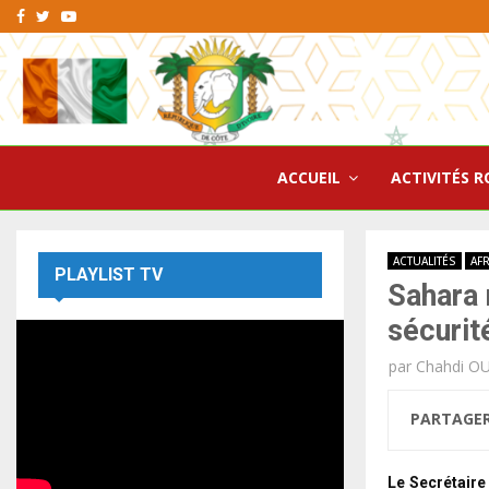
Facebook
Twitter
Youtube
ACCUEIL
ACTIVITÉS R
ACTUALITÉS
AF
PLAYLIST TV
Sahara 
sécurit
par
Chahdi O
PARTAGE
Le Secrétaire