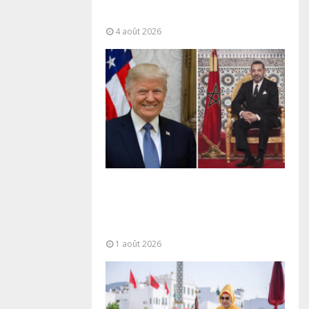
“responsabilité partagée” et le
Maroc...
4 août 2026
La voie express Tiznit-Dakhla
baptisée “Donald J. Trump
Highway”, une parfaite
illustration...
1 août 2026