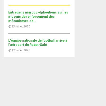
i
b
b
u
l
n
e
t
y
a
Entretiens maroco-djiboutiens sur les
u
o
i
moyens de renforcement des
b
u
mécanismes de...
l
e
t
13 juillet 2026
y
u
o
b
u
e
L’équipe nationale de football arrive à
t
l’aéroport de Rabat-Salé
u
12 juillet 2026
b
e