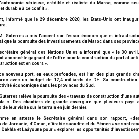
d’autonomie sérieuse, crédible et réaliste du Maroc, comme seu
et durable à ce conflit ».
nt, informé que le 29 décembre 2020, les États-Unis ont inaugu
ara.
 M. Guterres a mis l’accent sur l’essor économique et infrastruct
si que la poursuite des investissements du Maroc dans ses provinc
Secrétaire général des Nations Unies a informé que « le 30 avril,
t annoncé le gagnant de l’offre pour la construction du port atlant
truction est en cours ».
ce nouveau port, en eaux profondes, est l’un des plus grands ch
roc avec un budget de 12,4 milliards de DH. Sa construction
ctivité économique dans les provinces du Sud.
uterres relève la poursuite des « travaux de construction d’une aut
hla ». Des chantiers de grande envergure que plusieurs pays 
 de leur visite sur le terrain en juin dernier.
mme en atteste le Secrétaire général dans son rapport, «de
 de Jordanie, d’Oman, d’Arabie saoudite et du Yémen » se sont rend
 à Dakhla et Laâyoune pour « explorer les opportunités d’investisse