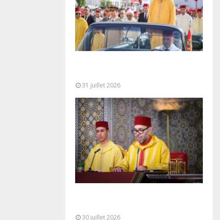
Fête du Trône : SM le Roi, Amir Al-
Mouminine, préside à Tétouan...
31 juillet 2026
SM le Roi adresse un Discours à
la Nation à l’occasion de...
30 juillet 2026