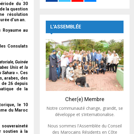
période du 30
de la question
ne résolution
urée d’un an.
L’ASSEMBLÉE
du Royaume au
des Consulats
atoriale, Guinée
abes Unis et la
u Sahara
». Ces
s, arabes, des
l de 26 depuis
matique de la
Cher(e) Membre
torique, le 10
Notre communauté change, grandit, se
yaume du Maroc
développe et s’internationalise.
Nous sommes l'Assemblée du Conseil
a souveraineté
r soutien à la
des Marocains Résidents en Côte