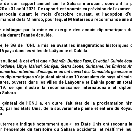
e de son rapport annuel sur le Sahara marocain, couvrant la 
0 au 31 août 2021. Ce rapport est soumis en prévision de l’examen 
rocain durant le mois d’octobre courant, et l’adoption d’u
 mandat de la Minurso, pour lequel M Guterres a recommandé une d
e distingue par la mise en exergue des acquis diplomatiques 
in durant l’année écoulée.
e, le SG de l’ONU a mis en avant les inaugurations historiques 
16 pays dans les villes de Laâyoune et Dakhla.
souligné, à cet effet que
« Bahreïn, Burkina Faso, Eswatini, Guinée équ
 Jordanie, Libye, Malawi, Sénégal, Sierra Leone, Suriname, les Émirats Ar
oncé leur intention d’inaugurer ou ont ouvert des Consulats généraux a
ns diplomatiques s’ajoutant ainsi aux 10 consulats de pays africain
utres, ouverts dans les villes de Laâyoune et Dakhla pour un tota
9, ce qui illustre la reconnaissance internationale et diplo
u Sahara.
 général de l’ONU a, en outre, fait état de la proclamation his
, par les Etats Unis, de la souveraineté pleine et entière du Ro
a.
Guterres a indiqué notamment que « les États-Unis ont reconnu l
 l’ensemble du territoire du Sahara occidental et réaffirmé leu