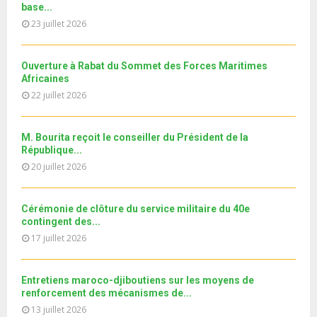
u
e
base...
t
y
a
m
T
u
23 juillet 2026
o
i
11ème édition de l’université d’été au bénéfice des
b
h
b
u
MRE الدورة...
l
n
u
31
e
t
y
a
m
Ouverture à Rabat du Sommet des Forces Maritimes
T
u
o
i
b
Africaines
h
b
u
l
n
22 juillet 2026
u
e
t
y
a
m
u
o
i
b
b
u
M. Bourita reçoit le conseiller du Président de la
l
n
e
t
République...
y
a
u
20 juillet 2026
o
i
b
u
l
e
t
y
Cérémonie de clôture du service militaire du 40e
u
o
contingent des...
b
u
17 juillet 2026
e
t
u
b
Entretiens maroco-djiboutiens sur les moyens de
e
renforcement des mécanismes de...
13 juillet 2026