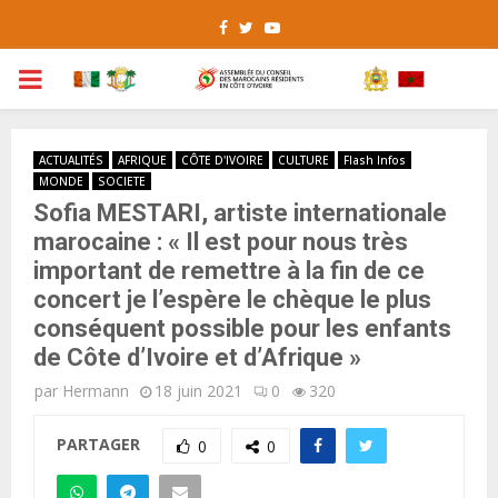
Facebook
Twitter
Youtube
PRIMARY
MENU
ACTUALITÉS
AFRIQUE
CÔTE D'IVOIRE
CULTURE
Flash Infos
MONDE
SOCIETE
Sofia MESTARI, artiste internationale
marocaine : « Il est pour nous très
important de remettre à la fin de ce
concert je l’espère le chèque le plus
conséquent possible pour les enfants
de Côte d’Ivoire et d’Afrique »
par
Hermann
18 juin 2021
0
320
PARTAGER
0
0