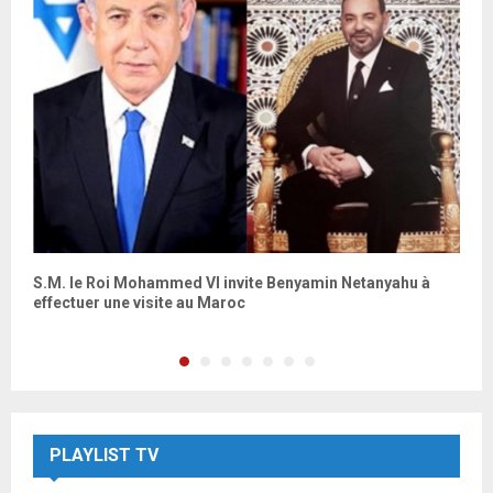
S.M. le Roi Mohammed VI invite Benyamin Netanyahu à
A
effectuer une visite au Maroc
l
PLAYLIST TV