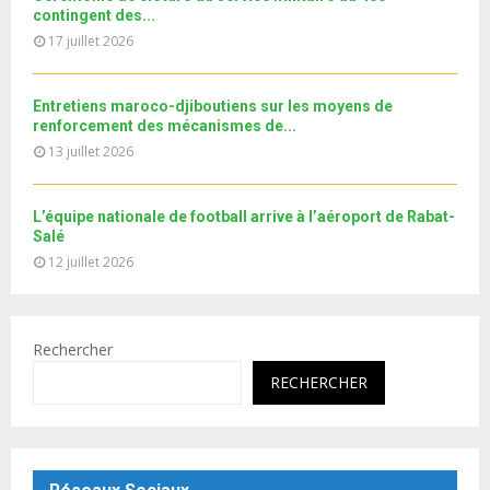
u
o
contingent des...
b
u
17 juillet 2026
e
t
u
b
Entretiens maroco-djiboutiens sur les moyens de
e
renforcement des mécanismes de...
13 juillet 2026
L’équipe nationale de football arrive à l’aéroport de Rabat-
Salé
12 juillet 2026
Rechercher
RECHERCHER