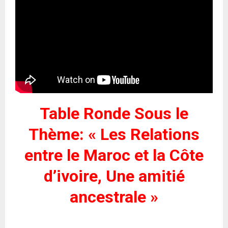
Table Ronde Sous le
Thème: « Les Relations
entre le Maroc et la Côte
d’ivoire, Une amitié
ancestrale »