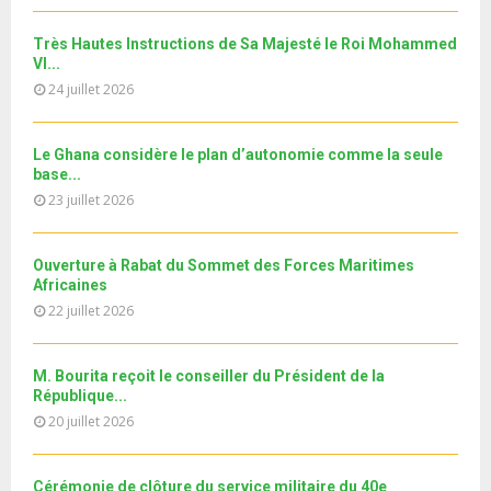
b
u
l
n
u
28
e
t
y
a
m
Très Hautes Instructions de Sa Majesté le Roi Mohammed
T
u
o
i
Le360.ma • Spoliation des biens : Accord entre la
VI...
b
h
b
u
Conservation...
l
n
24 juillet 2026
u
29
e
t
y
a
m
T
u
o
i
جديد البطاقة الوطنية المغربية
b
h
b
u
Le Ghana considère le plan d’autonomie comme la seule
l
n
u
30
e
base...
t
y
a
m
T
u
23 juillet 2026
o
i
11ème édition de l’université d’été au bénéfice des
b
h
b
u
MRE الدورة...
l
n
u
31
e
t
y
a
m
Ouverture à Rabat du Sommet des Forces Maritimes
T
u
o
i
b
Africaines
h
b
u
l
n
22 juillet 2026
u
e
t
y
a
m
u
o
i
b
b
u
M. Bourita reçoit le conseiller du Président de la
l
n
e
t
République...
y
a
u
20 juillet 2026
o
i
b
u
l
e
t
y
Cérémonie de clôture du service militaire du 40e