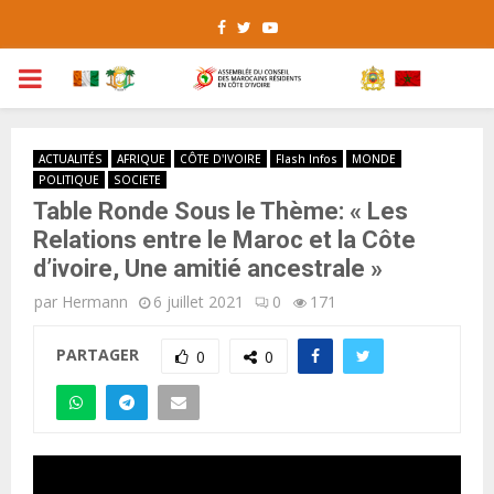
Facebook
Twitter
Youtube
PRIMARY
MENU
ACTUALITÉS
AFRIQUE
CÔTE D'IVOIRE
Flash Infos
MONDE
POLITIQUE
SOCIETE
Table Ronde Sous le Thème: « Les
Relations entre le Maroc et la Côte
d’ivoire, Une amitié ancestrale »
par
Hermann
6 juillet 2021
0
171
PARTAGER
0
0