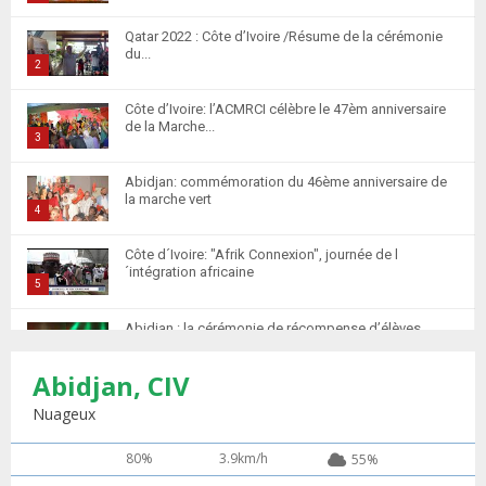
T
Qatar 2022 : Côte d’Ivoire /Résume de la cérémonie
h
du...
u
2
m
T
Côte d’Ivoire: l’ACMRCI célèbre le 47èm anniversaire
b
h
de la Marche...
n
u
3
a
m
T
i
Abidjan: commémoration du 46ème anniversaire de
b
h
la marche vert
l
n
u
4
y
a
m
T
o
i
Côte d´Ivoire: "Afrik Connexion", journée de l
b
h
u
´intégration africaine
l
n
u
5
t
y
a
m
T
u
o
i
Abidjan : la cérémonie de récompense d’élèves
b
h
b
u
marocains qui ont...
l
n
u
6
e
t
y
Abidjan, CIV
a
m
T
u
o
i
Retour des MRE : Les Marocains de Côte d'Ivoire
b
h
Nuageux
b
u
saluent...
l
n
u
7
e
t
y
a
m
80%
3.9km/h
55%
T
u
o
i
Apprentissage de la langue Arabe 20 élèves
b
h