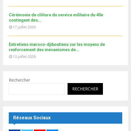
e
t
u
Cérémonie de clôture du service militaire du 40e
b
contingent des...
e
17 juillet 2026
Entretiens maroco-djiboutiens sur les moyens de
renforcement des mécanismes de...
13 juillet 2026
Rechercher
RECHERCHER
Réseaux Sociaux