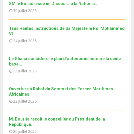
y
a
m
SM le Roi adresse un Discours à la Nation à...
T
u
o
i
Le360.ma • Spoliation des biens : Accord entre la
b
h
30 juillet 2026
b
u
Conservation...
l
n
u
29
e
t
y
a
m
T
u
o
i
جديد البطاقة الوطنية المغربية
Très Hautes Instructions de Sa Majesté le Roi Mohammed
b
h
b
u
VI...
l
n
u
30
e
t
y
24 juillet 2026
a
m
T
u
o
i
11ème édition de l’université d’été au bénéfice des
b
h
b
u
MRE الدورة...
l
n
u
31
e
Le Ghana considère le plan d’autonomie comme la seule
t
y
a
m
base...
T
u
o
i
b
h
23 juillet 2026
b
u
l
n
u
e
t
y
a
m
u
o
i
Ouverture à Rabat du Sommet des Forces Maritimes
b
b
u
Africaines
l
n
e
t
y
22 juillet 2026
a
u
o
i
b
u
l
e
M. Bourita reçoit le conseiller du Président de la
t
y
République...
u
o
20 juillet 2026
b
u