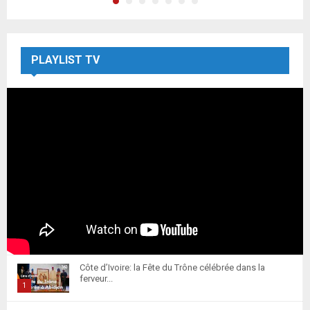
PLAYLIST TV
Côte d’Ivoire: la Fête du Trône célébrée dans la
ferveur...
1
T