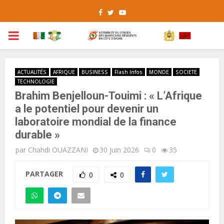
Facebook
Twitter
Youtube
PRIMARY
MENU
ACTUALITÉS
AFRIQUE
BUSINESS
Flash Infos
MONDE
SOCIETE
TECHNOLOGIE
Brahim Benjelloun-Touimi : « L’Afrique
a le potentiel pour devenir un
laboratoire mondial de la finance
durable »
par
Chahdi OUAZZANI
30 juin 2026
0
35
PARTAGER
0
0