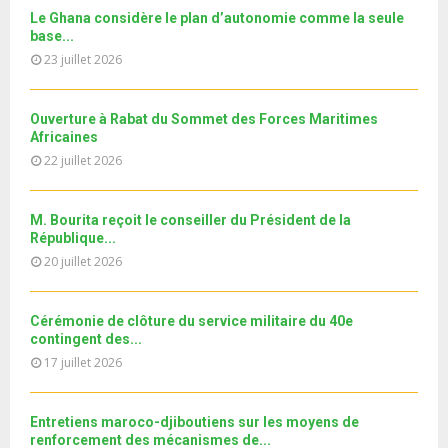
u
l
n
u
31
e
Le Ghana considère le plan d’autonomie comme la seule
t
y
a
m
base...
T
u
o
i
b
h
23 juillet 2026
b
u
l
n
u
e
t
y
a
m
u
o
i
Ouverture à Rabat du Sommet des Forces Maritimes
b
b
u
Africaines
l
n
e
t
y
22 juillet 2026
a
u
o
i
b
u
l
e
M. Bourita reçoit le conseiller du Président de la
t
y
République...
u
o
20 juillet 2026
b
u
e
t
u
Cérémonie de clôture du service militaire du 40e
b
contingent des...
e
17 juillet 2026
Entretiens maroco-djiboutiens sur les moyens de
renforcement des mécanismes de...