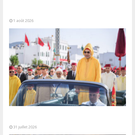
La voie express Tiznit-Dakhla baptisée “Donald J.
Trump Highway”, une parfaite illustration...
1 août 2026
Fête du Trône : SM le Roi, Amir Al-Mouminine,
préside à Tétouan...
31 juillet 2026