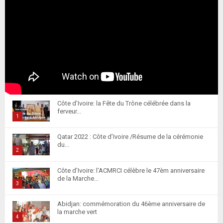
Côte d’Ivoire: la Fête du Trône célébrée dans la
ferveur...
1
T
Qatar 2022 : Côte d’Ivoire /Résume de la cérémonie
h
du...
u
2
m
T
Côte d’Ivoire: l’ACMRCI célèbre le 47èm anniversaire
b
h
de la Marche...
n
u
3
a
m
T
i
Abidjan: commémoration du 46ème anniversaire de
b
h
la marche vert
l
n
u
4