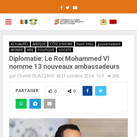
Facebook
Twitter
Youtube
PRIMARY
MENU
ACTUALITÉS
AFRIQUE
CÔTE D'IVOIRE
Flash Infos
gouvernement
MONDE
MRE
POLITIQUE
SOCIETE
Diplomatie: Le Roi Mohammed VI
nomme 13 nouveaux ambassadeurs
par
Chahdi OUAZZANI
21 octobre 2024
0
260
PARTAGER
0
0