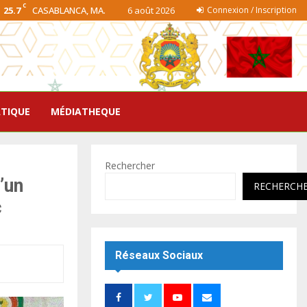
C
25.7
CASABLANCA, MA.
6 août 2026
Connexion / Inscription
ATIQUE
MÉDIATHEQUE
Rechercher
’un
RECHERCH
c
Réseaux Sociaux