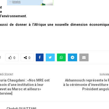
t
de
 l’environnement.
 aussi de donner à l’Afrique une nouvelle dimension économique,
R
0
0
RÉCÉDENT
SUIVA
uria Chaugdani : «Nos MRE ont
Akhannouch représente le 
soin d’une institution à leur
à la cérémonie d’investiture
evet au Maroc et ailleurs»
Président angol
nterview]
Chahdi OUAZZANI