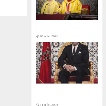
SM le Roi adresse un Discours à
la Nation à l’occasion de...
30 juillet 2026
Très Hautes Instructions de Sa
Majesté le Roi Mohammed VI pour
la...
24 juillet 2026