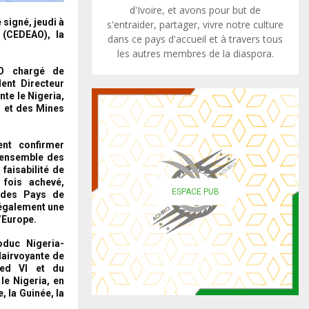
d'Ivoire, et avons pour but de
signé, jeudi à
s'entraider, partager, vivre notre culture
 (CEDEAO), la
dans ce pays d'accueil et à travers tous
les autres membres de la diaspora.
AO chargé de
dent Directeur
te le Nigeria,
s et des Mines
nt confirmer
’ensemble des
faisabilité de
 fois achevé,
ESPACE PUB
 des Pays de
 également une
l’Europe.
oduc Nigeria-
lairvoyante de
ed VI et du
le Nigeria, en
, la Guinée, la