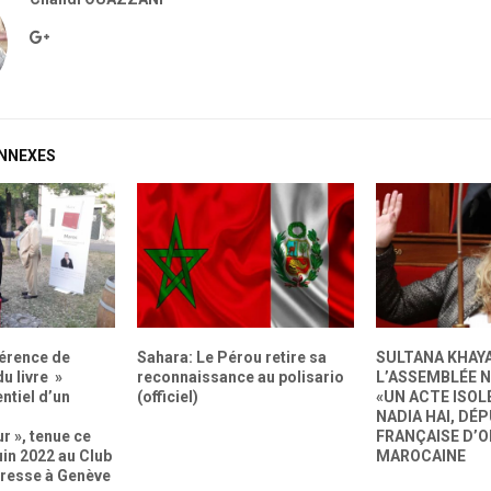
ONNEXES
férence de
Sahara: Le Pérou retire sa
SULTANA KHAYA
u livre »
reconnaissance au polisario
L’ASSEMBLÉE N
ntiel d’un
(officiel)
«UN ACTE ISOL
NADIA HAI, DÉ
r », tenue ce
FRANÇAISE D’O
uin 2022 au Club
MAROCAINE
Presse à Genève