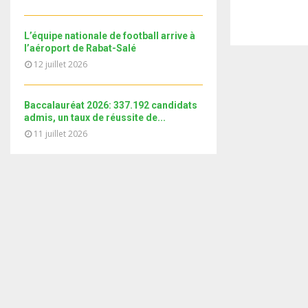
i
b
b
u
l
n
e
t
y
a
L’équipe nationale de football arrive à
u
o
i
l’aéroport de Rabat-Salé
b
u
l
12 juillet 2026
e
t
y
u
o
b
Baccalauréat 2026: 337.192 candidats
u
e
admis, un taux de réussite de...
t
11 juillet 2026
u
b
e