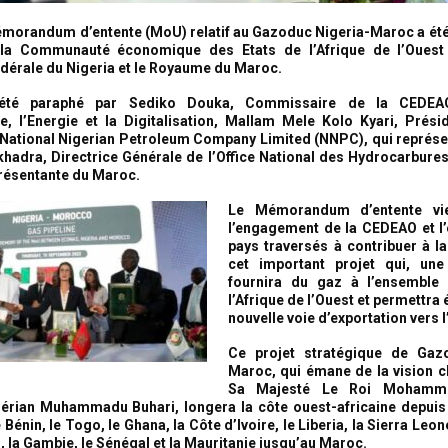
morandum d’entente (MoU) relatif au Gazoduc Nigeria-Maroc a été 
 la Communauté économique des Etats de l’Afrique de l’Ouest
dérale du Nigeria et le Royaume du Maroc.
été paraphé par Sediko Douka, Commissaire de la CEDE
ure, l’Energie et la Digitalisation, Mallam Mele Kolo Kyari, Prési
 National Nigerian Petroleum Company Limited (NNPC), qui représen
hadra, Directrice Générale de l’Office National des Hydrocarbure
résentante du Maroc.
Le Mémorandum d’entente vie
l’engagement de la CEDEAO et l
pays traversés à contribuer à la 
cet important projet qui, une
fournira du gaz à l’ensemble
l’Afrique de l’Ouest et permettra
nouvelle voie d’exportation vers 
Ce projet stratégique de Gaz
Maroc, qui émane de la vision c
Sa Majesté Le Roi Mohamm
érian Muhammadu Buhari, longera la côte ouest-africaine depuis 
 Bénin, le Togo, le Ghana, la Côte d’Ivoire, le Liberia, la Sierra Leone
, la Gambie, le Sénégal et la Mauritanie jusqu’au Maroc.