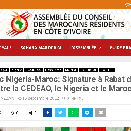
OYALE
SAHARA MAROCAIN
L’ASSEMBLÉE
GUIDE PR
RIQUE
Algérie
BUSINESS
Flash Infos
MONDE
POLITIQUE
SOCIETE
 Nigeria-Maroc: Signature à Rabat d
re la CEDEAO, le Nigeria et le Maro
UAZZANI
15 septembre 2022
0
195
R
0
0