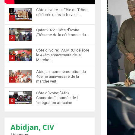
Côte d’Ivoire: la Fête du Trône
célébrée dans la ferveur...
1
T
Qatar 2022 : Côte d’Ivoire
h
/Résume de la cérémonie du...
u
2
m
T
Côte d’Ivoire: l’ACMRCI célèbre
b
h
le 47èm anniversaire de la
n
u
3
Marche...
a
m
T
i
b
Abidjan: commémoration du
h
l
46ème anniversaire de la
n
u
4
marche vert
y
a
m
T
o
i
b
Côte d´Ivoire: "Afrik
h
u
l
n
Connexion", journée de l
u
5
t
´intégration africaine
y
a
m
u
T
o
i
b
b
Abidjan : la cérémonie de
h
u
l
n
récompense d’élèves
e
u
t
6
y
marocains qui ont...
Abidjan, CIV
a
m
u
o
T
i
Nuageux
b