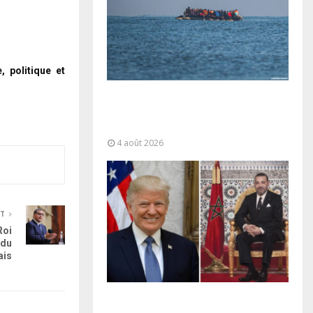
 politique et
La gestion de la migration est une
“responsabilité partagée” et le
Maroc...
4 août 2026
NT
Roi
 du
ais
La voie express Tiznit-Dakhla