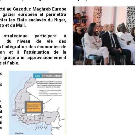
ecté au Gazoduc Maghreb Europe
 gazier européen et permettra
nter les Etats enclavés du Niger,
o et du Mali.
stratégique participera à
tion du niveau de vie des
à l’intégration des économies de
ion et à l’atténuation de la
on grâce à un approvisionnement
 et fiable.
c
es
s
n,
nt
e
i
s