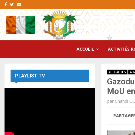
Facebook
Twitter
Youtube
ACCUEIL
ACTIVITÉS R
ACTUALITÉS
AF
PLAYLIST TV
Gazoduc
MoU ent
par
Chahdi O
PARTAGE