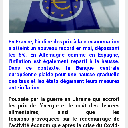
En France, l’indice des prix à la consommation
a atteint un nouveau record en mai, dépassant
les 5%. En Allemagne comme en Espagne,
l’inflation est également reparti à la hausse.
Dans ce contexte, la Banque centrale
européenne plaide pour une hausse graduelle
des taux et les états dégainent leurs mesures
anti-inflation.
Poussée par la guerre en Ukraine qui accroît
les prix de l’énergie et le coût des denrées
alimentaires, ainsi que les
tensions provoquées par le redémarrage de
l’activité économique après la crise du Covid-