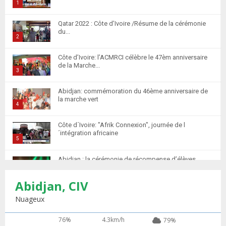
1
T
Qatar 2022 : Côte d’Ivoire /Résume de la cérémonie
h
du...
u
2
m
T
Côte d’Ivoire: l’ACMRCI célèbre le 47èm anniversaire
b
h
de la Marche...
n
u
3
a
m
T
i
Abidjan: commémoration du 46ème anniversaire de
b
h
la marche vert
l
n
u
4
y
a
m
T
o
i
Côte d´Ivoire: "Afrik Connexion", journée de l
b
h
u
´intégration africaine
l
n
u
5
t
y
a
m
T
u
o
i
Abidjan : la cérémonie de récompense d’élèves
b
h
b
u
marocains qui ont...
l
n
u
6
e
t
y
Abidjan, CIV
a
m
T
u
o
i
Retour des MRE : Les Marocains de Côte d'Ivoire
b
h
Nuageux
b
u
saluent...
l
n
u
7
e
t
y
a
m
76%
4.3km/h
79%
T
u
o