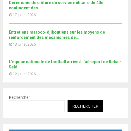
Cérémonie de clôture du service militaire du 40e
u
o
contingent des...
b
u
17 juillet 2026
e
t
u
b
Entretiens maroco-djiboutiens sur les moyens de
e
renforcement des mécanismes de...
13 juillet 2026
L’équipe nationale de football arrive à l’aéroport de Rabat-
Salé
12 juillet 2026
Rechercher
RECHERCHER