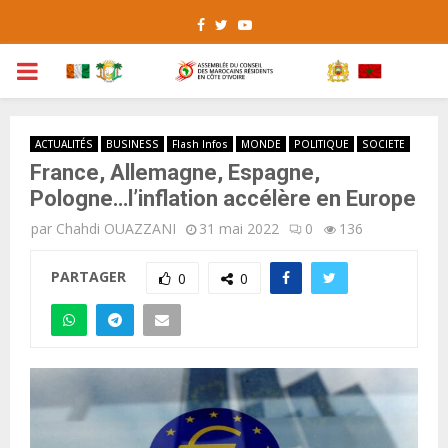
Facebook
Twitter
Youtube
PRIMARY
MENU
ACTUALITÉS
BUSINESS
Flash Infos
MONDE
POLITIQUE
SOCIETE
France, Allemagne, Espagne,
Pologne…l’inflation accélère en Europe
par
Chahdi OUAZZANI
31 mai 2022
0
136
PARTAGER
0
0