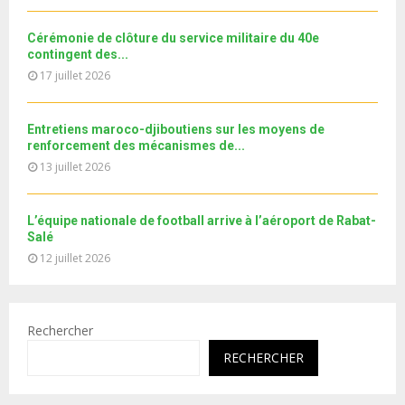
b
u
l
e
t
y
Cérémonie de clôture du service militaire du 40e
u
o
contingent des...
b
u
17 juillet 2026
e
t
u
b
Entretiens maroco-djiboutiens sur les moyens de
e
renforcement des mécanismes de...
13 juillet 2026
L’équipe nationale de football arrive à l’aéroport de Rabat-
Salé
12 juillet 2026
Rechercher
RECHERCHER