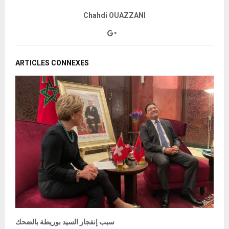
Chahdi OUAZZANI
ARTICLES CONNEXES
‏سبب إنفجار السيد بوريطة بالضحك
L