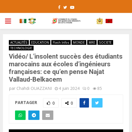
Facebook
Twitter
Youtube
PRIMARY
MENU
ACTUALITÉS
EDUCATION
Flash Infos
MONDE
MRE
SOCIETE
TECHNOLOGIE
Vidéo/ L’insolent succès des étudiants
marocains aux écoles d’ingénieurs
françaises: ce qu’en pense Najat
Vallaud-Belkacem
par
Chahdi OUAZZANI
4 juin 2024
0
85
PARTAGER
0
0