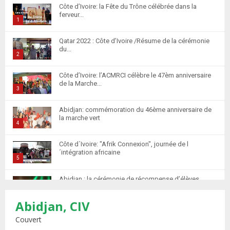
Côte d’Ivoire: la Fête du Trône célébrée dans la
ferveur...
1
T
Qatar 2022 : Côte d’Ivoire /Résume de la cérémonie
h
du...
u
2
m
T
Côte d’Ivoire: l’ACMRCI célèbre le 47èm anniversaire
b
h
de la Marche...
n
u
3
a
m
T
i
Abidjan: commémoration du 46ème anniversaire de
b
h
la marche vert
l
n
u
4
y
a
m
T
o
i
Côte d´Ivoire: "Afrik Connexion", journée de l
b
h
u
´intégration africaine
l
n
u
5
t
y
a
m
T
u
o
i
Abidjan : la cérémonie de récompense d’élèves
b
h
b
u
marocains qui ont...
l
n
u
6
e
t
y
Abidjan, CIV
a
m
T
u
o
i
Retour des MRE : Les Marocains de Côte d'Ivoire
b
h
Couvert
b
u
saluent...
l
n
u
7