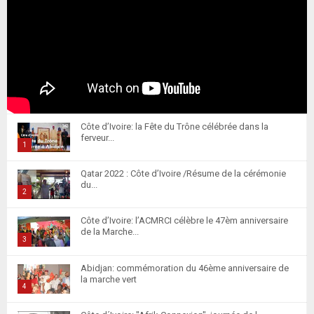
Côte d’Ivoire: la Fête du Trône célébrée dans la
ferveur...
1
T
Qatar 2022 : Côte d’Ivoire /Résume de la cérémonie
h
du...
u
2
m
T
Côte d’Ivoire: l’ACMRCI célèbre le 47èm anniversaire
b
h
de la Marche...
n
u
3
a
m
T
i
Abidjan: commémoration du 46ème anniversaire de
b
h
la marche vert
l
n
u
4
y
a
m
T
o