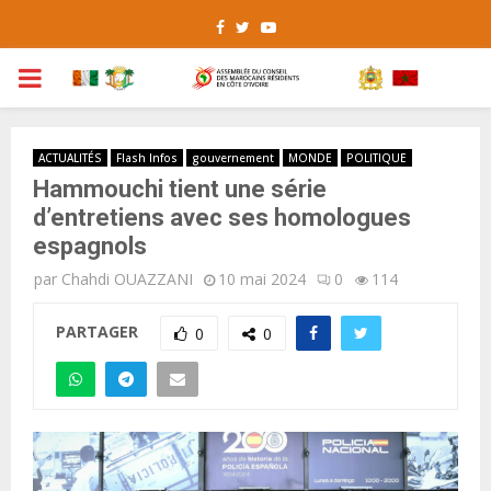
Facebook
Twitter
Youtube
PRIMARY
MENU
ACTUALITÉS
Flash Infos
gouvernement
MONDE
POLITIQUE
Hammouchi tient une série
d’entretiens avec ses homologues
espagnols
par
Chahdi OUAZZANI
10 mai 2024
0
114
PARTAGER
0
0