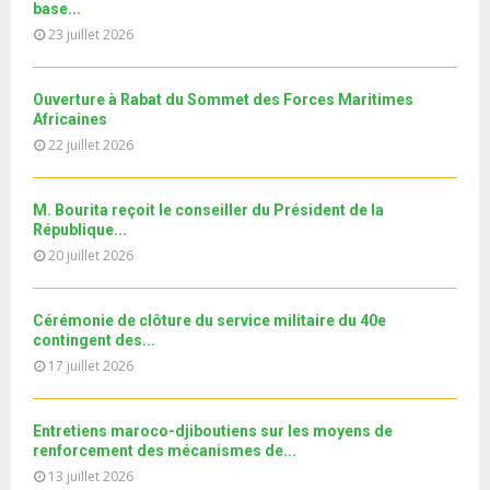
a
m
base...
T
u
o
i
b
h
23 juillet 2026
b
u
l
n
u
e
t
y
a
m
u
o
i
Ouverture à Rabat du Sommet des Forces Maritimes
b
b
u
Africaines
l
n
e
t
y
22 juillet 2026
a
u
o
i
b
u
l
e
M. Bourita reçoit le conseiller du Président de la
t
y
République...
u
o
20 juillet 2026
b
u
e
t
u
Cérémonie de clôture du service militaire du 40e
b
contingent des...
e
17 juillet 2026
Entretiens maroco-djiboutiens sur les moyens de
renforcement des mécanismes de...
13 juillet 2026