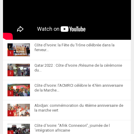
Côte d’Ivoire: la Fête du Trône célébrée dans la
ferveur...
1
T
Qatar 2022 : Côte d’Ivoire /Résume de la cérémonie
h
du...
u
2
m
T
Côte d’Ivoire: l’ACMRCI célèbre le 47èm anniversaire
b
h
de la Marche...
n
u
3
a
m
T
i
Abidjan: commémoration du 46ème anniversaire de
b
h
la marche vert
l
n
u
4
y
a
m
T
o
i
Côte d´Ivoire: "Afrik Connexion", journée de l
b
h
u
´intégration africaine
l
n
5