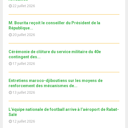
h
b
u
l
n
22 juillet 2026
u
e
t
y
a
m
u
o
i
b
b
u
M. Bourita reçoit le conseiller du Président de la
l
n
e
t
République...
y
a
u
20 juillet 2026
o
i
b
u
l
e
t
y
Cérémonie de clôture du service militaire du 40e
u
o
contingent des...
b
u
17 juillet 2026
e
t
u
b
Entretiens maroco-djiboutiens sur les moyens de
e
renforcement des mécanismes de...
13 juillet 2026
L’équipe nationale de football arrive à l’aéroport de Rabat-
Salé
12 juillet 2026