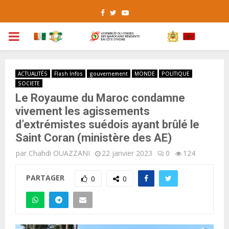
Facebook
Twitter
Youtube
PRIMARY
MENU
ACTUALITÉS
Flash Infos
gouvernement
MONDE
POLITIQUE
SOCIETE
Le Royaume du Maroc condamne
vivement les agissements
d’extrémistes suédois ayant brûlé le
Saint Coran (ministère des AE)
par
Chahdi OUAZZANI
22 janvier 2023
0
124
PARTAGER
0
0