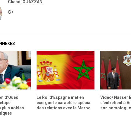
Chahdi OUAZZANI
ONNEXES
on d’Oued
Le Roi d’Espagne met en
Vidéo/ Nasser B
 étape
exergue le caractère spécial
s’entretient à 
 plus nobles
des relations avec le Maroc
son homologue 
otiques