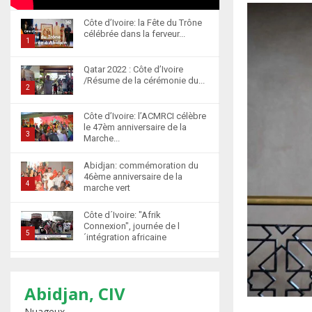
Côte d’Ivoire: la Fête du Trône
célébrée dans la ferveur...
1
T
Qatar 2022 : Côte d’Ivoire
h
/Résume de la cérémonie du...
u
2
m
T
Côte d’Ivoire: l’ACMRCI célèbre
b
h
le 47èm anniversaire de la
n
u
3
Marche...
a
m
T
i
b
Abidjan: commémoration du
h
l
46ème anniversaire de la
n
u
4
marche vert
y
a
m
T
o
i
b
Côte d´Ivoire: "Afrik
h
u
l
n
Connexion", journée de l
u
5
t
´intégration africaine
y
a
m
u
T
o
i
b
b
Abidjan : la cérémonie de
h
u
l
n
récompense d’élèves
e
u
t
6
y
marocains qui ont...
Abidjan, CIV
a
m
u
o
T
i
Nuageux
b