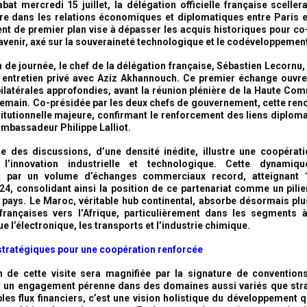
bat mercredi 15 juillet, la délégation officielle française sceller
re dans les relations économiques et diplomatiques entre Paris 
t de premier plan vise à dépasser les acquis historiques pour co
’avenir, axé sur la souveraineté technologique et le codéveloppemen
in de journée, le chef de la délégation française, Sébastien Lecorn
 entretien privé avec Aziz Akhannouch. Ce premier échange ouvre
ilatérales approfondies, avant la réunion plénière de la Haute Co
demain. Co-présidée par les deux chefs de gouvernement, cette re
titutionnelle majeure, confirmant le renforcement des liens diplom
’ambassadeur Philippe Lalliot.
 des discussions, d’une densité inédite, illustre une coopérat
l’innovation industrielle et technologique. Cette dynamiq
 par un volume d’échanges commerciaux record, atteignant 1
24, consolidant ainsi la position de ce partenariat comme un pil
 pays. Le Maroc, véritable hub continental, absorbe désormais pl
françaises vers l’Afrique, particulièrement dans les segments 
ue l’électronique, les transports et l’industrie chimique.
tratégiques pour une coopération renforcée
 de cette visite sera magnifiée par la signature de convention
r un engagement pérenne dans des domaines aussi variés que str
les flux financiers, c’est une vision holistique du développement q