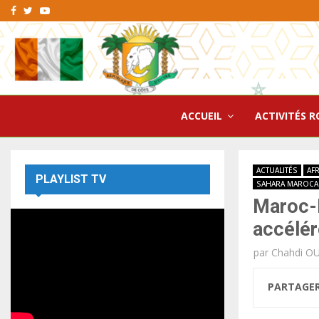
Facebook
Twitter
Youtube
ACCUEIL
ACTIVITÉS R
ACTUALITÉS
AF
PLAYLIST TV
SAHARA MAROCA
Maroc-F
accélér
par
Chahdi O
PARTAGE