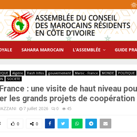
OYALE
SAHARA MAROCAIN
L’ASSEMBLÉE
GUIDE PR
RIQUE
Algérie
Flash Infos
gouvernement
Maroc - France
MONDE
POLITIQUE
IN
SOCIETE
rance : une visite de haut niveau pou
er les grands projets de coopération
UAZZANI
7 juillet 2026
0
45
R
0
0