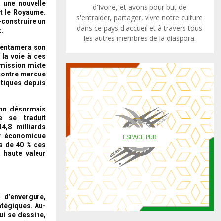
a une nouvelle
d'Ivoire, et avons pour but de
et le Royaume.
s'entraider, partager, vivre notre culture
-construire un
dans ce pays d'accueil et à travers tous
t.
les autres membres de la diaspora.
u, entamera son
 la voie à des
mmission mixte
ncontre marque
atiques depuis
ion désormais
ue se traduit
4,8 milliards
ier économique
ESPACE PUB
us de 40 % des
à haute valeur
s d’envergure,
atégiques. Au-
ui se dessine,