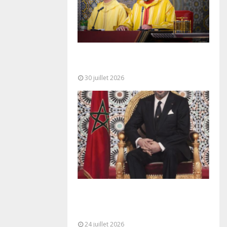
SM le Roi adresse un Discours à
la Nation à l’occasion de...
30 juillet 2026
Très Hautes Instructions de Sa
Majesté le Roi Mohammed VI pour
la...
24 juillet 2026