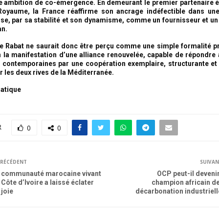
e ambition de co-émergence. En demeurant le premier partenaire
 Royaume, la France réaffirme son ancrage indéfectible dans une
e, par sa stabilité et son dynamisme, comme un fournisseur et un c
an.
Rabat ne saurait donc être perçu comme une simple formalité pro
n la manifestation d’une alliance renouvelée, capable de répondre
 contemporaines par une coopération exemplaire, structurante e
r les deux rives de la Méditerranée.
atique
R
0
0
RÉCÉDENT
SUIVA
 communauté marocaine vivant
OCP peut-il devenir
 Côte d’Ivoire a laissé éclater
champion africain de
 joie
décarbonation industriell