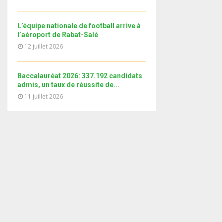
i
b
b
u
l
n
e
t
y
a
L’équipe nationale de football arrive à
u
o
i
l’aéroport de Rabat-Salé
b
u
l
12 juillet 2026
e
t
y
u
o
b
Baccalauréat 2026: 337.192 candidats
u
e
admis, un taux de réussite de...
t
11 juillet 2026
u
b
e