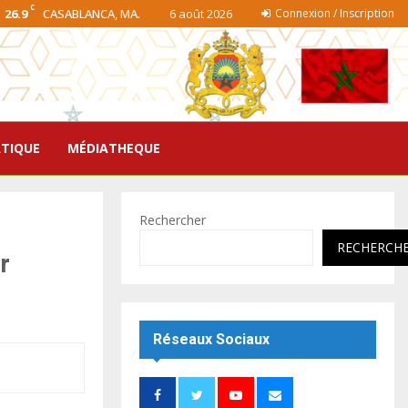
C
26.9
CASABLANCA, MA.
6 août 2026
Connexion / Inscription
ATIQUE
MÉDIATHEQUE
Rechercher
RECHERCH
r
Réseaux Sociaux