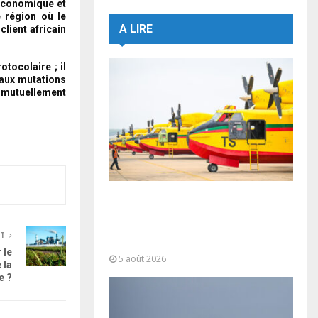
 économique et
 région où le
A LIRE
lient africain
tocolaire ; il
 aux mutations
t mutuellement
Forces Armées Royales :
Disponibilité opérationnelle et
interventions aériennes
NT
coordonnées pour lutter...
 le
5 août 2026
 la
e ?