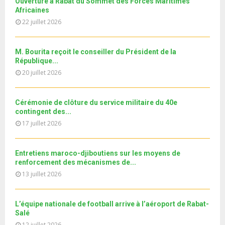
u
Ouverture à Rabat du Sommet des Forces Maritimes
l
n
u
30
e
Africaines
t
y
a
m
T
u
22 juillet 2026
o
i
11ème édition de l’université d’été au bénéfice des
b
h
b
u
MRE الدورة...
l
n
u
31
e
t
y
a
m
M. Bourita reçoit le conseiller du Président de la
T
u
o
i
b
République...
h
b
u
l
n
20 juillet 2026
u
e
t
y
a
m
u
o
i
b
b
u
Cérémonie de clôture du service militaire du 40e
l
n
e
t
contingent des...
y
a
u
17 juillet 2026
o
i
b
u
l
e
t
y
Entretiens maroco-djiboutiens sur les moyens de
u
o
renforcement des mécanismes de...
b
u
13 juillet 2026
e
t
u
b
L’équipe nationale de football arrive à l’aéroport de Rabat-
e
Salé
12 juillet 2026