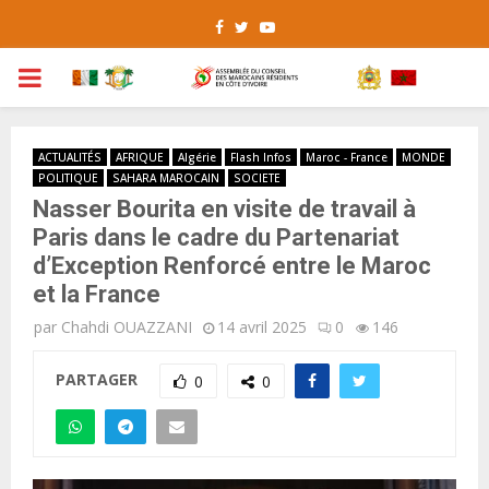
Facebook
Twitter
Youtube
PRIMARY
MENU
ACTUALITÉS
AFRIQUE
Algérie
Flash Infos
Maroc - France
MONDE
POLITIQUE
SAHARA MAROCAIN
SOCIETE
Nasser Bourita en visite de travail à
Paris dans le cadre du Partenariat
d’Exception Renforcé entre le Maroc
et la France
par
Chahdi OUAZZANI
14 avril 2025
0
146
PARTAGER
0
0