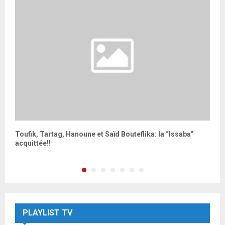
Toufik, Tartag, Hanoune et Saïd Bouteflika: la “Issaba”
L
acquittée!!
PLAYLIST TV