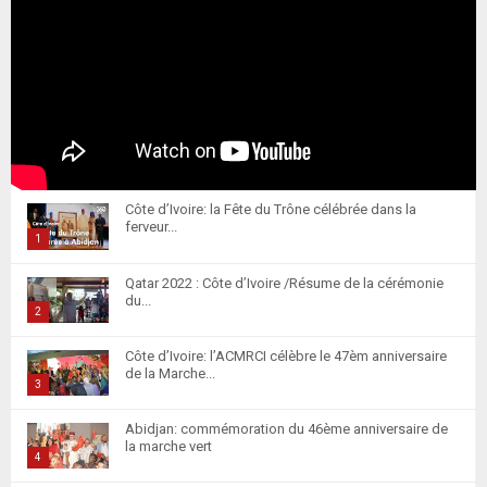
Côte d’Ivoire: la Fête du Trône célébrée dans la
ferveur...
1
T
Qatar 2022 : Côte d’Ivoire /Résume de la cérémonie
h
du...
u
2
m
T
Côte d’Ivoire: l’ACMRCI célèbre le 47èm anniversaire
b
h
de la Marche...
n
u
3
a
m
T
i
Abidjan: commémoration du 46ème anniversaire de
b
h
la marche vert
l
n
u
4
y
a
m