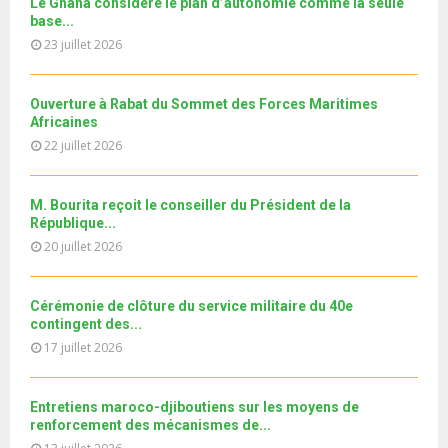
e
Le Ghana considère le plan d’autonomie comme la seule
t
y
a
m
base...
T
u
o
i
b
h
23 juillet 2026
b
u
l
n
u
e
t
y
a
m
u
o
i
Ouverture à Rabat du Sommet des Forces Maritimes
b
b
u
Africaines
l
n
e
t
y
22 juillet 2026
a
u
o
i
b
u
l
e
M. Bourita reçoit le conseiller du Président de la
t
y
République...
u
o
20 juillet 2026
b
u
e
t
u
Cérémonie de clôture du service militaire du 40e
b
contingent des...
e
17 juillet 2026
Entretiens maroco-djiboutiens sur les moyens de
renforcement des mécanismes de...