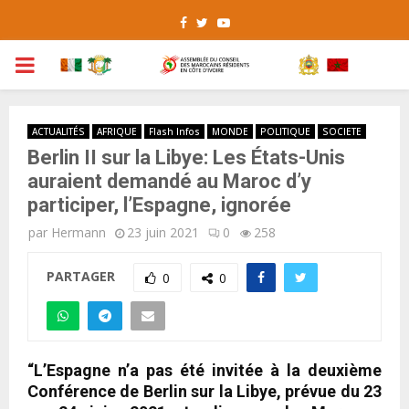
Facebook
Twitter
Youtube
PRIMARY
MENU
ACTUALITÉS
AFRIQUE
Flash Infos
MONDE
POLITIQUE
SOCIETE
Berlin II sur la Libye: Les États-Unis
auraient demandé au Maroc d’y
participer, l’Espagne, ignorée
par
Hermann
23 juin 2021
0
258
PARTAGER
0
0
“L’Espagne n’a pas été invitée à la deuxième
Conférence de Berlin sur la Libye, prévue du 23