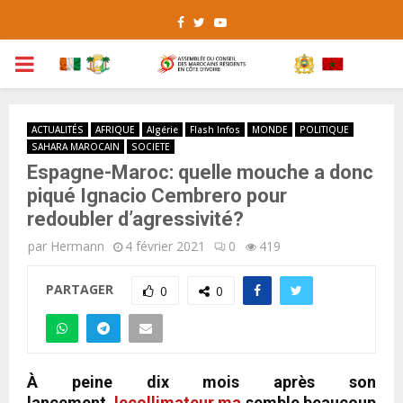
Facebook
Twitter
Youtube
PRIMARY
MENU
ACTUALITÉS
AFRIQUE
Algérie
Flash Infos
MONDE
POLITIQUE
SAHARA MAROCAIN
SOCIETE
Espagne-Maroc: quelle mouche a donc
piqué Ignacio Cembrero pour
redoubler d’agressivité?
par
Hermann
4 février 2021
0
419
PARTAGER
0
0
À peine dix mois après son
lancement,
lecollimateur.ma
semble beaucoup