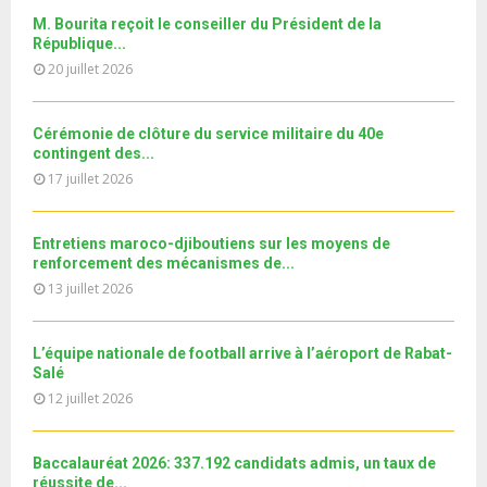
e
t
y
a
m
M. Bourita reçoit le conseiller du Président de la
T
u
o
i
b
République...
h
b
u
l
n
20 juillet 2026
u
e
t
y
a
m
u
o
i
b
b
u
Cérémonie de clôture du service militaire du 40e
l
n
e
t
contingent des...
y
a
u
17 juillet 2026
o
i
b
u
l
e
t
y
Entretiens maroco-djiboutiens sur les moyens de
u
o
renforcement des mécanismes de...
b
u
13 juillet 2026
e
t
u
b
L’équipe nationale de football arrive à l’aéroport de Rabat-
e
Salé
12 juillet 2026
Baccalauréat 2026: 337.192 candidats admis, un taux de
réussite de...