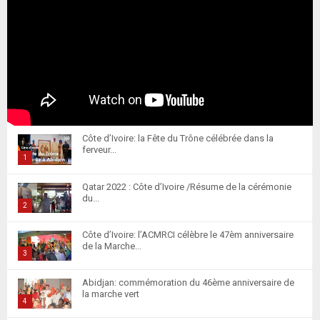
Côte d’Ivoire: la Fête du Trône célébrée dans la
ferveur...
1
T
Qatar 2022 : Côte d’Ivoire /Résume de la cérémonie
h
du...
u
2
m
T
Côte d’Ivoire: l’ACMRCI célèbre le 47èm anniversaire
b
h
de la Marche...
n
u
3
a
m
T
i
Abidjan: commémoration du 46ème anniversaire de
b
h
la marche vert
l
n
u
4
y
a
m