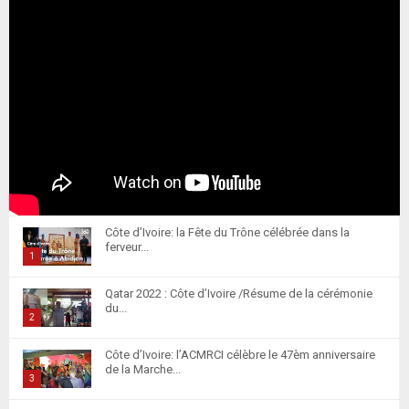
Côte d’Ivoire: la Fête du Trône célébrée dans la
ferveur...
1
T
Qatar 2022 : Côte d’Ivoire /Résume de la cérémonie
h
du...
u
2
m
T
Côte d’Ivoire: l’ACMRCI célèbre le 47èm anniversaire
b
h
de la Marche...
n
u
3
a
m
T