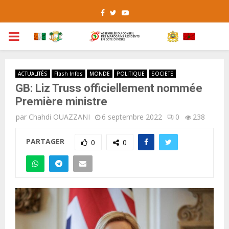
Facebook
Twitter
Youtube
PRIMARY
MENU
ACTUALITÉS
Flash Infos
MONDE
POLITIQUE
SOCIETE
GB: Liz Truss officiellement nommée
Première ministre
par
Chahdi OUAZZANI
6 septembre 2022
0
238
PARTAGER
0
0