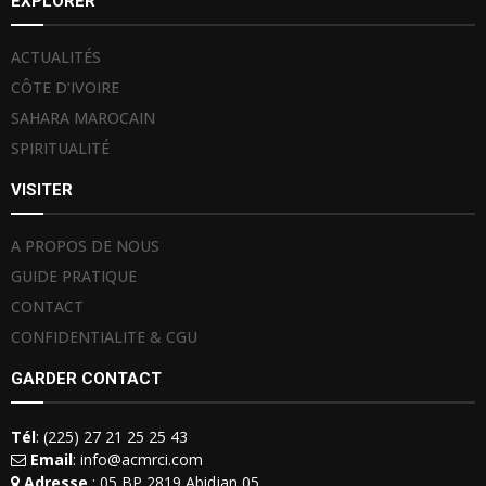
EXPLORER
ACTUALITÉS
CÔTE D’IVOIRE
SAHARA MAROCAIN
SPIRITUALITÉ
VISITER
A PROPOS DE NOUS
GUIDE PRATIQUE
CONTACT
CONFIDENTIALITE & CGU
GARDER CONTACT
Tél
: (225) 27 21 25 25 43
Email
: info@acmrci.com
Adresse
: 05 BP 2819 Abidjan 05