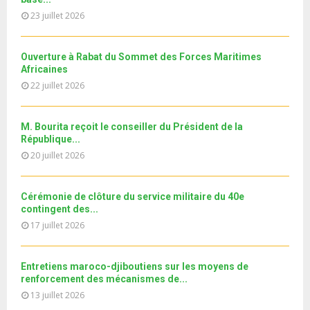
t
y
a
m
T
u
23 juillet 2026
o
i
11ème édition de l’université d’été au bénéfice des
b
h
b
u
MRE الدورة...
l
n
u
31
e
t
y
a
m
Ouverture à Rabat du Sommet des Forces Maritimes
T
u
o
i
b
Africaines
h
b
u
l
n
22 juillet 2026
u
e
t
y
a
m
u
o
i
b
b
u
M. Bourita reçoit le conseiller du Président de la
l
n
e
t
République...
y
a
u
20 juillet 2026
o
i
b
u
l
e
t
y
Cérémonie de clôture du service militaire du 40e
u
o
contingent des...
b
u
17 juillet 2026
e
t
u
b
Entretiens maroco-djiboutiens sur les moyens de
e
renforcement des mécanismes de...
13 juillet 2026