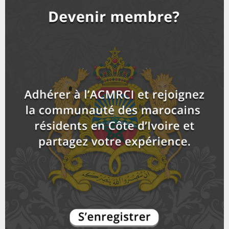
l
n
u
12
e
t
y
a
m
T
u
o
i
Rentrée scolaire en Côte d'Ivoire: la communauté
b
h
b
u
marocaine s'implique
l
n
u
13
e
t
y
a
m
T
u
o
i
18ème célébration de la fête du trône en Côte
b
h
b
u
d'Ivoire_...
l
n
u
14
e
t
y
a
m
T
u
o
i
Sommet UE/ UA : Arrivée du roi du Maroc
b
h
b
u
l
n
u
15
e
t
y
a
m
T
u
o
i
Arrivée de Sa Majesté Mohammed VI, Roi du Maroc
b
h
b
u
à...
l
n
u
16
e
t
y
a
m
T
u
o
i
ACMRCI: COOPÉRATION MAROC /CÔTE D'IVOIRE
b
h
b
u
l
n
u
17
e
t
y
a
m
T
u
o
i
برنامج جاليتنا الموسم 4 : الجالية المغربية بإبيدجان
b
h
b
u
إشكاليات بين...
l
n
u
18
e
t
y
a
m
T
u
o