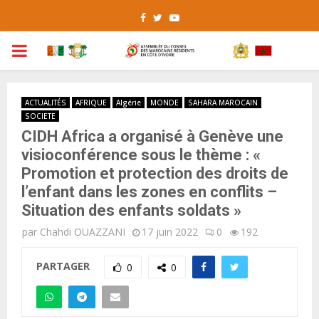
Facebook
Twitter
Youtube
PRIMARY
MENU
ACTUALITÉS
AFRIQUE
Algérie
MONDE
SAHARA MAROCAIN
SOCIETE
CIDH Africa a organisé à Genève une
visioconférence sous le thème : «
Promotion et protection des droits de
l’enfant dans les zones en conflits –
Situation des enfants soldats »
par
Chahdi OUAZZANI
17 juin 2022
0
192
PARTAGER
0
0