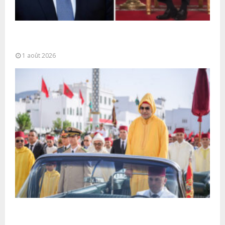
La voie express Tiznit-Dakhla baptisée “Donald J.
Trump Highway”, une parfaite illustration...
1 août 2026
Fête du Trône : SM le Roi, Amir Al-Mouminine,
préside à Tétouan...