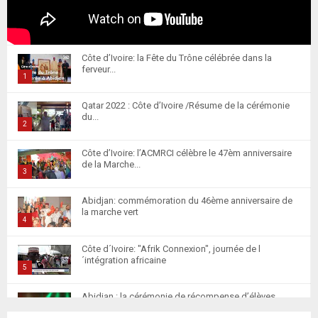
Côte d’Ivoire: la Fête du Trône célébrée dans la
ferveur...
1
T
Qatar 2022 : Côte d’Ivoire /Résume de la cérémonie
h
du...
u
2
m
T
Côte d’Ivoire: l’ACMRCI célèbre le 47èm anniversaire
b
h
de la Marche...
n
u
3
a
m
T
i
Abidjan: commémoration du 46ème anniversaire de
b
h
la marche vert
l
n
u
4
y
a
m
T
o
i
Côte d´Ivoire: "Afrik Connexion", journée de l
b
h
u
´intégration africaine
l
n
u
5
t
y
a
m
T
u
o
i
Abidjan : la cérémonie de récompense d’élèves
b
h
b
u
marocains qui ont...
l
n
u
6