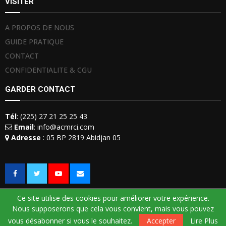
VISITER
A PROPOS DE NOUS
GUIDE PRATIQUE
CONTACT
CONFIDENTIALITE & CGU
GARDER CONTACT
Tél
: (225) 27 21 25 25 43
Email
: info@acmrci.com
Adresse
: 05 BP 2819 Abidjan 05
Ce site utilise des cookies pour améliorer votre expérience.
Nous supposerons que cela vous convient, mais vous pouvez
© 2018 -
ACMRCI
. Tous droits réservés. Développé par
BtoB Telecom
vous désabonner si vous le souhaitez.
Accepter
Lire Plus