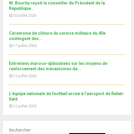
b
u
M. Bourita reçoit le conseiller du Président de la
l
n
e
t
République...
y
a
u
20 juillet 2026
o
i
b
u
l
e
t
y
Cérémonie de clôture du service militaire du 40e
u
o
contingent des...
b
u
17 juillet 2026
e
t
u
b
Entretiens maroco-djiboutiens sur les moyens de
e
renforcement des mécanismes de...
13 juillet 2026
L’équipe nationale de football arrive à l’aéroport de Rabat-
Salé
12 juillet 2026
Rechercher