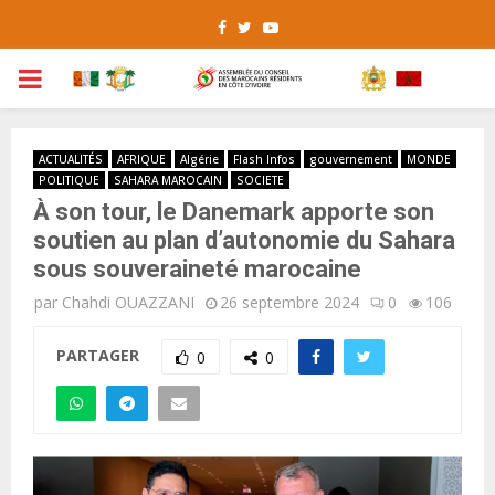
Facebook
Twitter
Youtube
PRIMARY
MENU
ACTUALITÉS
AFRIQUE
Algérie
Flash Infos
gouvernement
MONDE
POLITIQUE
SAHARA MAROCAIN
SOCIETE
À son tour, le Danemark apporte son
soutien au plan d’autonomie du Sahara
sous souveraineté marocaine
par
Chahdi OUAZZANI
26 septembre 2024
0
106
PARTAGER
0
0