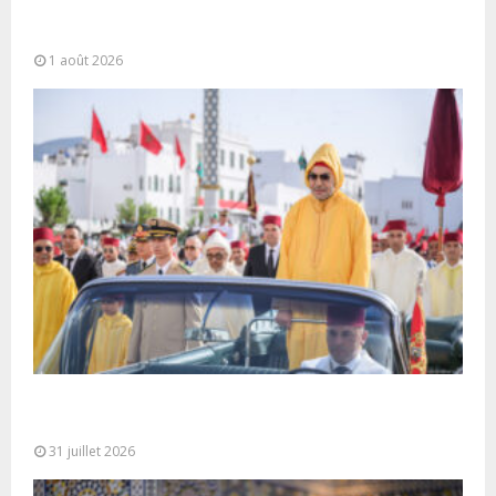
La voie express Tiznit-Dakhla baptisée “Donald J.
Trump Highway”, une parfaite illustration...
1 août 2026
Fête du Trône : SM le Roi, Amir Al-Mouminine,
préside à Tétouan...
31 juillet 2026