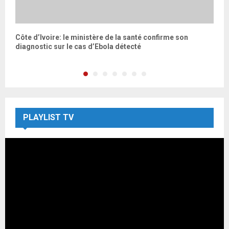
de
Côte d’Ivoire: le ministère de la santé confirme son
P
diagnostic sur le cas d’Ebola détecté
f
PLAYLIST TV