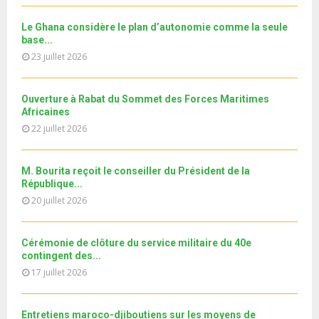
m
T
u
o
i
جديد البطاقة الوطنية المغربية
b
h
b
u
Le Ghana considère le plan d’autonomie comme la seule
l
n
u
30
e
base...
t
y
a
m
T
u
23 juillet 2026
o
i
11ème édition de l’université d’été au bénéfice des
b
h
b
u
MRE الدورة...
l
n
u
31
e
t
y
a
m
Ouverture à Rabat du Sommet des Forces Maritimes
T
u
o
i
b
Africaines
h
b
u
l
n
22 juillet 2026
u
e
t
y
a
m
u
o
i
b
b
u
M. Bourita reçoit le conseiller du Président de la
l
n
e
t
République...
y
a
u
20 juillet 2026
o
i
b
u
l
e
t
y
Cérémonie de clôture du service militaire du 40e
u
o
contingent des...
b
u
17 juillet 2026
e
t
u
b
Entretiens maroco-djiboutiens sur les moyens de