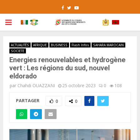
Facebook
Twitter
Youtube
PRIMARY
MENU
ACTUALITÉS
AFRIQUE
BUSINESS
Flash Infos
SAHARA MAROCAIN
SOCIETE
Energies renouvelables et hydrogène
vert : Les régions du sud, nouvel
eldorado
par
Chahdi OUAZZANI
25 octobre 2023
0
108
PARTAGER
0
0