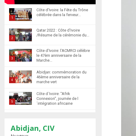
Côte d’Ivoire: la Fête du Trône
célébrée dans la ferveur...
1
T
Qatar 2022 : Côte d’Ivoire
h
/Résume de la cérémonie du...
u
2
m
T
Côte d’Ivoire: l’ACMRCI célèbre
b
h
le 47èm anniversaire de la
n
u
3
Marche...
a
m
T
i
b
Abidjan: commémoration du
h
l
46ème anniversaire de la
n
u
4
marche vert
y
a
m
T
o
i
b
Côte d´Ivoire: "Afrik
h
u
l
n
Connexion", journée de l
u
5
t
´intégration africaine
y
a
m
u
T
o
i
b
b
Abidjan : la cérémonie de
h
u
l
n
récompense d’élèves
e
u
t
6
y
marocains qui ont...
Abidjan, CIV
a
m
u
o
T
i
Nuageux
b