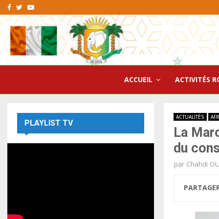
Facebook
Twitter
Youtube
ACCUEIL
ACTIVITÉS R
ACTUALITÉS
AF
PLAYLIST TV
La Mar
du cons
par
Chahdi O
PARTAGE