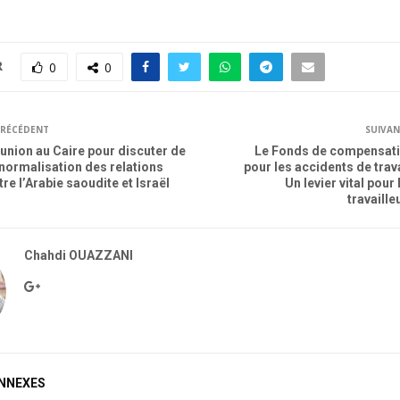
R
0
0
RÉCÉDENT
SUIVA
union au Caire pour discuter de
Le Fonds de compensat
 normalisation des relations
pour les accidents de trava
tre l’Arabie saoudite et Israël
Un levier vital pour 
travaille
Chahdi OUAZZANI
ONNEXES