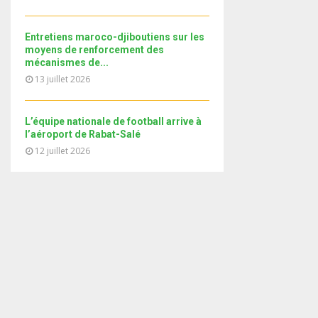
i
b
b
u
l
n
e
t
y
a
Entretiens maroco-djiboutiens sur les
u
o
i
moyens de renforcement des
b
u
mécanismes de...
l
e
t
13 juillet 2026
y
u
o
b
u
e
L’équipe nationale de football arrive à
t
l’aéroport de Rabat-Salé
u
12 juillet 2026
b
e