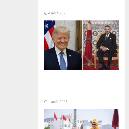
“responsabilité partagée” et le
Maroc...
4 août 2026
La voie express Tiznit-Dakhla
baptisée “Donald J. Trump
Highway”, une parfaite
illustration...
1 août 2026