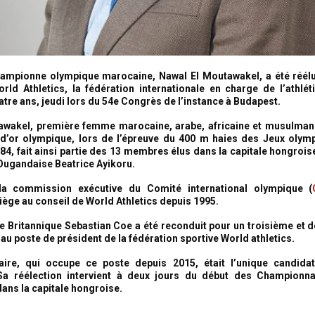
hampionne olympique marocaine, Nawal El Moutawakel, a été réé
rld Athletics, la fédération internationale en charge de l’athlé
tre ans, jeudi lors du 54e Congrès de l’instance à Budapest.
wakel, première femme marocaine, arabe, africaine et musulman
 d’or olympique, lors de l’épreuve du 400 m haies des Jeux olym
84, fait ainsi partie des 13 membres élus dans la capitale hongroi
ugandaise Beatrice Ayikoru.
a commission exécutive du Comité international olympique (
ège au conseil de World Athletics depuis 1995.
le Britannique Sebastian Coe a été reconduit pour un troisième et 
au poste de président de la fédération sportive World athletics.
aire, qui occupe ce poste depuis 2015, était l’unique candida
Sa réélection intervient à deux jours du début des Champion
dans la capitale hongroise.