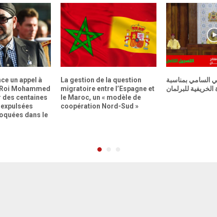
ce un appel à
La gestion de la question
ي السامي بمناسبة
le Roi Mohammed
migratoire entre l’Espagne et
 الخريفية للبرلمان
r des centaines
le Maroc, un « modèle de
 expulsées
coopération Nord-Sud »
loquées dans le