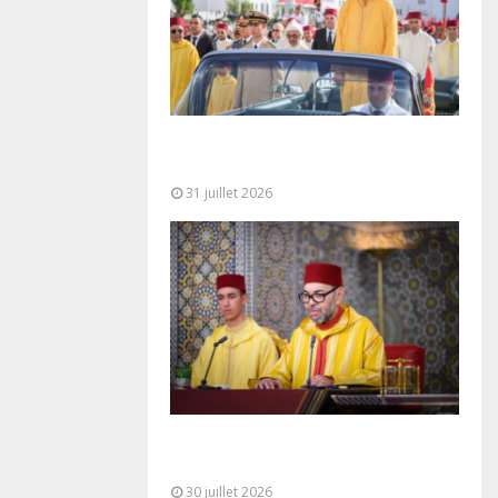
Fête du Trône : SM le Roi, Amir Al-
Mouminine, préside à Tétouan...
31 juillet 2026
SM le Roi adresse un Discours à
la Nation à l’occasion de...
30 juillet 2026