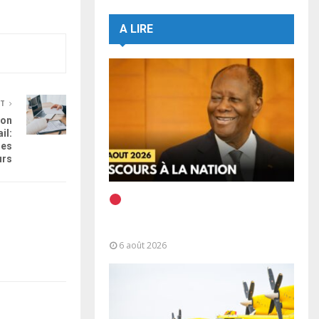
A LIRE
NT
ion
il:
les
urs
EN DIRECT | Discours à la
Nation du Président Alassane
Ouattara
6 août 2026