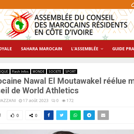
OYALE
SAHARA MAROCAIN
L’ASSEMBLÉE
GUIDE PR
RIQUE
Flash Infos
MONDE
SOCIETE
SPORT
ocaine Nawal El Moutawakel réélue
eil de World Athletics
UAZZANI
17 août 2023
0
172
R
0
0