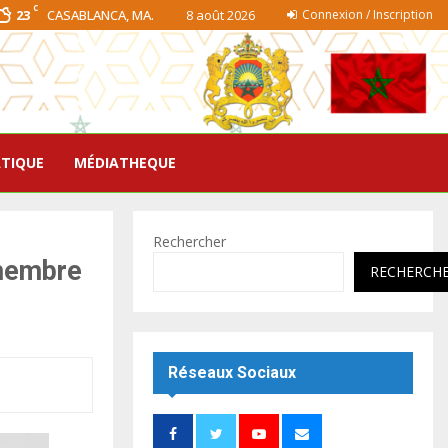
C
23
CASABLANCA, MA.
8 août 2026
Connexion / Inscription
ATIQUE
MÉDIATHEQUE
Rechercher
 membre
RECHERCH
Réseaux Sociaux