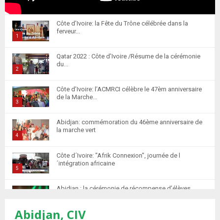
Côte d’Ivoire: la Fête du Trône célébrée dans la
ferveur...
1
T
Qatar 2022 : Côte d’Ivoire /Résume de la cérémonie
h
du...
u
2
m
T
Côte d’Ivoire: l’ACMRCI célèbre le 47èm anniversaire
b
h
de la Marche...
n
u
3
a
m
T
i
Abidjan: commémoration du 46ème anniversaire de
b
h
la marche vert
l
n
u
4
y
a
m
T
o
i
Côte d´Ivoire: "Afrik Connexion", journée de l
b
h
u
´intégration africaine
l
n
u
5
t
y
a
m
T
u
o
i
Abidjan : la cérémonie de récompense d’élèves
b
h
b
u
marocains qui ont...
l
n
u
6
e
t
y
Abidjan, CIV
a
m
T
u
o