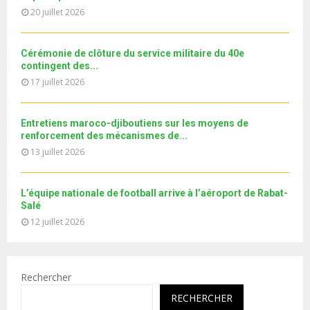
a
u
20 juillet 2026
o
i
b
u
l
e
t
y
Cérémonie de clôture du service militaire du 40e
u
o
contingent des...
b
u
17 juillet 2026
e
t
u
b
Entretiens maroco-djiboutiens sur les moyens de
e
renforcement des mécanismes de...
13 juillet 2026
L’équipe nationale de football arrive à l’aéroport de Rabat-
Salé
12 juillet 2026
Rechercher
RECHERCHER