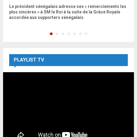
e
Le président sénégalais adresse ses « remerciements les
L
c
plus sincères » à SM le Roi à la suite de la Grâce Royale
l
accordée aux supporters sénégalais
PLAYLIST TV