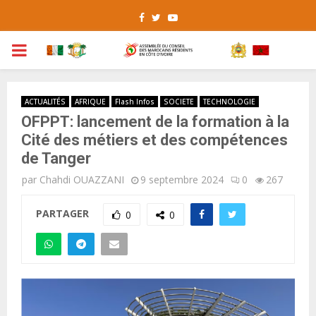
Facebook
Twitter
Youtube
PRIMARY
MENU
ACTUALITÉS
AFRIQUE
Flash Infos
SOCIETE
TECHNOLOGIE
OFPPT: lancement de la formation à la
Cité des métiers et des compétences
de Tanger
par
Chahdi OUAZZANI
9 septembre 2024
0
267
PARTAGER
0
0