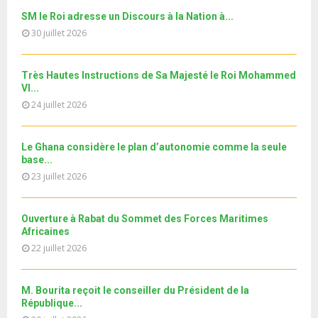
u
e
t
y
a
m
SM le Roi adresse un Discours à la Nation à...
T
u
o
i
Le360.ma • Spoliation des biens : Accord entre la
b
h
30 juillet 2026
b
u
Conservation...
l
n
u
29
e
t
y
a
m
T
u
o
i
جديد البطاقة الوطنية المغربية
Très Hautes Instructions de Sa Majesté le Roi Mohammed
b
h
b
u
VI...
l
n
u
30
e
t
y
24 juillet 2026
a
m
T
u
o
i
11ème édition de l’université d’été au bénéfice des
b
h
b
u
MRE الدورة...
l
n
u
31
e
Le Ghana considère le plan d’autonomie comme la seule
t
y
a
m
base...
T
u
o
i
b
h
23 juillet 2026
b
u
l
n
u
e
t
y
a
m
u
o
i
Ouverture à Rabat du Sommet des Forces Maritimes
b
b
u
Africaines
l
n
e
t
y
22 juillet 2026
a
u
o
i
b
u
l
e
M. Bourita reçoit le conseiller du Président de la
t
y
République...
u
o