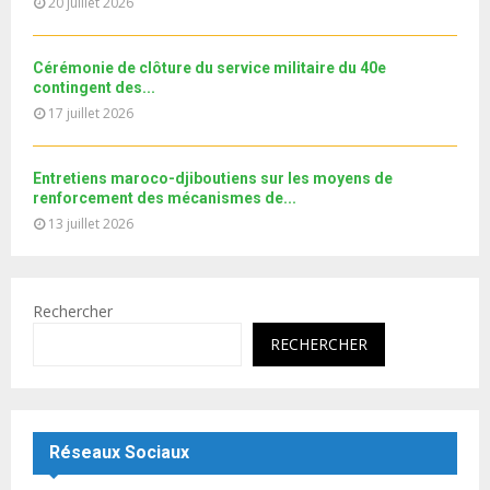
20 juillet 2026
b
u
e
t
u
Cérémonie de clôture du service militaire du 40e
b
contingent des...
e
17 juillet 2026
Entretiens maroco-djiboutiens sur les moyens de
renforcement des mécanismes de...
13 juillet 2026
Rechercher
RECHERCHER
Réseaux Sociaux