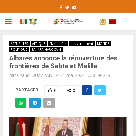
Facebook
Twitter
Youtube
PRIMARY
MENU
ACTUALITÉS
AFRIQUE
Flash Infos
gouvernement
MONDE
POLITIQUE
SAHARA MAROCAIN
Albares annonce la réouverture des
frontières de Sebta et Melilla
par
Chahdi OUAZZANI
11 mai 2022
0
249
PARTAGER
0
0