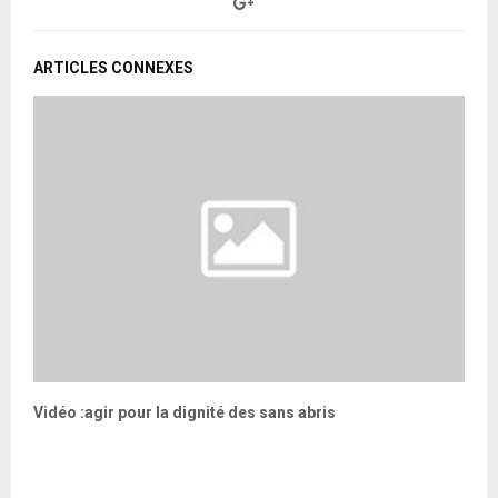
ARTICLES CONNEXES
Vidéo :agir pour la dignité des sans abris
M
s