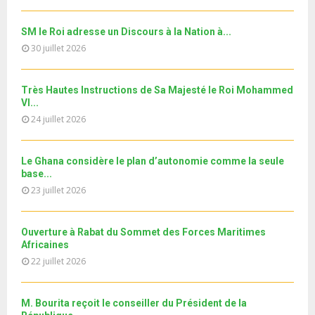
h
b
u
l
n
u
28
e
t
y
a
m
SM le Roi adresse un Discours à la Nation à...
T
u
o
i
Le360.ma • Spoliation des biens : Accord entre la
b
h
30 juillet 2026
b
u
Conservation...
l
n
u
29
e
t
y
a
m
T
u
o
i
جديد البطاقة الوطنية المغربية
Très Hautes Instructions de Sa Majesté le Roi Mohammed
b
h
b
u
VI...
l
n
u
30
e
t
y
24 juillet 2026
a
m
T
u
o
i
11ème édition de l’université d’été au bénéfice des
b
h
b
u
MRE الدورة...
l
n
u
31
e
Le Ghana considère le plan d’autonomie comme la seule
t
y
a
m
base...
T
u
o
i
b
h
23 juillet 2026
b
u
l
n
u
e
t
y
a
m
u
o
i
Ouverture à Rabat du Sommet des Forces Maritimes
b
b
u
Africaines
l
n
e
t
y
22 juillet 2026
a
u
o
i
b
u
l
e
M. Bourita reçoit le conseiller du Président de la
t
y