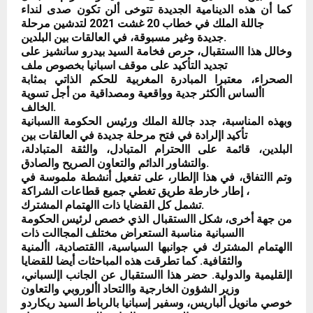
كما أن هذه الدينامية الجديدة تتوخى ألن تكون صدى لنداء
جاللة الملك في خطاب 20 غشت 2021 لتدشين مرحلة
جديدة وغير مسبوقة، في العالقات بين البلدين.
وخالل هذا االستقبال، حرص فخامة السيد بيدرو سانشيز على
تجديد التأكيد على موقف اسبانيا بخصوص ملف
الصحراء، معتبرا المبادرة المغربية للحكم الذاتي بمثابة
األساس األكثر جدية وواقعية ومصداقية من أجل تسوية
الخالف.
وبهذه المناسبة، جدد جاللة الملك ورئيس الحكومة االسبانية
تأكيد اإلرادة في فتح مرحلة جديدة في العالقات بين
البلدين، قائمة على االحترام المتبادل، والثقة المتبادلة،
والتشاور الدائم والتعاون الصريح والصادق.
وتم االتفاق، في هذا اإلطار، على تفعيل أنشطة ملموسة في
إطار خارطة طريق تغطي جميع قطاعات الشراكة ،
تشمل كل القضايا ذات االهتمام المشترك.
من جهة أخرى، شكل االستقبال الذي خصص لرئيس الحكومة
االسبانية مناسبة الستعراض مختلف المجاالت ذات
االهتمام المشترك في جوانبها السياسية، االقتصادية، األمنية
والثقافية. كما تطرقت هذه المباحثات أيضا للقضايا
اإلقليمية والدولية. حضر هذا االستقبال عن الجانب اإلسباني،
وزير الشؤون الخارجية واالتحاد األوروبي والتعاون
خوصي مانويل ألباريس، وسفير إسبانيا بالرباط السيد ريكاردو