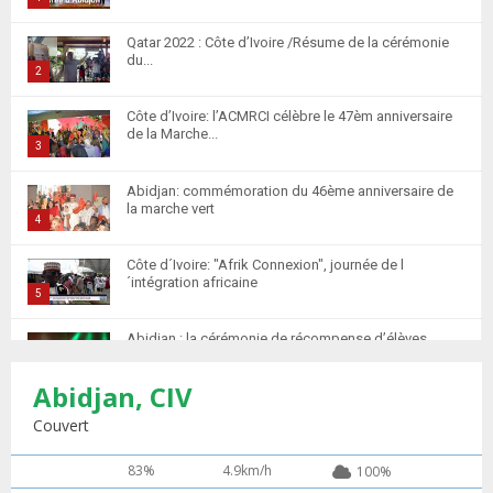
T
Qatar 2022 : Côte d’Ivoire /Résume de la cérémonie
h
du...
u
2
m
T
Côte d’Ivoire: l’ACMRCI célèbre le 47èm anniversaire
b
h
de la Marche...
n
u
3
a
m
T
i
Abidjan: commémoration du 46ème anniversaire de
b
h
la marche vert
l
n
u
4
y
a
m
T
o
i
Côte d´Ivoire: "Afrik Connexion", journée de l
b
h
u
´intégration africaine
l
n
u
5
t
y
a
m
T
u
o
i
Abidjan : la cérémonie de récompense d’élèves
b
h
b
u
marocains qui ont...
l
n
u
6
e
t
y
Abidjan, CIV
a
m
T
u
o
i
Retour des MRE : Les Marocains de Côte d'Ivoire
b
h
Couvert
b
u
saluent...
l
n
u
7
e
t
y
a
m
83%
4.9km/h
100%
T
u
o
i
Apprentissage de la langue Arabe 20 élèves
b