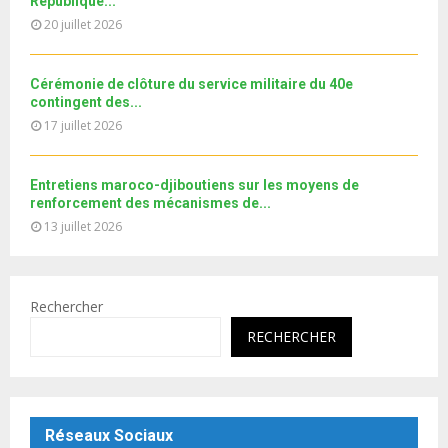
République...
u
o
20 juillet 2026
b
u
e
t
u
Cérémonie de clôture du service militaire du 40e
b
contingent des...
e
17 juillet 2026
Entretiens maroco-djiboutiens sur les moyens de
renforcement des mécanismes de...
13 juillet 2026
Rechercher
RECHERCHER
Réseaux Sociaux