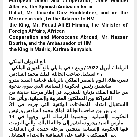
European Union and Cooperation, José Manuel
Albares, the Spanish Ambassador in
Rabat, Mr. Ricardo Diez-Hochleitner, and on the
Moroccan side, by the Advisor to HM
the King, Mr. Fouad Ali El Himma, the Minister of
Foreign Affairs, African
Cooperation and Moroccans Abroad, Mr. Nasser
Bourita, and the Ambassador of HM
the King in Madrid, Karima Benyaich.
بالغ للديوان الملكي
الرباط 7 أبريل 2022 / ومع / في ما يلي بالغ للديوان الملكي :
» استقبل صاحب الجاللة الملك محمد السادس،
نصره هللا، اليوم بالقصر الملكي بالرباط، فخامة السيد بيدرو
سانشيز، رئيس الحكومة اإلسبانية، الذي يقوم، بدعوة
من جاللة الملك، بزيارة للمغرب، في إطار مرحلة جديدة من
الشراكة بين المملكتين المغربية واإلسبانية. ويأتي هذا
االستقبال امتدادا للمحادثات الهاتفية التي جرت في 31
مارس بين صاحب الجاللة الملك محمد السادس ورئيس
الحكومة اإلسبانية، وتجسيدا للرسالة التي وجهها في 14
مارس السيد بيدرو سانشيز إلى جاللة الملك، والتي التزمت
فيها الحكومة اإلسبانية بتدشين مرحلة جديدة في العالقات
بين المملكتين، قائمة على الشفافية واالحترام المتبادل.