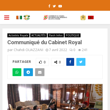
Facebook
Twitter
Youtube
PRIMARY
MENU
Activités Royale
ACTUALITÉS
Flash Infos
POLITIQUE
Communiqué du Cabinet Royal
par
Chahdi OUAZZANI
7 avril 2022
0
241
PARTAGER
0
0