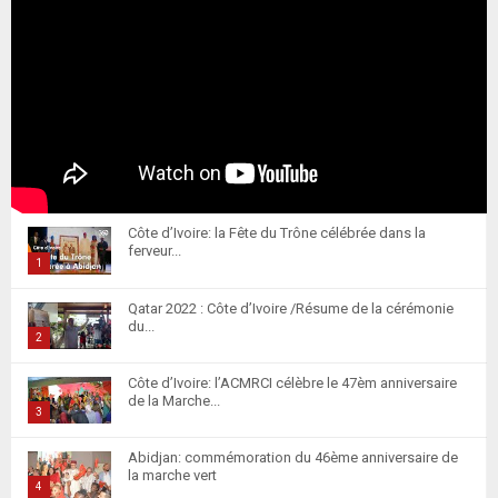
Côte d’Ivoire: la Fête du Trône célébrée dans la
ferveur...
1
T
Qatar 2022 : Côte d’Ivoire /Résume de la cérémonie
h
du...
u
2
m
T
Côte d’Ivoire: l’ACMRCI célèbre le 47èm anniversaire
b
h
de la Marche...
n
u
3
a
m
T
i
Abidjan: commémoration du 46ème anniversaire de
b
h
la marche vert
l
n
u
4