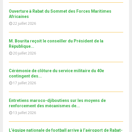
u
MRE الدورة...
l
n
u
31
e
t
y
a
m
Ouverture à Rabat du Sommet des Forces Maritimes
T
u
o
i
b
Africaines
h
b
u
l
n
22 juillet 2026
u
e
t
y
a
m
u
o
i
b
b
u
M. Bourita reçoit le conseiller du Président de la
l
n
e
t
République...
y
a
u
20 juillet 2026
o
i
b
u
l
e
t
y
Cérémonie de clôture du service militaire du 40e
u
o
contingent des...
b
u
17 juillet 2026
e
t
u
b
Entretiens maroco-djiboutiens sur les moyens de
e
renforcement des mécanismes de...
13 juillet 2026
L’équipe nationale de football arrive à l’aéroport de Rabat-