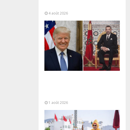
“responsabilité partagée” et le
Maroc...
4 août 2026
La voie express Tiznit-Dakhla
baptisée “Donald J. Trump
Highway”, une parfaite
illustration...
1 août 2026