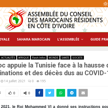
OYALE
SAHARA MAROCAIN
L’ASSEMBLÉE
GUIDE PR
ACTUALITÉS
AFRIQUE
Flash Infos
MONDE
SANTE
SOCIETE
c appuie la Tunisie face à la hausse
nations et des décès dus au COVID-
14 juillet 2021
0
195
R
0
0
et 2021, le Roi Mohammed VI a donné ses instructions pou