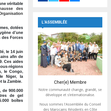
une véritable
hausse des
Organisation
L’ASSEMBLÉE
omes, dotées
xygène d’une
s des Forces
é, le 14 juin
cains afin de
19. Ces aides
sous-régions
s, le Congo,
le Niger, la
t la Zambie.
Cher(e) Membre
Notre communauté change, grandit, se
, de 900.000
développe et s’internationalise.
itres de gel
5.000 boîtes
Nous sommes l'Assemblée du Conseil
des Marocains Résidents en Côte