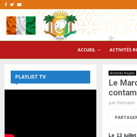
Facebook
Twitter
Youtube
ACCUEIL
ACTIVITÉS R
Activités Royale
PLAYLIST TV
Le Maro
contami
par
Hermann
PARTAGE
Le 13 juill