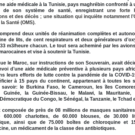
e aide médicale à la Tunisie, pays maghrébin confronté à 
 de son système de santé, enregistrant
une forte 
ons et des décès ; une situation qui inquiète notamment l’
 la Santé (OMS).
comprend deux unités de réanimation complètes et auton
ne de lits,
de cent respirateurs et deux générateurs d’o
 33 m3/heure chacun. Le tout sera acheminé par les avion
marocaines et vise à soutenir la Tunisie.
ue le Maroc, sur instructions de son Souverain, avait décid
nvoi d’une aide médicale préventive à plusieurs pays afri
ns leurs efforts de lutte contre la pandémie de la COVID-
ficier à 15 pays du continent, appartenant à toutes les 
à savoir: le Burkina Faso, le Cameroun, les îles Comore
a Guinée, la Guinée-Bissau, le Malawi, la Mauritanie, 
Démocratique du Congo, le Sénégal, la Tanzanie, le Tchad e
ait composée de près de 08 millions de masques sanitaires
e 600.000 charlottes, de 60.000 blouses, de 30.000 l
ique, ainsi que de 75.000 boîtes de chloroquine et 1
ine, un médicament de la classe des antibiotiques.