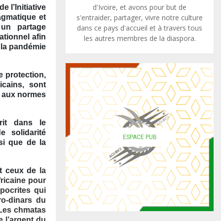
d'Ivoire, et avons pour but de
e l’Initiative
s'entraider, partager, vivre notre culture
agmatique et
 un partage
dans ce pays d'accueil et à travers tous
ationnel afin
les autres membres de la diaspora.
 la pandémie
e protection,
cains, sont
s aux normes
rit dans le
e solidarité
ESPACE PUB
si que de la
nt ceux de
la
fricaine pour
pocrites qui
ro-dinars du
 Les chmatas
e l’argent du