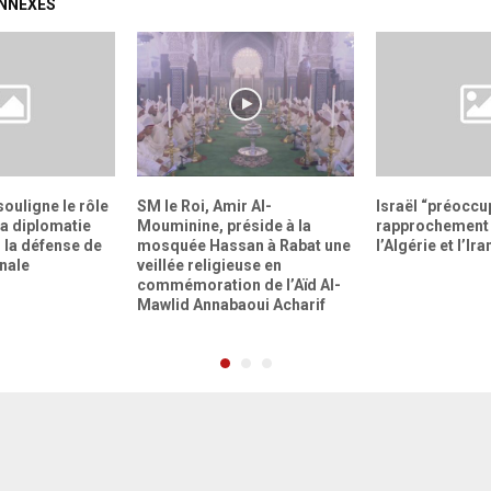
ONNEXES
ouligne le rôle
SM le Roi, Amir Al-
Israël “préoccup
la diplomatie
Mouminine, préside à la
rapprochement 
 la défense de
mosquée Hassan à Rabat une
l’Algérie et l’Ira
onale
veillée religieuse en
commémoration de l’Aïd Al-
Mawlid Annabaoui Acharif