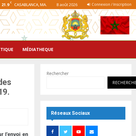
C
21.9
CASABLANCA, MA.
8 août 2026
Connexion / Inscription
ATIQUE
MÉDIATHEQUE
Rechercher
 des
RECHERCH
19.
Réseaux Sociaux
r l’envoi en