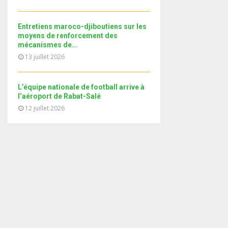
i
b
b
u
l
n
e
t
y
a
Entretiens maroco-djiboutiens sur les
u
o
i
moyens de renforcement des
b
u
mécanismes de...
l
e
t
13 juillet 2026
y
u
o
b
u
e
L’équipe nationale de football arrive à
t
l’aéroport de Rabat-Salé
u
12 juillet 2026
b
e