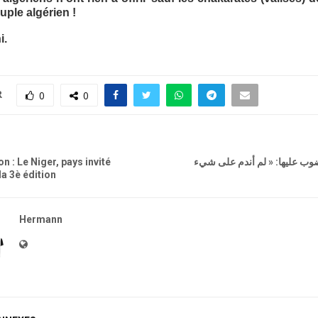
ple algérien !
i.
R
0
0
n : Le Niger, pays invité
a 3è édition
Hermann