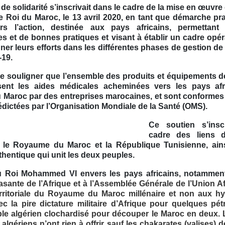
de solidarité s’inscrivait dans le cadre de la mise en œuvre d
le Roi du Maroc, le 13 avril 2020, en tant que démarche pr
ers l’action, destinée aux pays africains, permettant
s et de bonnes pratiques et visant à établir un cadre opér
er leurs efforts dans les différentes phases de gestion de
-19.
de souligner que l’ensemble des produits et équipements d
ent les aides médicales acheminées vers les pays afri
u Maroc par des entreprises marocaines, et sont conforme
édictées par l’Organisation Mondiale de la Santé (OMS).
Ce soutien s’insc
cadre des liens d
e le Royaume du Maroc et la République Tunisienne, ain
uthentique qui unit les deux peuples.
u Roi Mohammed VI envers les pays africains, notamme
asante de l’Afrique et à l’Assemblée Générale de l’Union A
 territoriale du Royaume du Maroc millénaire et non aux hy
c la pire dictature militaire d’Afrique pour quelques pét
le algérien clochardisé pour découper le Maroc en deux.
s algériens n’ont rien à offrir sauf les chakarates (valises) d