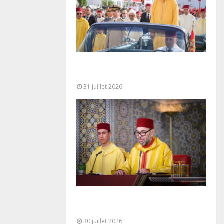
Fête du Trône : SM le Roi, Amir Al-
Mouminine, préside à Tétouan...
31 juillet 2026
SM le Roi adresse un Discours à
la Nation à l’occasion de...
30 juillet 2026