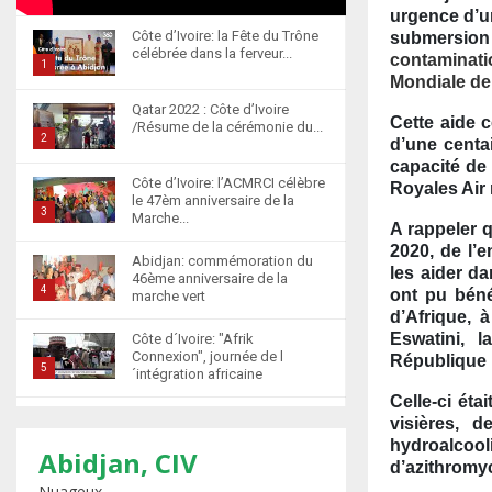
urgence d’un
Côte d’Ivoire: la Fête du Trône
submersion
célébrée dans la ferveur...
contaminati
1
Mondiale de
T
Qatar 2022 : Côte d’Ivoire
h
Cette aide 
/Résume de la cérémonie du...
u
2
d’une centai
m
capacité de
T
Côte d’Ivoire: l’ACMRCI célèbre
b
Royales Air 
h
le 47èm anniversaire de la
n
u
3
Marche...
A rappeler q
a
m
T
2020, de l’e
i
b
Abidjan: commémoration du
h
les aider da
l
46ème anniversaire de la
n
u
4
ont pu béné
marche vert
y
a
m
d’Afrique, 
T
o
i
b
Eswatini, l
Côte d´Ivoire: "Afrik
h
u
l
n
Connexion", journée de l
République 
u
5
t
´intégration africaine
y
a
m
u
T
o
Celle-ci ét
i
b
b
Abidjan : la cérémonie de
h
u
visières, d
l
n
récompense d’élèves
e
u
t
hydroalcool
6
y
marocains qui ont...
Abidjan, CIV
a
d’azithromyc
m
u
o
T
i
Nuageux
b