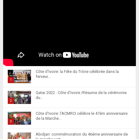
Côte d’Ivoire: la Fête du Trône célébrée dans la
ferveur...
1
T
Qatar 2022 : Côte d’Ivoire /Résume de la cérémonie
h
du...
u
2
m
T
Côte d’Ivoire: l’ACMRCI célèbre le 47èm anniversaire
b
h
de la Marche...
n
u
3
a
m
T
i
Abidjan: commémoration du 46ème anniversaire de
b
h