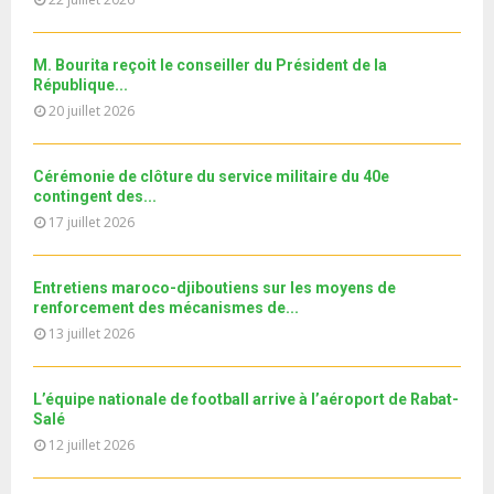
o
i
11ème édition de l’université d’été au bénéfice des
b
h
b
u
MRE الدورة...
l
n
u
31
e
t
y
a
m
M. Bourita reçoit le conseiller du Président de la
T
u
o
i
b
République...
h
b
u
l
n
20 juillet 2026
u
e
t
y
a
m
u
o
i
b
b
u
Cérémonie de clôture du service militaire du 40e
l
n
e
t
contingent des...
y
a
u
17 juillet 2026
o
i
b
u
l
e
t
y
Entretiens maroco-djiboutiens sur les moyens de
u
o
renforcement des mécanismes de...
b
u
13 juillet 2026
e
t
u
b
L’équipe nationale de football arrive à l’aéroport de Rabat-
e
Salé
12 juillet 2026