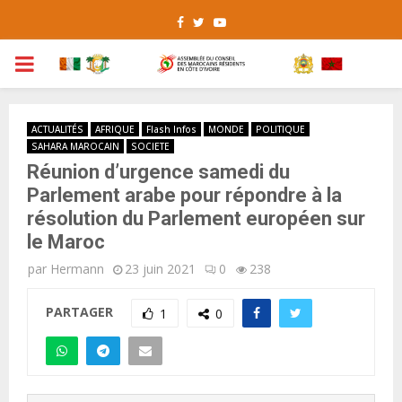
Facebook
Twitter
Youtube
PRIMARY
MENU
ACTUALITÉS
AFRIQUE
Flash Infos
MONDE
POLITIQUE
SAHARA MAROCAIN
SOCIETE
Réunion d’urgence samedi du
Parlement arabe pour répondre à la
résolution du Parlement européen sur
le Maroc
par
Hermann
23 juin 2021
0
238
PARTAGER
1
0