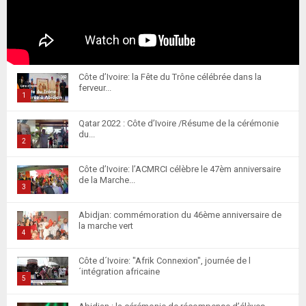
Côte d’Ivoire: la Fête du Trône célébrée dans la
ferveur...
1
T
Qatar 2022 : Côte d’Ivoire /Résume de la cérémonie
h
du...
u
2
m
T
Côte d’Ivoire: l’ACMRCI célèbre le 47èm anniversaire
b
h
de la Marche...
n
u
3
a
m
T
i
Abidjan: commémoration du 46ème anniversaire de
b
h
la marche vert
l
n
u
4
y
a
m
T
o
i
Côte d´Ivoire: "Afrik Connexion", journée de l
b
h
u
´intégration africaine
l
n
u
5
t
y
a
m
T
u
o