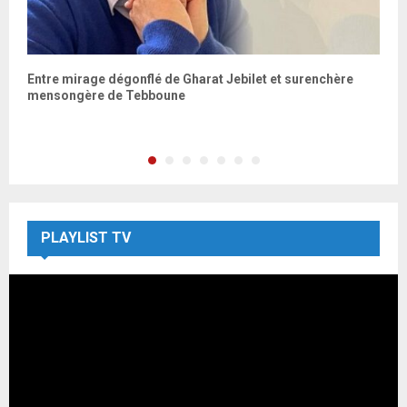
Entre mirage dégonflé de Gharat Jebilet et surenchère
C
mensongère de Tebboune
c
M
PLAYLIST TV