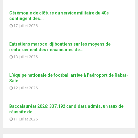
a
m
u
o
i
b
b
u
Cérémonie de clôture du service militaire du 40e
l
n
e
t
contingent des...
y
a
u
17 juillet 2026
o
i
b
u
l
e
t
y
Entretiens maroco-djiboutiens sur les moyens de
u
o
renforcement des mécanismes de...
b
u
13 juillet 2026
e
t
u
b
L’équipe nationale de football arrive à l’aéroport de Rabat-
e
Salé
12 juillet 2026
Baccalauréat 2026: 337.192 candidats admis, un taux de
réussite de...
11 juillet 2026